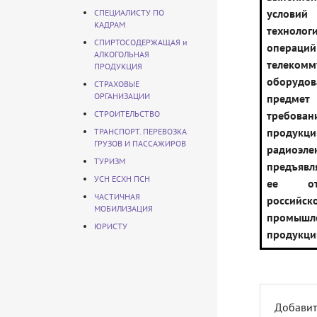
усл
СПЕЦИАЛИСТУ ПО
КАДРАМ
технолог
СПИРТОСОДЕРЖАЩАЯ и
операци
АЛКОГОЛЬНАЯ
телекомм
ПРОДУКЦИЯ
обору
СТРАХОВЫЕ
ОРГАНИЗАЦИИ
предмет
СТРОИТЕЛЬСТВО
требо
продукци
ТРАНСПОРТ. ПЕРЕВОЗКА
ГРУЗОВ И ПАССАЖИРОВ
радиоэле
ТУРИЗМ
предъявл
УСН ЕСХН ПСН
ее от
ЧАСТИЧНАЯ
российск
МОБИЛИЗАЦИЯ
промышл
ЮРИСТУ
продукци
Добавит