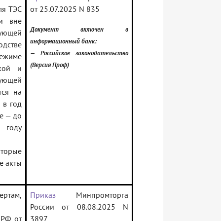
ля ТЭС
от 25.07.2025 N 835
ии вне
Документ включен в
ующей
информационный банк:
одстве
— Российское законодательство
ежиме
(Версия Проф)
кой и
рующей
тся на
 в год
е — до
 году
торые
е акты
ртам,
Приказ
Минпромторга
России от 08.08.2025 N
 РФ от
3897