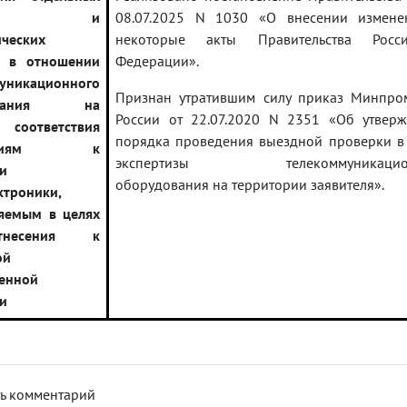
овий и
08.07.2025 N 1030 «О внесении измене
ических
некоторые акты Правительства Росси
й в отношении
Федерации».
уникационного
Признан утратившим силу приказ Минпро
дования на
России от 22.07.2020 N 2351 «Об утвер
 соответствия
порядка проведения выездной проверки в
ваниям к
экспертизы телекоммуникацион
и
оборудования на территории заявителя».
ктроники,
яемым в целях
несения к
ой
енной
и
ь комментарий