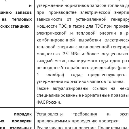
данию и
утверждение нормативов запасов топлива д
ванию запасов
при производстве электрической энерг
 на тепловых
зависимости от установленной генерир
ских станциях
мощности ТЭС, а также для ТЭС при произв
электрической и тепловой энергии в р
комбинированной выработки электричес
тепловой энергии с установленной генери
мощностью 25 МВт и более осуществляю
каждый месяц планируемого года один раз
не позднее 5-го рабочего дня декабря (ране
1 октября) года, предшествующего
утверждения нормативов запасов топлива.
Также актуализированы ссылки на неко
специализированные нормативные правовы
ФАС России.
ен порядок
Установлены требования к экспе
ния проверки
привлекаемым к проведению проверки.
ния отдельных
Реализовано постановление Правительства