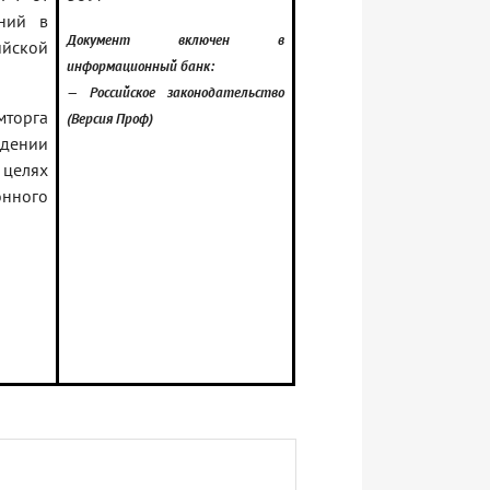
ний в
Документ включен в
йской
информационный банк:
— Российское законодательство
мторга
(Версия Проф)
ждении
 целях
ного