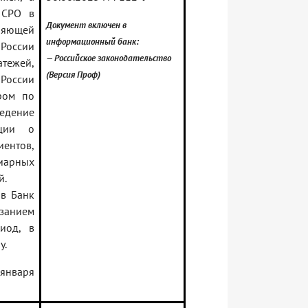
 СРО в
Документ включен в
няющей
информационный банк:
 России
— Российское законодательство
тежей,
(Версия Проф)
России
ром по
дение
ации о
нтов,
арных
й.
 в Банк
занием
иод, в
у.
 января