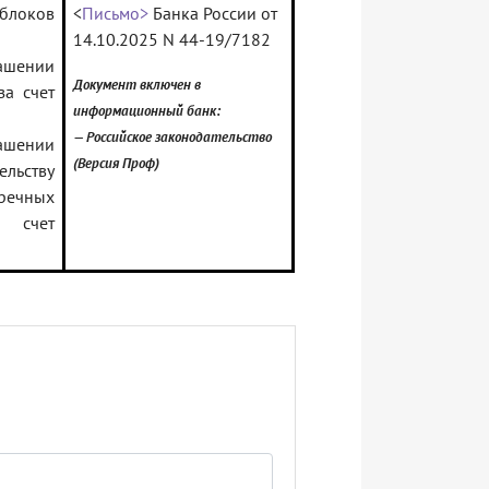
локов
<
Письмо>
Банка России от
14.10.2025 N 44-19/7182
ашении
Документ включен в
за счет
информационный банк:
— Российское законодательство
ашении
(Версия Проф)
льству
тречных
 счет