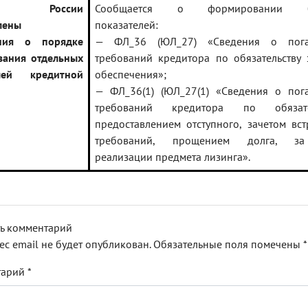
ом России
Сообщается о формировании б
лены
показателей:
ения о порядке
— ФЛ_36 (ЮЛ_27) «Сведения о пог
ания отдельных
требований кредитора по обязательству 
елей кредитной
обеспечения»;
— ФЛ_36(1) (ЮЛ_27(1) «Сведения о пог
требований кредитора по обязате
предоставлением отступного, зачетом вс
требований, прощением долга, за
реализации предмета лизинга».
ь комментарий
ес email не будет опубликован.
Обязательные поля помечены
*
тарий
*