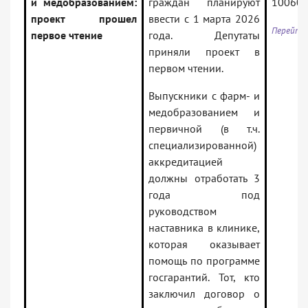
и медобразованием:
граждан планируют
100606
проект прошел
ввести с 1 марта 2026
Перейти 
первое чтение
года. Депутаты
приняли проект в
первом чтении.
Выпускники с фарм- и
медобразованием и
первичной (в т.ч.
специализированной)
аккредитацией
должны отработать 3
года под
руководством
наставника в клинике,
которая оказывает
помощь по программе
госгарантий. Тот, кто
заключил договор о