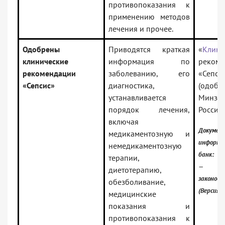
противопоказания к
применению методов
лечения и прочее.
Одобрены
Приводятся краткая
«
Клини
клинические
информация по
рекоме
рекомендации
заболеванию, его
«Сепси
«Сепсис»
диагностика,
(одобр
устанавливается
Минзд
порядок лечения,
России)
включая
Докумен
медикаментозную и
информа
немедикаментозную
банк:
терапии,
— Рос
диетотерапию,
законод
обезболивание,
(Версия 
медицинские
показания и
противопоказания к