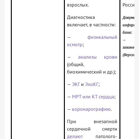
взрослых.
России)
Диагностика
Докумен
включает, в частности:
информа
банк:
—
физикальный
— Рос
осмотр
;
законод
(Версия 
—
анализы крови
(общий,
биохимический и др.);
—
ЭКГ
и
ЭхоКГ
;
—
МРТ или КТ сердца
;
—
коронарографию
.
При внезапной
сердечной смерти
делают
патолого-