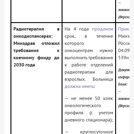
— Рос
законод
(Версия 
Радиотерапия в
На 4 года
продлили
Приказ
онкодиспансерах:
срок, в течение
Минзд
Минздрав отложил
которого
Рос
требования к
онкоцентрам нужно
04.09
коечному фонду до
выполнить требования
539н
2030 года
к работе отделений
Докумен
радиотерапии для
информа
взрослых. Больница
банк:
должна иметь
:
— Рос
— не менее 50 коек
законод
онкологического
(Версия 
профиля (с учетом
дневного стационара);
— круглосуточное