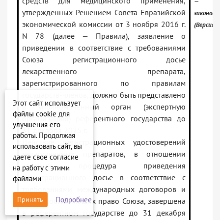
средств для медицинского применения,
— Рос
утвержденных Решением Совета Евразийской
законод
экономической комиссии от 3 ноября 2016 г.
(Версия 
N 78 (далее — Правила), заявление о
приведении в соответствие с требованиями
Союза регистрационного досье
лекарственного препарата,
зарегистрированного по правилам
государств-членов, должно быть представлено
Этот сайт использует
в уполномоченный орган (экспертную
файлы cookie для
организацию) референтного государства до
улучшения его
31 декабря 2025 г.
работы. Продолжая
Действие регистрационных удостоверений
использовать сайт, вы
лекарственных препаратов, в отношении
даете свое согласие
которых процедура приведения
на работу с этими
регистрационного досье в соответствие с
файлами
требованиями международных договоров и
Подробнее
Принять
актов, составляющих право Союза, завершена
в референтном государстве до 31 декабря