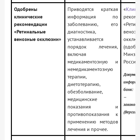
Одобрены
Приводятся краткая
«
Клини
клинические
информация по
рекоме
рекомендации
заболеванию, его
«Ретин
«Ретинальные
диагностика,
венозн
венозные окклюзии»
устанавливается
окклюз
порядок лечения,
(одобр
включая
Минзд
медикаментозную и
России)
немедикаментозную
Докумен
терапии,
информа
диетотерапию,
банк:
обезболивание,
— Рос
медицинские
законод
показания и
(Версия 
противопоказания к
применению методов
лечения и прочее.