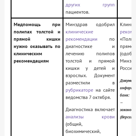
других групп
пациентов.
Медпомощь при
Минздрав одобрил
Клинич
полипах толстой и
клинические
рекоме
прямой кишки
рекомендации
по
«Полип
нужно оказывать по
диагностике и
прямо
клиническим
лечению полипов
(одобр
рекомендациям
толстой и прямой
Минзд
кишки у детей и
России)
взрослых. Документ
Докумен
разместили в
информа
рубрикаторе
на сайте
банк:
ведомства 7 октября.
— Рос
Диагностика включает
законод
анализы крови
(Версия 
(общий,
биохимический,