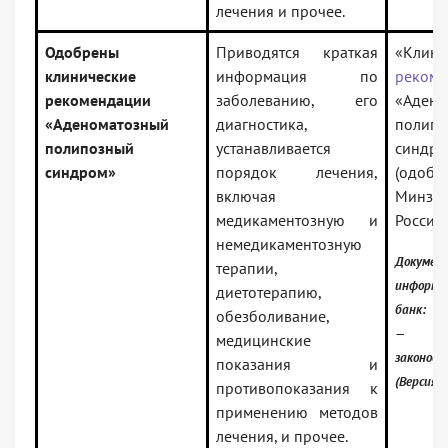
лечения и прочее.
Одобрены
Приводятся краткая
«Клини
клинические
информация по
рекоме
рекомендации
заболеванию, его
«Адено
«Аденоматозный
диагностика,
полип
полипозный
устанавливается
синдро
синдром»
порядок лечения,
(одобр
включая
Минзд
медикаментозную и
России)
немедикаментозную
Докумен
терапии,
информа
диетотерапию,
банк:
обезболивание,
— Рос
медицинские
законод
показания и
(Версия 
противопоказания к
применению методов
лечения, и прочее.