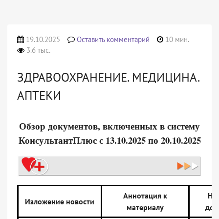
19.10.2025
Оставить комментарий
10 мин.
3.6 тыс.
ЗДРАВООХРАНЕНИЕ. МЕДИЦИНА.
АПТЕКИ
Обзор документов, включенных в систему
КонсультантПлюс с 13.10.2025 по 20.10.2025
Аннотация к
На
Изложение новости
материалу
док