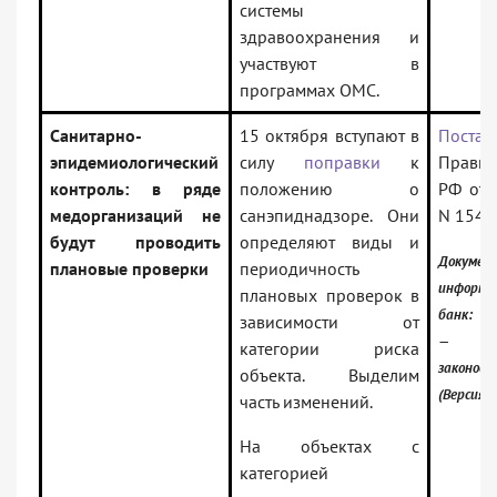
системы
здравоохранения и
участвуют в
программах ОМС.
Санитарно-
15 октября вступают в
Постан
эпидемиологический
силу
поправки
к
Правит
контроль: в ряде
положению о
РФ от 
медорганизаций не
санэпиднадзоре. Они
N 1548
будут проводить
определяют виды и
Докумен
плановые проверки
периодичность
информа
плановых проверок в
банк:
зависимости от
— Рос
категории риска
законод
объекта. Выделим
(Версия 
часть изменений.
На объектах с
категорией