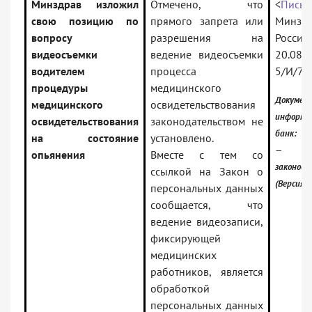
Минздрав изложил
Отмечено, что
<
Письм
свою позицию по
прямого запрета или
Минзд
вопросу
разрешения на
Рос
видеосъемки
ведение видеосъемки
20.08.
водителем
процесса
5/И/7-
процедуры
медицинского
Докумен
медицинского
освидетельствования
информа
освидетельствования
законодательством не
банк:
на состояние
установлено.
— Рос
опьянения
Вместе с тем со
законод
ссылкой на Закон о
(Версия 
персональных данных
сообщается, что
ведение видеозаписи,
фиксирующей
медицинских
работников, является
обработкой
персональных данных