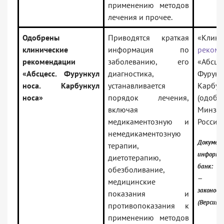
применению методов
лечения и прочее.
Одобрены
Приводятся краткая
«Клини
клинические
информация по
рекоме
рекомендации
заболеванию, его
«Абсцес
«Абсцесс. Фурункул
диагностика,
Фурун
носа. Карбункул
устанавливается
Карбун
носа»
порядок лечения,
(одобр
включая
Минзд
медикаментозную и
России)
немедикаментозную
Докумен
терапии,
информа
диетотерапию,
банк:
обезболивание,
— Рос
медицинские
законод
показания и
(Версия 
противопоказания к
применению методов