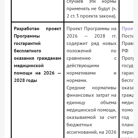
случаев эти нормы
применять не будут (ч.
2 ст. 3 проекта закона).
Разработан проект
Проект Программы на
Проект
Программы
2026 — 2028 гг.
Постан
госгарантий
содержит ряд новых
Правит
бесплатного
положений по
РФ
оказания гражданам
сравнению с
Прогр
медицинской
действующими
госуда
помощи на 2026 —
нормативами и
гарант
2028 годы
нормами.
беспла
Средние нормативы
оказан
финансовых затрат на
гражда
единицу объема
медици
медицинской помощи,
помощ
оказываемой за счет
год
бюджетных
плано
ассигнований, на 2026
перио