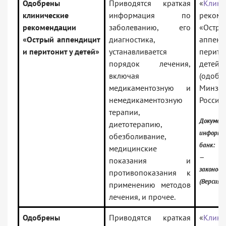
Одобрены
Приводятся краткая
«
Клини
клинические
информация по
рекоме
рекомендации
заболеванию, его
«Остры
«Острый аппендицит
диагностика,
аппен
и перитонит у детей»
устанавливается
пери
порядок лечения,
детей»
включая
(одобр
медикаментозную и
Минзд
немедикаментозную
России)
терапии,
Докумен
диетотерапию,
информа
обезболивание,
банк:
медицинские
— Рос
показания и
законод
противопоказания к
(Версия 
применению методов
лечения, и прочее.
Одобрены
Приводятся краткая
«
Клини