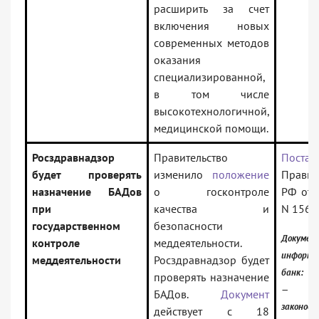
расширить за счет
включения новых
современных методов
оказания
специализированной,
в том числе
высокотехнологичной,
медицинской помощи.
Росздравнадзор
Правительство
Постан
будет проверять
изменило
положение
Правит
назначение БАДов
о госконтроле
РФ от 
при
качества и
N 1560
государственном
безопасности
Докумен
контроле
меддеятельности.
информа
меддеятельности
Росздравнадзор будет
банк:
проверять назначение
— Рос
БАДов.
Документ
законод
действует с 18