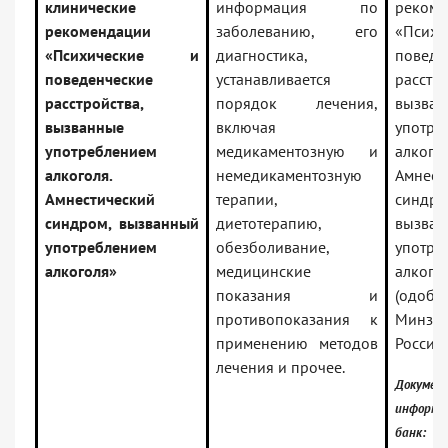
клинические
информация по
рекоме
рекомендации
заболеванию, его
«Псих
«Психические и
диагностика,
поведе
поведенческие
устанавливается
расстро
расстройства,
порядок лечения,
вызван
вызванные
включая
употре
употреблением
медикаментозную и
алкогол
алкоголя.
немедикаментозную
Амнест
Амнестический
терапии,
синдро
синдром, вызванный
диетотерапию,
вызва
употреблением
обезболивание,
употре
алкоголя»
медицинские
алкого
показания и
(одобр
противопоказания к
Минзд
применению методов
России)
лечения и прочее.
Докумен
информа
банк: