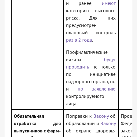
и ранее,
имеют
категорию высокого
риска. Для них
предусмотрен
плановый контроль
раз в 2 года
.
Профилактические
визиты
будут
проводить
не только
по инициативе
надзорного органа, но
и
по заявлению
контролируемого
лица.
Обязательная
Поправки к
Закону
об
Проект
отработка для
образовании и
Закону
Федера
выпускников с фарм-
об охране здоровья
зак