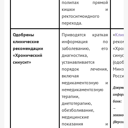
полипах прямой
кишки и
ректосигмоидного
перехода.
Одобрены
Приводятся краткая
«
Клини
клинические
информация по
рекоме
рекомендации
заболеванию, его
«Хрони
«Хронический
диагностика,
синуси
синусит»
устанавливается
(одобр
порядок лечения,
Минзд
включая
России)
медикаментозную и
Докумен
немедикаментозную
информа
терапии,
банк:
диетотерапию,
— Рос
обезболивание,
законод
медицинские
(Версия 
показания и