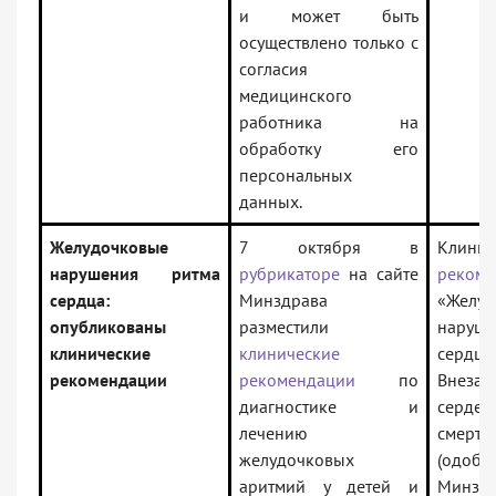
и может быть
осуществлено только с
согласия
медицинского
работника на
обработку его
персональных
данных.
Желудочковые
7 октября в
Клинич
нарушения ритма
рубрикаторе
на сайте
рекоме
сердца:
Минздрава
«Желуд
опубликованы
разместили
наруше
клинические
клинические
сердца.
рекомендации
рекомендации
по
Внезап
диагностике и
сердеч
лечению
смерть
желудочковых
(одобр
аритмий у детей и
Минзд