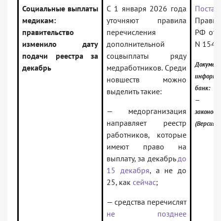
Социальные выплаты
С 1 января 2026 года
Постан
медикам:
уточняют правила
Правит
правительство
перечисления
РФ от 
изменило дату
дополнительной
N 1549
подачи реестра за
соцвыплаты ряду
Докумен
декабрь
медработников. Среди
информа
новшеств можно
банк:
выделить такие:
— Рос
— медорганизация
законод
направляет реестр
(Версия 
работников, которые
имеют право на
выплату, за декабрь
до
15 декабря
, а не до
25, как
сейчас
;
— средства перечислят
не позднее