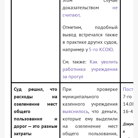
этом случае
доказательством
не
считают
.
Отметим, подобный
вывод встречался также
в практике других судов,
например у
5-го КСОЮ
.
См. также:
Как уволить
работника учреждения
за прогул
Суд решил, что
При проверке
Поста
расходы на
муниципального
7-го К
озеленение мест
казенного учреждения
14.08.
общего
выяснилось
, что деньги,
16-43
пользования и
которые ему выделили
Докумен
дорог — это разные
на озеленение мест
в
затраты
общего пользования,