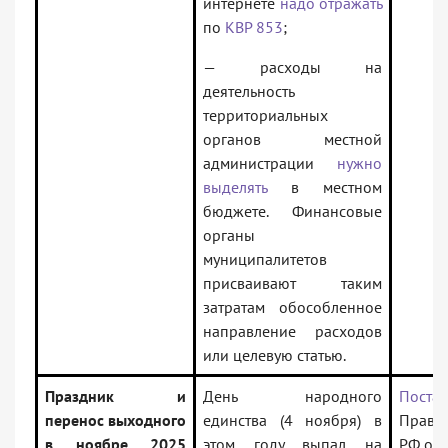
интернете
надо отражать
по
КВР 853
;
— расходы на
деятельность
территориальных
органов местной
администрации
нужно
выделять
в местном
бюджете. Финансовые
органы
муниципалитетов
присваивают таким
затратам обособленное
направление расходов
или целевую статью.
Праздник и
День народного
Поста
перенос выходного
единства (4 ноября) в
Правит
в ноябре 2025
этом году выпал на
РФ от