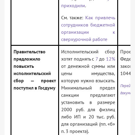
приходили
.
См. также:
Как привлечь
сотрудников бюджетной
организации к
сверхурочной работе
Правительство
Исполнительский сбор
Проек
предложило
хотят поднять с
7
до
12%
Федер
повысить
от денежной суммы или
закона
исполнительский
цены имущества,
10446
сбор — проект
которую нужно взыскать.
Перейти
поступил в Госдуму
Минимальный предел
докумен
санкции предлагают
установить в размере
2000 руб. для физлиц
либо ИП и 20 тыс. руб.
для организаций (пп. «б»
п. 3 проекта).