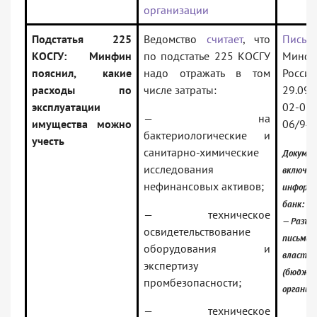
организации
Подстатья 225
Ведомство
считает
, что
Письм
КОСГУ: Минфин
по подстатье 225 КОСГУ
Минфи
пояснил, какие
надо отражать в том
России
расходы по
числе затраты:
29.09.
эксплуатации
02-01-
— на
имущества можно
06/94
бактериологические и
учесть
санитарно-химические
Докуме
исследования
включен
нефинансовых активов;
информ
банк:
— техническое
— Разъя
освидетельствование
письма 
оборудования и
власти
экспертизу
(бюдже
промбезопасности;
организ
— техническое