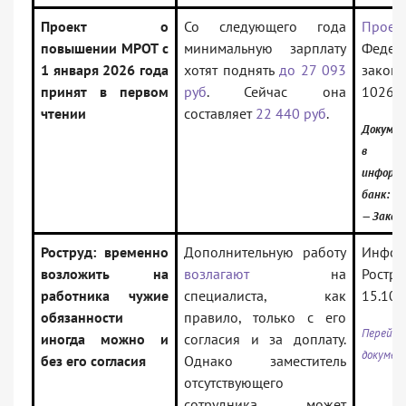
Проект о
Со следующего года
Проек
повышении МРОТ с
минимальную зарплату
Федер
1 января 2026 года
хотят поднять
до 27 093
закона
принят в первом
руб
. Сейчас она
10261
чтении
составляет
22 440 руб
.
Докумен
в
информ
банк:
— Закон
Роструд: временно
Дополнительную работу
Инфор
возложить на
возлагают
на
Ростру
работника чужие
специалиста, как
15.10.
обязанности
правило, только с его
Перейти
иногда можно и
согласия и за доплату.
докумен
без его согласия
Однако заместитель
отсутствующего
сотрудника может