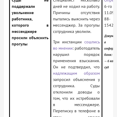
Суды не
Специалист несколько
Опред
поддержали
дней не ходил на работу.
6-го К
увольнение
Причины отсутствия
11.09.
работника,
пытались выяснить через
88-
которого в
мессенджер. За прогулы
15429
мессенджере
сотрудника уволили.
Докумен
просили объяснить
Три инстанции
сошлись
в
прогулы
во мнении
: работодатель
информ
нарушил порядок
банк:
применения взыскания.
— 6 кас
Он не подтвердил, что
суд
надлежащим образом
запросил объяснения у
сотрудника. Суды
отклонили доводы о
том, что их истребовали
в мессенджере.
Переписку в телефоне в