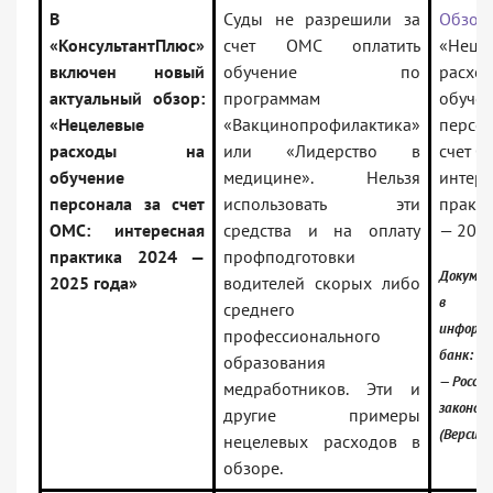
В
Суды не разрешили за
Обзор:
«КонсультантПлюс»
счет ОМС оплатить
«Неце
включен новый
обучение по
расхо
актуальный обзор:
программам
обуче
«Нецелевые
«Вакцинопрофилактика»
персон
расходы на
или «Лидерство в
счет О
обучение
медицине». Нельзя
интере
персонала за счет
использовать эти
практи
ОМС: интересная
средства и на оплату
— 2025
практика 2024 —
профподготовки
Докумен
2025 года»
водителей скорых либо
в
среднего
информ
профессионального
банк:
образования
— Россий
медработников. Эти и
законод
другие примеры
(Версия 
нецелевых расходов в
обзоре.