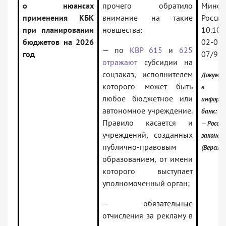
о нюансах
прочего обратило
Минфи
применения КБК
внимание на такие
России
при планировании
новшества:
10.10.
бюджетов на 2026
02-05-
— по
КВР 615
и
625
год
07/98
отражают
субсидии на
соцзаказ, исполнителем
Докумен
которого может быть
в
любое бюджетное или
информ
автономное учреждение.
банк:
Правило касается и
— Россий
учреждений, созданных
законод
публично-правовым
(Версия 
образованием, от имени
которого выступает
уполномоченный орган;
— обязательные
отчисления за рекламу в