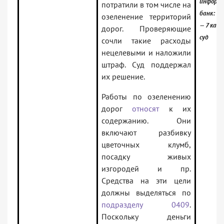
информ
потратили в том числе на
банк:
озеленение территорий
— 7 кас
дорог. Проверяющие
суд
сочли такие расходы
нецелевыми и наложили
штраф. Суд поддержал
их решение.
Работы по озеленению
дорог
относят
к их
содержанию. Они
включают разбивку
цветочных клумб,
посадку живых
изгородей и пр.
Средства на эти цели
должны выделяться по
подразделу 0409
.
Поскольку деньги