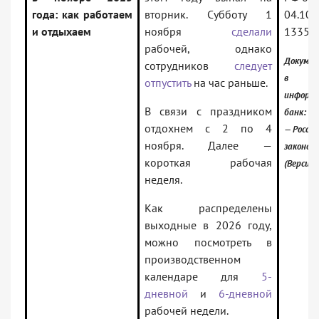
года: как работаем
вторник. Субботу 1
04.10.
и отдыхаем
ноября
сделали
1335
рабочей, однако
Докумен
сотрудников
следует
в
отпустить
на час раньше.
информ
В связи с праздником
банк:
отдохнем с 2 по 4
— Россий
ноября. Далее —
законод
короткая рабочая
(Версия 
неделя.
Как распределены
выходные в 2026 году,
можно посмотреть в
производственном
календаре для
5-
дневной
и
6-дневной
рабочей недели.