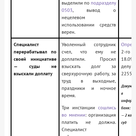
выделили по
подразделу
0503
, вывод о
нецелевом
использовании средств
верен.
Специалист
Уволенный сотрудник
Опред
перерабатывал по
счел, что ему не
2-го К
своей инициативе
доплатили. Просил
18.09.
— суды не
взыскать долг за
делу N
взыскали доплату
сверхурочную работу, за
22554
труд в выходные,
Докумен
праздники и ночное
в
время.
информ
Три инстанции
сошлись
банк:
во мнении
: организация
— 2 кас
платить не должна.
суд
Специалист