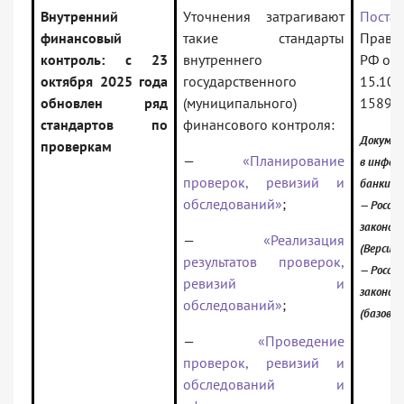
Внутренний
Уточнения затрагивают
Поста
финансовый
такие стандарты
Правит
контроль: с 23
внутреннего
РФ от
октября 2025 года
государственного
15.10.
обновлен ряд
(муниципального)
1589
стандартов по
финансового контроля:
Докумен
проверкам
—
«Планирование
в инфор
проверок, ревизий и
банки:
обследований»
;
— Россий
законод
—
«Реализация
(Версия 
результатов проверок,
— Россий
ревизий и
законод
обследований»
;
(базовая
—
«Проведение
проверок, ревизий и
обследований и