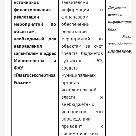
источников
заявителями
Документ
финансирования
информации о
включен
реализации
финансовом
информационн
мероприятий по
обеспечении
банк:
объектам,
реализации
— Российск
необходимый для
мероприятий по
законодательс
направления
объектам за счет
(Версия Проф)
заявителем в адрес
средств бюджетов
Министерства и
субъектов РФ,
ФАУ
средств
«Главгосэкспертиза
муниципальных
России»
органов
исполнительной
власти и
внебюджетных
источников, что
впоследствии
приводит к
систематическим