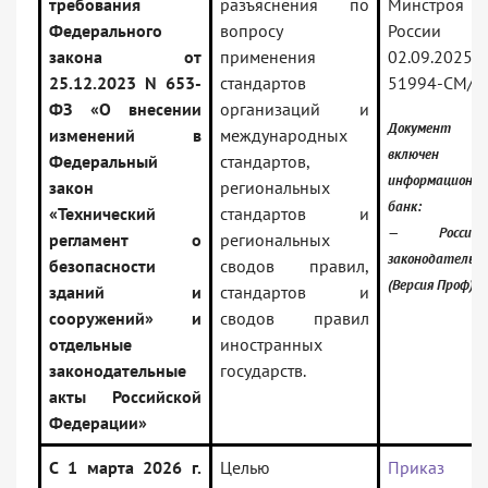
требования
разъяснения по
Минстроя
Федерального
вопросу
России 
закона от
применения
02.09.2025
25.12.2023 N 653-
стандартов
51994-СМ/0
ФЗ «О внесении
организаций и
Документ
изменений в
международных
включен
Федеральный
стандартов,
информационн
закон
региональных
банк:
«Технический
стандартов и
— Российск
регламент о
региональных
законодательс
безопасности
сводов правил,
(Версия Проф)
зданий и
стандартов и
сооружений» и
сводов правил
отдельные
иностранных
законодательные
государств.
акты Российской
Федерации»
С 1 марта 2026 г.
Целью
Приказ