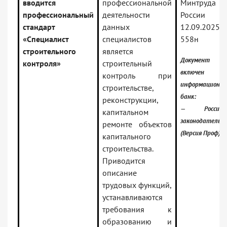
вводится
профессиональной
Минтруда
профессиональный
деятельности
России 
стандарт
данных
12.09.2025
«Специалист
специалистов
558н
строительного
является
Документ
контроля»
строительный
включен
контроль при
информационн
строительстве,
банк:
реконструкции,
— Российск
капитальном
законодательс
ремонте объектов
(Версия Проф)
капитального
строительства.
Приводится
описание
трудовых функций,
устанавливаются
требования к
образованию и