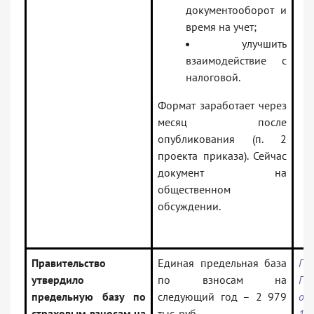
документооборот и
время на учет;
улучшить
взаимодействие с
налоговой.
Формат заработает через
месяц после
опубликования (п. 2
проекта приказа). Сейчас
документ на
общественном
обсуждении.
Правительство
Единая предельная база
По
утвердило
по взносам на
Пр
предельную базу по
следующий год – 2 979
от
страховым взносам на
тыс. руб.
17