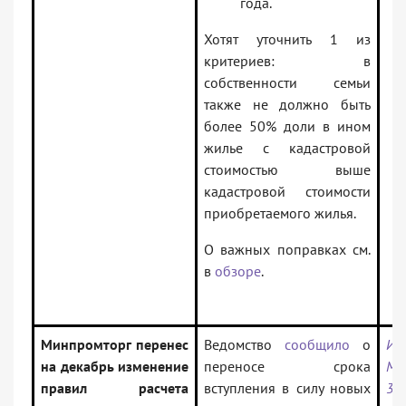
года.
Хотят уточнить 1 из
критериев: в
собственности семьи
также не должно быть
более 50% доли в ином
жилье с кадастровой
стоимостью выше
кадастровой стоимости
приобретаемого жилья.
О важных поправках см.
в
обзоре
.
Минпромторг перенес
Ведомство
сообщило
о
Ин
на декабрь изменение
переносе срока
Ми
правил расчета
вступления в силу новых
31.