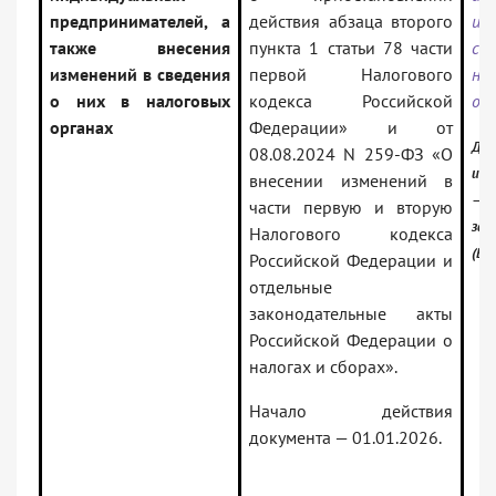
предпринимателей, а
действия абзаца второго
и
также внесения
пункта 1 статьи 78 части
св
изменений в сведения
первой Налогового
на
о них в налоговых
кодекса Российской
ор
органах
Федерации» и от
Док
08.08.2024 N 259-ФЗ «О
инф
внесении изменений в
— Р
части первую и вторую
зак
Налогового кодекса
(Ве
Российской Федерации и
отдельные
законодательные акты
Российской Федерации о
налогах и сборах».
Начало действия
документа — 01.01.2026.