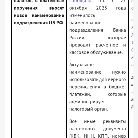
налогов: в платежные
сообщило
, что с 27
Ро
поручения вносят
октября 2025 года
от 
новое наименование
изменилось
<П
подразделения ЦБ РФ
наименование
Ка
подразделения Банка
Р
России, которое
10
проводит расчетное и
05
кассовое обслуживание.
на
Актуальное
ин
наименование нужно
Док
использовать для верного
инф
перечисления в бюджет
— Р
платежей, которые
зак
администрирует
(Ве
налоговый орган.
Все иные реквизиты
платежного документа
(КБК, ИНН, КПП, номер