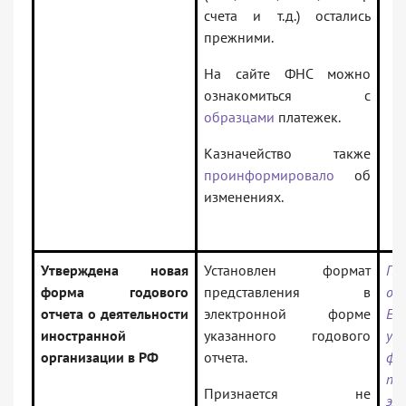
счета и т.д.) остались
прежними.
На сайте ФНС можно
ознакомиться с
образцами
платежек.
Казначейство также
проинформировало
об
изменениях.
Утверждена новая
Установлен формат
Пр
форма годового
представления в
от
отчета о деятельности
электронной форме
ЕД
иностранной
указанного годового
ут
организации в РФ
отчета.
фо
пр
Признается не
эл