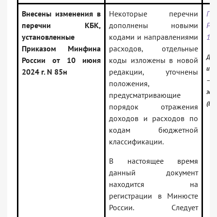
Внесены изменения в
Некоторые перечни
Пр
перечни КБК,
дополнены новыми
Р
установленные
кодами и направлениями
15.
Приказом Минфина
расходов, отдельные
Док
России от 10 июня
коды изложены в новой
инф
2024 г. N 85н
редакции, уточнены
— Р
положения,
зак
предусматривающие
(Ве
порядок отражения
доходов и расходов по
кодам бюджетной
классификации.
В настоящее время
данный документ
находится на
регистрации в Минюсте
России. Следует