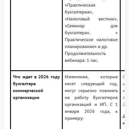
«Практическая
бухгалтерия»,
«Налоговый вестник»,
«Семинар для
бухгалтера», «
Практическое налоговое
планирование» и др.
Продолжительность
вебинара: 1 час.
Что ждет в 2026 году
Изменения, которые
Об
бухгалтера
несет следующий год,
и
коммерческой
могут серьезно повлиять
на
организации
на работу бухгалтеров
за
организаций и ИП. С 1
20
января 2026 года, к
Док
примеру:
инф