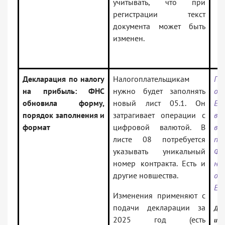
учитывать, что при
регистрации текст
документа может быть
изменен.
Декларация по налогу
Налогоплательщикам
Пр
на прибыль: ФНС
нужно будет заполнять
от
обновила форму,
новый лист 05.1. Он
ЕД
порядок заполнения и
затрагивает операции с
вн
формат
цифровой валютой. В
в 
листе 08 потребуется
пр
указывать уникальный
Фе
номер контракта. Есть и
на
другие новшества.
от
ЕД
Изменения применяют с
подачи декларации за
Док
2025 год (есть
инф