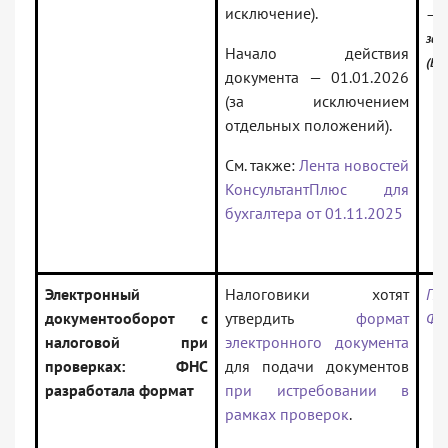
исключение).
— Р
зак
Начало действия
(Ве
документа — 01.01.2026
(за исключением
отдельных положений).
См. также:
Лента новостей
КонсультантПлюс для
бухгалтера от 01.11.2025
Электронный
Налоговики хотят
Пр
документооборот с
утвердить
формат
ФН
налоговой при
электронного документа
проверках: ФНС
для подачи документов
разработала формат
при истребовании в
рамках проверок
.