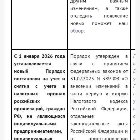
другим важным
изменениям, а также
отследить появление
новых поможет наш
обзор
.
С 1 января 2026 года
Порядок утвержден в
Пр
устанавливается
связи с принятием
от
новый Порядок
федеральных законов от
ЕД
постановки на учет и
31.07.2023 N 389-ФЗ «О
ут
снятия с учета в
внесении изменений в
По
налоговых органах
части первую и вторую
на
российских
Налогового кодекса
уч
организаций, граждан
Российской Федерации,
ор
РФ, не являющихся
отдельные
ор
индивидуальными
законодательные акты
гр
предпринимателями,
Российской Федерации и
яв
индивидуальных
о приостановлении
а 