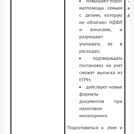
повышают порог
— Р
матпомощи семьям
зак
с детьми, которую
(Ве
не облагают НДФЛ
и взносами, и
разрешают
учитывать ее в
расходах;
подтверждать
постановку на учет
сможет выписка из
ЕГРН;
действуют новые
форматы
документов при
налоговом
мониторинге.
Подготовиться к этим и