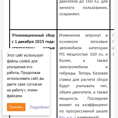
двигателя до 160 л.с. для
личного пользования,
сохраняют.
Утилизационный сбор
Изменения затронут в
По
с 1 декабря 2025 года:
основном легковые
Пр
утверждены новые
автомобили категории
от
правила расчета
М1 мощностью 160 л.с. и
17
Этот сайт использует
более, а также
файлы cookie для
электромобили и
улучшения его
работы. Продолжая
гибриды. Теперь базовая
использовать сайт, вы
ставка для расчета сбора
даете свое согласие
будет учитывать тип,
на работу с этими
объем двигателя, а также
файлами
мощность. Последняя
влияет на коэффициент
Подробнее
Принять
по прогрессивной шкале
(
пп. а п. 2
изменений).