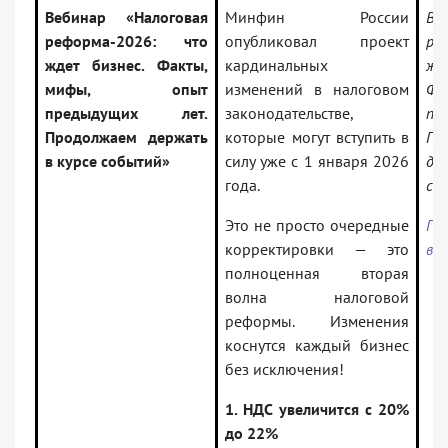
Вебинар «Налоговая
Минфин России
Ве
реформа-2026: что
опубликовал проект
ре
ждет бизнес. Факты,
кардинальных
ж
мифы, опыт
изменений в налоговом
Фа
предыдущих лет.
законодательстве,
пр
Продолжаем держать
которые могут вступить в
Пр
в курсе событий»
силу уже с 1 января 2026
де
года.
со
Это не просто очередные
Пе
корректировки — это
ве
полноценная вторая
волна налоговой
реформы. Изменения
коснутся каждый бизнес
без исключения!
1. НДС увеличится с 20%
до 22%