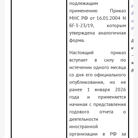
подлежащим
го
применению Приказ
де
МНС РФ от 16.01.2004 N
ин
БГ-3-23/19, которым
ор
утверждена аналогичная
форма.
Док
инф
Настоящий приказ
— Р
вступает в силу по
зак
истечении одного месяца
(Ве
со дня его официального
опубликования, но не
ранее 1 января 2026
года и применяется
начиная с представления
годового отчета о
деятельности
иностранной
организации в РФ за