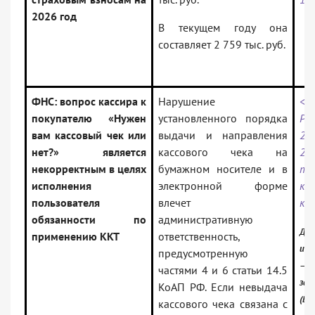
2026 год
В текущем году она
составляет 2 759 тыс. руб.
ФНС: вопрос кассира к
Нарушение
<
покупателю «Нужен
установленного порядка
Р
вам кассовый чек или
выдачи и направления
21
нет?» является
кассового чека на
2
некорректным в целях
бумажном носителе и в
те
исполнения
электронной форме
ко
пользователя
влечет
ка
обязанности по
административную
Док
применению ККТ
ответственность,
инф
предусмотренную
— Р
частями 4 и 6 статьи 14.5
зак
КоАП РФ. Если невыдача
(Ве
кассового чека связана с