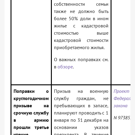
собственности семьи
также не должно быть
более 50% доли в ином
жилье с кадастровой
стоимостью выше
кадастровой стоимости
приобретаемого жилья.
О важных поправках см.
в
обзоре
.
Поправки о
Призыв на военную
Проект
круглогодичном
службу граждан, не
Федераль
призыве на
пребывающих в запасе,
закона
срочную службу
планируют проводить с 1
N 973851-
в армию
января по 31 декабря на
прошли третье
основании указов
чтение
президента. В течение