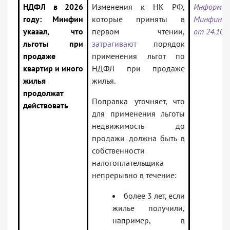
НДФЛ в 2026
Изменения к НК РФ,
Информац
году: Минфин
которые приняты в
Минфина 
указал, что
первом чтении,
от 24.10.
льготы при
затрагивают
порядок
продаже
применения льгот по
квартир и иного
НДФЛ при продаже
жилья
жилья.
продолжат
Поправка уточняет, что
действовать
для применения льготы
недвижимость до
продажи должна быть в
собственности
налогоплательщика
непрерывно в течение:
более 3 лет, если
жилье получили,
например, в