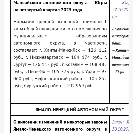
Мансийского автономного округа — Югры
— Югр
на четвертый квартал 2025 года
22.10.202
нп
Норматив средней рыночной стоимости 1
кв. м общей площади жилого помещения по
Документ в
муниципальным образованиям
в информац
автономного округа, в частности,
банк:
составляет: г. Ханты-Мансийск — 126 112
— Ханты-
руб., г. Нижневартовск — 104 174 руб., г.
Мансийский
Сургут — 126 112 руб., г. Когалым — 108 485
автономный
руб., г. Пыть-Ях — 105 773 руб., г. Урай — 97
— Югра
060 руб., Нефтеюганский район — 105 852
руб., Сургутский район — 102 959 руб.
ЯМАЛО-НЕНЕЦКИЙ АВТОНОМНЫЙ ОКРУГ
О внесении изменений в некоторые законы
Закон Я
Ямало-Ненецкого автономного округа в
30.10.202