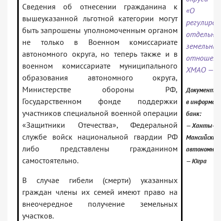
Сведения об отнесении гражданина к
«О
вышеуказанной льготной категории могут
регулиров
быть запрошены уполномоченным органом
отдельны
не только в Военном комиссариате
земельны
автономного округа, но теперь также и в
отноше
военном комиссариате муниципального
ХМАО — Ю
образования автономного округа,
Министерстве обороны РФ,
Документ в
Государственном фонде поддержки
в информац
участников специальной военной операции
банк:
«Защитники Отечества», Федеральной
— Ханты-
службе войск национальной гвардии РФ
Мансийский
либо представлены гражданином
автономный
самостоятельно.
— Югра
В случае гибели (смерти) указанных
граждан члены их семей имеют право на
внеочередное получение земельных
участков.