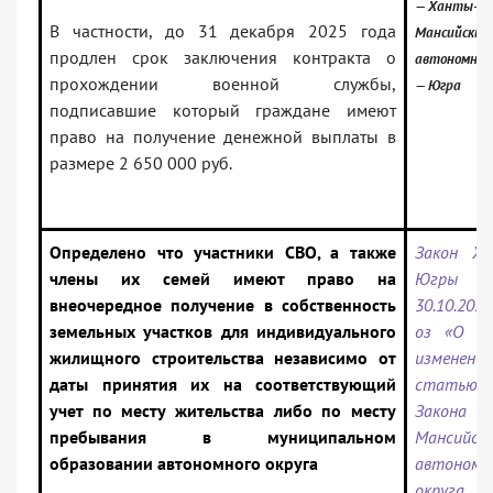
— Ханты-
В частности, до 31 декабря 2025 года
Мансийский
продлен срок заключения контракта о
автономный
прохождении военной службы,
— Югра
подписавшие который граждане имеют
право на получение денежной выплаты в
размере 2 650 000 руб.
Определено что участники СВО, а также
Закон Х
члены их семей имеют право на
Югры
внеочередное получение в собственность
30.10.202
земельных участков для индивидуального
оз «О вн
жилищного строительства независимо от
измене
даты принятия их на соответствующий
статью
учет по месту жительства либо по месту
Закона 
пребывания в муниципальном
Мансийск
образовании автономного округа
автономн
округа 