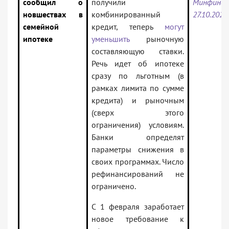
сообщил о
получили
Минфин
новшествах в
комбинированный
27.10.2025
семейной
кредит, теперь
могут
ипотеке
уменьшить
рыночную
составляющую ставки.
Речь идет об ипотеке
сразу по льготным (в
рамках лимита по сумме
кредита) и рыночным
(сверх этого
ограничения) условиям.
Банки определят
параметры снижения в
своих программах. Число
рефинансирований не
ограничено.
С 1 февраля заработает
новое требование к