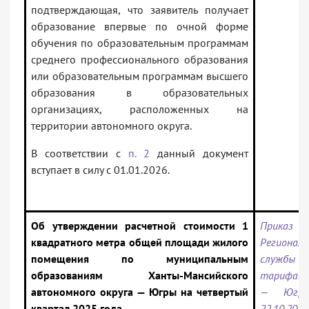
подтверждающая, что заявитель получает
образование впервые по очной форме
обучения по образовательным программам
среднего профессионального образования
или образовательным программам высшего
образования в образовательных
организациях, расположенных на
территории автономного округа.
В соответствии с
п. 2
данный документ
вступает в силу с 01.01.2026.
Об утверждении расчетной стоимости 1
Приказ
квадратного метра общей площади жилого
Региональ
помещения по муниципальным
служб
образованиям Ханты-Мансийского
тарифам
автономного округа — Югры на четвертый
— Югр
квартал 2025 года
22.10.202