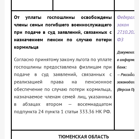
От уплаты госпошлины освобождены
Федераль
члены семьи погибшего военнослужащего
зако
при подаче в суд заявлений, связанных с
27.10.2025
назначением пенсии по случаю потери
ФЗ
кормильца
Документ в
Согласно принятому закону льгота по уплате
в информац
госпошлины предоставлена физлицам при
банк:
подаче в суд заявлений, связанных с
— Российско
реализацией права на пенсионное
законодате
обеспечение по случаю потери кормильца,
(Версия Про
назначаемое членам семей лиц, указанных
в абзацах втором — восемнадцатом
подпункта 24 пункта 1 статьи 333.36 НК РФ.
ТЮМЕНСКАЯ ОБЛАСТЬ