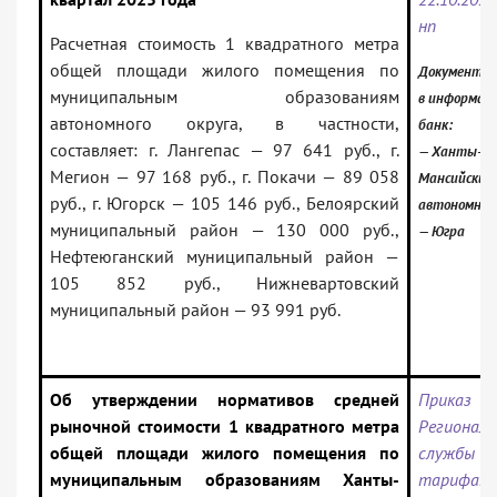
нп
Расчетная стоимость 1 квадратного метра
общей площади жилого помещения по
Документ в
муниципальным образованиям
в информац
автономного округа, в частности,
банк:
составляет: г. Лангепас — 97 641 руб., г.
— Ханты-
Мегион — 97 168 руб., г. Покачи — 89 058
Мансийский
руб., г. Югорск — 105 146 руб., Белоярский
автономный
муниципальный район — 130 000 руб.,
— Югра
Нефтеюганский муниципальный район —
105 852 руб., Нижневартовский
муниципальный район — 93 991 руб.
Об утверждении нормативов средней
Приказ
рыночной стоимости 1 квадратного метра
Региональ
общей площади жилого помещения по
служб
муниципальным образованиям Ханты-
тарифам