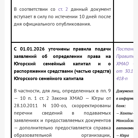
В соответствии со
ст. 2
данный документ
вступает в силу по истечении 10 дней после
дня официального опубликования.
С 01.01.2026 уточнены правила подачи
Постанов
заявлений об определении права на
Правител
Югорский семейный капитал и о
ХМАО —
распоряжении средствами (частью средств)
от 30.10.
Югорского семейного капитала
418-п
В частности, для лиц, определенных в пп. 9
Документ в
— 10 п. 1 ст. 2 Закона ХМАО — Югры от
в информац
28.10.2011 N 100-оз, скорректированы
банк:
перечни сведений в подаваемых
— Ханты-
заявлениях и предоставляемых документов
Мансийский
— дополнительно предоставляется справка
автономный
образовательной организации,
— Югра