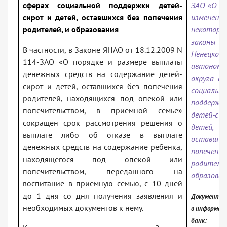
сферах социальной поддержки детей-
ЗАО «О вн
сирот и детей, оставшихся без попечения
измене
родителей, и образования
некоторы
законы 
В частности, в Законе ЯНАО от 18.12.2009 N
Ненецкого
114-ЗАО «О порядке и размере выплаты
автономн
денежных средств на содержание детей-
округа в 
сирот и детей, оставшихся без попечения
социально
родителей, находящихся под опекой или
поддержк
попечительством, в приемной семье»
детей-с
сокращен срок рассмотрения решения о
детей,
выплате либо об отказе в выплате
оставших
денежных средств на содержание ребенка,
попечения
находящегося под опекой или
родител
попечительством, переданного на
образова
воспитание в приемную семью, с 10 дней
до 1 дня со дня получения заявления и
Документ в
необходимых документов к нему.
в информац
банк: