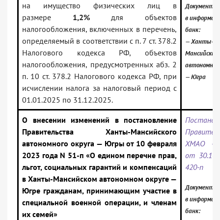
на имущество физических лиц в
Документ в
размере
1,2%
для объектов
в информац
налогообложения, включенных в перечень,
банк:
определяемый в соответствии с п. 7 ст. 378.2
— Ханты-
Налогового кодекса РФ, объектов
Мансийский
налогообложения, предусмотренных абз. 2
автономный
п. 10 ст. 378.2 Налогового кодекса РФ, при
— Югра
исчислении налога за налоговый период с
01.01.2025 по 31.12.2025.
О внесении изменений в постановление
Постанов
Правительства Ханты-Мансийского
Правител
автономного округа — Югры от 10 февраля
ХМАО —
2023 года N 51-п «О едином перечне прав,
от 30.10.
льгот, социальных гарантий и компенсаций
420-п
в Ханты-Мансийском автономном округе —
Документ в
Югре гражданам, принимающим участие в
в информац
специальной военной операции, и членам
банк:
их семей»