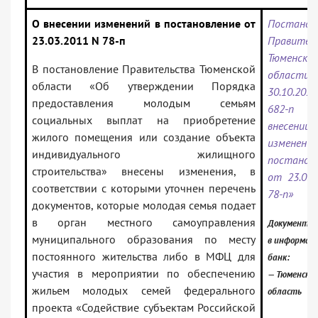
О внесении изменений в постановление от
Постанов
23.03.2011 N 78-п
Правител
Тюменско
В постановление Правительства Тюменской
област
области «Об утверждении Порядка
30.10.2
предоставления молодым семьям
682-
социальных выплат на приобретение
внесении
жилого помещения или создание объекта
измене
индивидуального жилищного
постанов
строительства» внесены изменения, в
от 23.03.
соответствии с которыми уточнен перечень
78-п»
документов, которые молодая семья подает
в орган местного самоуправления
Документ в
муниципального образования по месту
в информац
постоянного жительства либо в МФЦ для
банк:
участия в мероприятии по обеспечению
— Тюменска
жильем молодых семей федерального
область
проекта «Содействие субъектам Российской