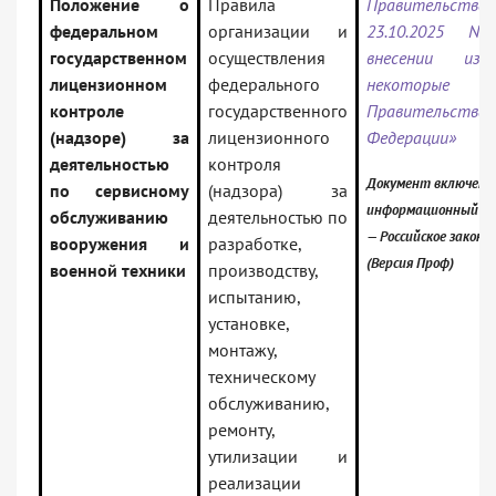
Положение о
Правила
Правительст
федеральном
организации и
23.10.2025 N
государственном
осуществления
внесении изм
лицензионном
федерального
некоторы
контроле
государственного
Правительства 
(надзоре) за
лицензионного
Федерации»
деятельностью
контроля
Документ включен в
по сервисному
(надзора) за
информационный ба
обслуживанию
деятельностью по
— Российское закон
вооружения и
разработке,
(Версия Проф)
военной техники
производству,
испытанию,
установке,
монтажу,
техническому
обслуживанию,
ремонту,
утилизации и
реализации