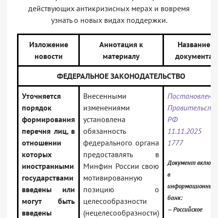
действующих антикризисных мерах и вовремя
узнать о новых видах поддержки.
Изложение
Аннотация к
Название
новости
материалу
документа
ФЕДЕРАЛЬНОЕ ЗАКОНОДАТЕЛЬСТВО
Уточняется
Внесенными
Постановлени
порядок
изменениями
Правительств
формирования
установлена
РФ о
перечня лиц, в
обязанность
11.11.2025 
отношении
федерального органа
1777
которых
предоставлять в
Документ включе
иностранными
Минфин России свою
в
государствами
мотивированную
информационный
введены или
позицию о
банк:
могут быть
целесообразности
— Российское
введены
(нецелесообразности)