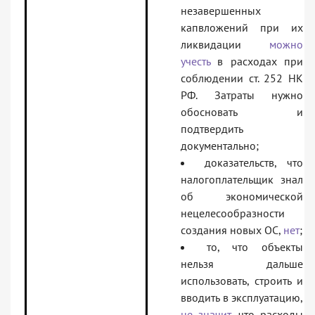
незавершенных
капвложений при их
ликвидации
можно
учесть
в расходах при
соблюдении ст. 252 НК
РФ. Затраты нужно
обосновать и
подтвердить
документально;
доказательств, что
налогоплательщик знал
об экономической
нецелесообразности
создания новых ОС,
нет
;
то, что объекты
нельзя дальше
использовать, строить и
вводить в эксплуатацию,
не значит
, что расходы