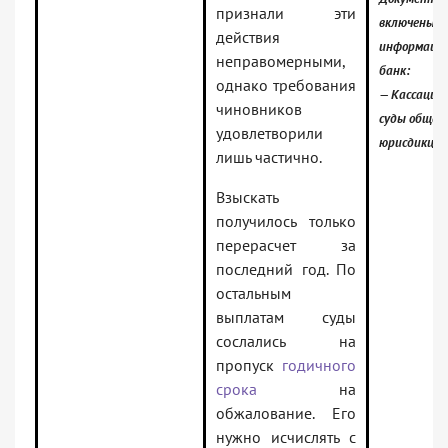
признали эти
включены в
действия
информаци
неправомерными,
банк:
однако требования
— Кассацио
чиновников
суды общей
удовлетворили
юрисдикции
лишь частично.
Взыскать
получилось только
перерасчет за
последний год. По
остальным
выплатам суды
сослались на
пропуск
годичного
срока
на
обжалование. Его
нужно исчислять с