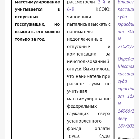
матстимулирование
рассмотрели
2-й
и
Второго
учитывается в
6-й
КСОЮ:
кассацио
отпускных
чиновники
суда о
госслужащих, но
пытались взыскать с
юрисдикц
взыскать его можно
нанимателя
от 30.09
только за год
недоплаченные
N 8
отпускные и
23081/20
компенсации за
Определе
неиспользованный
Шестого
отпуск. Выяснилось,
кассацио
что наниматель при
суда о
расчете сумм не
юрисдикц
учитывал
от 11.09
матстимулирование
N 8
федеральных
14066/20
служащих сверх
делу N
установленного
187/2024
фонда оплаты
труда. Суды
Документы