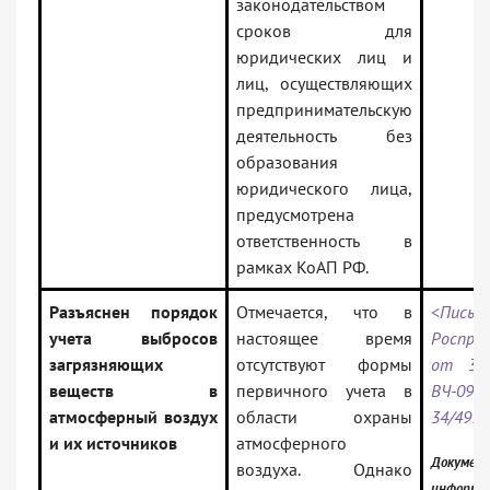
законодательством
сроков для
юридических лиц и
лиц, осуществляющих
предпринимательскую
деятельность без
образования
юридического лица,
предусмотрена
ответственность в
рамках КоАП РФ.
Разъяснен порядок
Отмечается, что в
<Письм
учета выбросов
настоящее время
Роспри
загрязняющих
отсутствуют формы
от 30.
веществ в
первичного учета в
ВЧ-09-0
атмосферный воздух
области охраны
34/497
и их источников
атмосферного
Документ
воздуха. Однако
информа