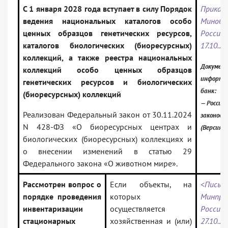
С 1 января 2028 года вступает в силу Порядок
Приказ
ведения национальных каталогов особо
Минобр
ценных образцов генетических ресурсов,
Рос
каталогов биологических (биоресурсных)
17.10.2
коллекций, а также реестра национальных
Документ
коллекций особо ценных образцов
информа
генетических ресурсов и биологических
банк:
(биоресурсных) коллекций
— Российс
Реализован Федеральный закон от 30.11.2024
законода
N 428-ФЗ «О биоресурсных центрах и
(Версия 
биологических (биоресурсных) коллекциях и
о внесении изменений в статью 29
Федерального закона «О животном мире».
Рассмотрен вопрос о
Если объекты, на
<Письм
порядке проведения
которых
Минпри
инвентаризации
осуществляется
Рос
стационарных
хозяйственная и (или)
27.10.