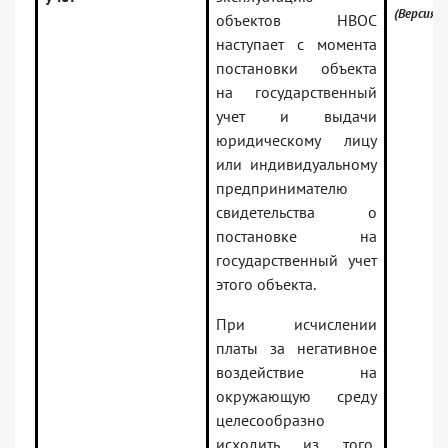
(Версия 
объектов НВОС
наступает с момента
постановки объекта
на государственный
учет и выдачи
юридическому лицу
или индивидуальному
предпринимателю
свидетельства о
постановке на
государственный учет
этого объекта.
При исчислении
платы за негативное
воздействие на
окружающую среду
целесообразно
исходить из того,