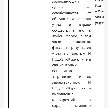
хозяйствующий
банк:
субъект не
— Российс
освобождается от
законода
обязанности ведения
(Версия 
учета и вправе
осуществлять его в
любой форме, в том
числе продолжать
фиксацию результатов
учета по формам N
ПОД-1 «Журнал учета
стационарных
источников
загрязнения и их
характеристик», N
ПОД-2 «Журнал учета
выполнения
мероприятий по
охране воздушного