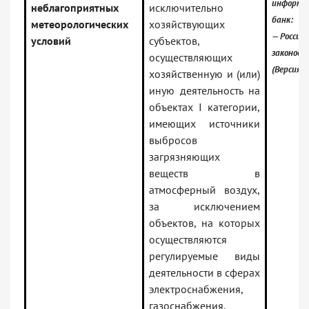
информа
неблагоприятных
исключительно
банк:
метеорологических
хозяйствующих
— Российс
условий
субъектов,
законода
осуществляющих
(Версия 
хозяйственную и (или)
иную деятельность на
объектах I категории,
имеющих источники
выбросов
загрязняющих
веществ в
атмосферный воздух,
за исключением
объектов, на которых
осуществляются
регулируемые виды
деятельности в сферах
электроснабжения,
газоснабжения,