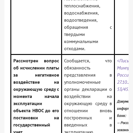
теплоснабжения,
водоснабжения,
водоотведения,
обращения с
твердыми
коммунальными
отходами.
Рассмотрен вопрос
Сообщается, что
<Письм
об исчислении платы
обязанность
Минпри
за негативное
представления в
Рос
воздействие на
уполномоченные
27.10.
окружающую среду с
органы декларации о
53/452
момента начала
воздействии на
Документ
эксплуатации
окружающую среду в
информа
объекта НВОС до его
отношении вновь
банк:
постановки на
построенных и
— Российс
государственный
введенных в
законода
учет
эксплуатацию