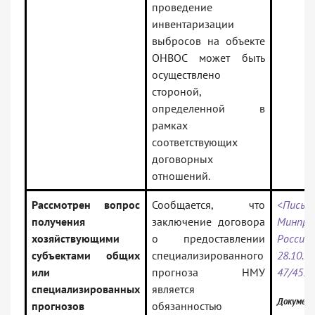
проведение
инвентаризации
выбросов на объекте
ОНВОС может быть
осуществлено
стороной,
определенной в
рамках
соответствующих
договорных
отношений.
Рассмотрен вопрос
Сообщается, что
<Письм
получения
заключение договора
Минпри
хозяйствующими
о предоставлении
Рос
субъектами общих
специализированного
28.10.
или
прогноза НМУ
47/455
специализированных
является
Документ
прогнозов
обязанностью