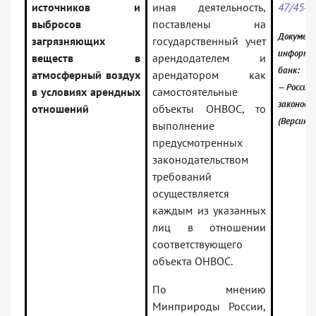
источников и
иная деятельность,
47/454
выбросов
поставлены на
Документ
загрязняющих
государственный учет
информа
веществ в
арендодателем и
банк:
атмосферный воздух
арендатором как
— Российс
в условиях арендных
самостоятельные
законода
отношений
объекты ОНВОС, то
(Версия 
выполнение
предусмотренных
законодательством
требований
осуществляется
каждым из указанных
лиц в отношении
соответствующего
объекта ОНВОС.
По мнению
Минприроды России,