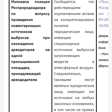
Изложена позиция
Сообщается, что
<Письм
Росприроднадзора
действующими
Роспри
по вопросу
нормативными актами
от 31.
проведения
не конкретизировано
ВЧ-09-0
инвентаризации
понятие
34/500
источников
«юридические лица,
Документ
выбросов при
имеющие
информа
нахождении
стационарные
банк:
арендаторов на
источники выбросов
— Российс
одной
загрязняющих
законода
промышленной
веществ в
(Версия 
площадке,
атмосферный воздух».
принадлежащей
Следовательно,
арендодателю
таковыми могут
являться юридические
лица, имеющие эти
источники на любых
законных основаниях,
в том числе на правах