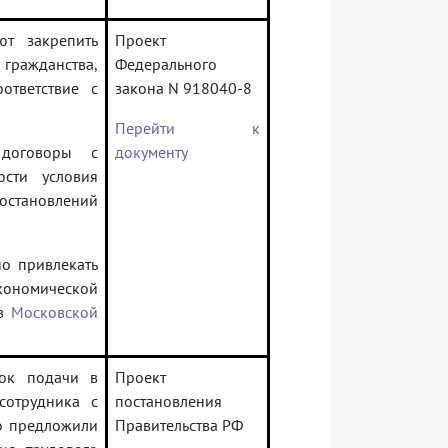
т закрепить
Проект
 гражданства,
Федерального
ответствие с
закона N 918040-8
Перейти к
договоры с
документу
юсти условия
постановлений
о привлекать
кономической
 в
Московской
рок подачи в
Проект
сотрудника с
постановления
то предложили
Правительства РФ