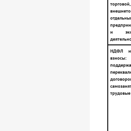
торговой,
внешнето
отдель
предприн
и экон
деятельн
НДФЛ и
взносы:
поддерж
переквал
дого
самоза
трудовые