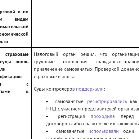
рговой и по
ным видам
имательской
омической
ости
 страховые
Налоговый орган решил, что организаци
 суды вновь
трудовые отношения гражданско-прав
али
привлечение самозанятых. Проверкой доначи
ификацию
страховые взносы.
воров с
Суды контролеров
поддержали
:
нятыми в
самозанятые
регистрировались
как 
НПД с участием представителей организа
регистрация
проходила
перед п
договоров либо сразу после их заключен
самозанятые
использовали
одни 
устройство для формирования чеков;