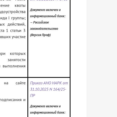
нение квоты
Документ включен в
удоустройства
информационный банк:
ида I группы;
— Российское
ых действий,
законодательство
кта 1 статьи 3
(Версия Проф)
авших участие
при которых
 занятости
и выполнения
ы на сайте
Приказ АНО НАРК от
31.10.2025 N 164/25-
ПР
 подписания и
Документ включен в
информационный банк: