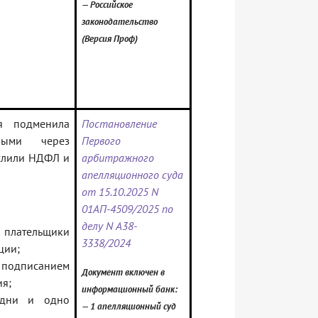
— Российское
законодательство
(Версия Проф)
я подменила
Постановление
овыми через
Первого
слили НДФЛ и
арбитражного
апелляционного суда
от 15.10.2025 N
01АП-4509/2025 по
делу N А38-
плательщики
3338/2024
ции;
одписанием
Документ включен в
ия;
информационный банк:
дни и одно
— 1 апелляционный суд