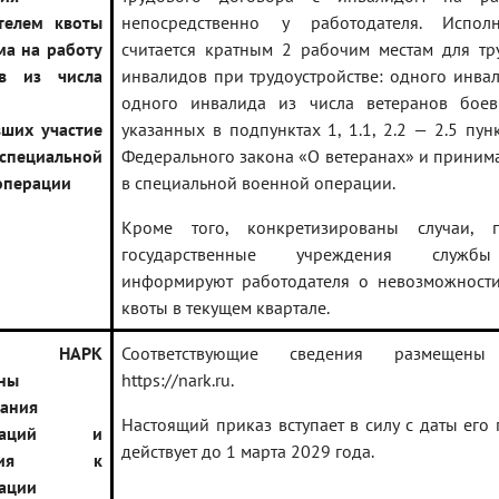
телем квоты
непосредственно у работодателя. Испол
ма на работу
считается кратным 2 рабочим местам для тр
ов из числа
инвалидов при трудоустройстве: одного инвал
одного инвалида из числа ветеранов боев
ших участие
указанных в подпунктах 1, 1.1, 2.2 — 2.5 пун
циальной
Федерального закона «О ветеранах» и приним
операции
в специальной военной операции.
Кроме того, конкретизированы случаи, 
государственные учреждения службы
информируют работодателя о невозможност
квоты в текущем квартале.
 НАРК
Соответствующие сведения размещен
ны
https://nark.ru.
ания
Настоящий приказ вступает в силу с даты его
икаций и
действует до 1 марта 2029 года.
вания к
ации