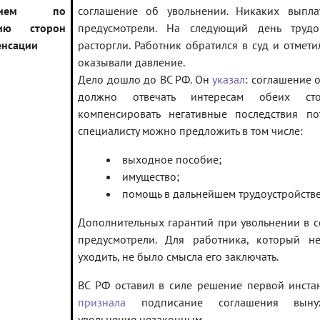
ением по
соглашение об увольнении. Никаких выпл
нию сторон
предусмотрели. На следующий день трудо
енсации
расторгли. Работник обратился в суд и отмети
оказывали давление.
Дело дошло до ВС РФ. Он
указал
: соглашение 
должно отвечать интересам обеих ст
компенсировать негативные последствия по
специалисту можно предложить в том числе:
выходное пособие;
имущество;
помощь в дальнейшем трудоустройстве
Дополнительных гарантий при увольнении в 
предусмотрели. Для работника, который н
уходить, не было смысла его заключать.
ВС РФ оставил в силе решение первой инста
признала
подписание соглашения выну
увольнение незаконным.