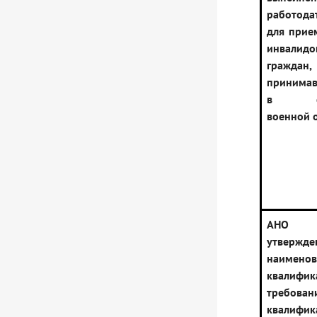
работода
для прие
инвалид
граждан,
принимав
в спе
военной 
АНО
утвержде
наименов
квалиф
требо
квалифик