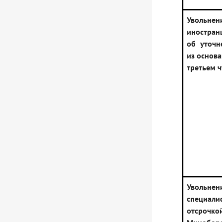
Увольнен
иностран
об уточн
из основа
третьем 
Увольн
специа
отсрочко