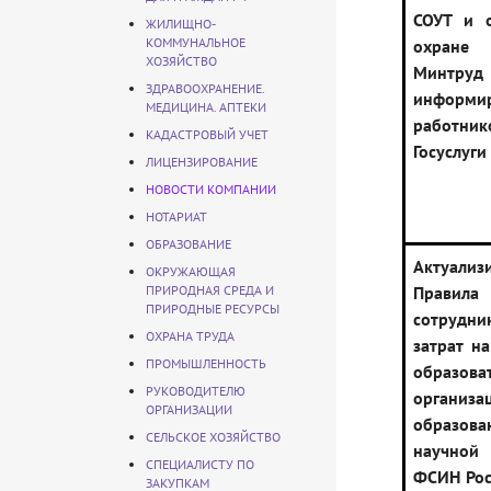
СОУТ и 
ЖИЛИЩНО-
КОММУНАЛЬНОЕ
охран
ХОЗЯЙСТВО
Минтру
ЗДРАВООХРАНЕНИЕ.
информи
МЕДИЦИНА. АПТЕКИ
работн
КАДАСТРОВЫЙ УЧЕТ
Госуслуги
ЛИЦЕНЗИРОВАНИЕ
НОВОСТИ КОМПАНИИ
НОТАРИАТ
ОБРАЗОВАНИЕ
Актуализ
ОКРУЖАЮЩАЯ
ПРИРОДНАЯ СРЕДА И
Правила
ПРИРОДНЫЕ РЕСУРСЫ
сотруд
ОХРАНА ТРУДА
затрат н
ПРОМЫШЛЕННОСТЬ
образова
РУКОВОДИТЕЛЮ
организа
ОРГАНИЗАЦИИ
образо
СЕЛЬСКОЕ ХОЗЯЙСТВО
научной 
СПЕЦИАЛИСТУ ПО
ФСИН Рос
ЗАКУПКАМ