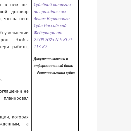
ат в нем не
Судебной коллегии
вой договор
по гражданским
л, что на него
делам Верховного
Суда Российской
об увольнении
Федерации от
орон. Чтобы
22.09.2025 N 5-КГ25-
тери работы,
113-К2
Документ включен в
информационный банк:
— Решения высших судов
.
соглашении не
е планировал
нции, которая
жденным, а