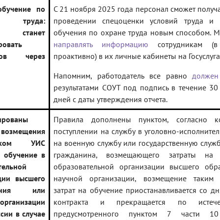
обучение по
С 21 ноября 2025 года персонал сможет получа
е труда:
проведении спецоценки условий труда и 
д станет
обучения по охране труда новым способом. 
ровать
направлять информацию
сотрудникам (в
иков через
проактивно) в их личные кабинеты на Госуслуга
Напомним, работодатель все равно
должен
результатами СОУТ под подпись в течение 3
дней с даты утверждения отчета.
ированы
Правила дополнены пунктом, согласно к
 возмещения
поступлении на службу в уголовно-исполнител
ником УИС
на военную службу или государственную служ
а обучение в
гражданина, возмещающего затраты на
тельной
образовательной организации высшего обр
ции высшего
научной организации, возмещение таким 
вания или
затрат на обучение приостанавливается со д
организации
контракта и прекращается по истече
сии в случае
предусмотренного пунктом 7 части 1