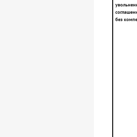
увольн
соглаше
без комп