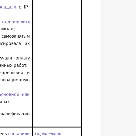
впадали
с IP-
,
подчинялись
руктаж;
самозанятым
нсировала их
чали оплату
енных работ;
епрерывно и
изационную
основной или
ятых.
валификации
день
составили
Определение