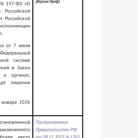
(Версия Проф)
 N 197-ФЗ «О
е Российской
н Российской
исполняющих
».
на от 7 июля
в Федеральный
ной системе
ений в Закон
 и органах,
иде лишения
4 января 2026
становленной
Постановление
заключенного
Правительства РФ
бочее место
от 08.11.2025 N 1765