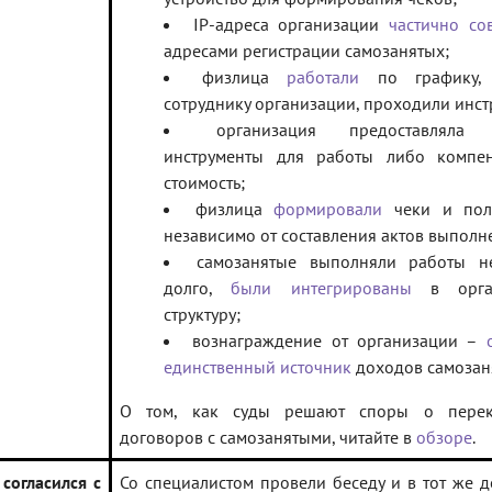
IP-адреса организации
частично со
адресами регистрации самозанятых;
физлица
работали
по графику
сотруднику организации, проходили инст
организация предоставляла 
инструменты для работы либо компе
стоимость;
физлица
формировали
чеки и полу
независимо от составления актов выполн
самозанятые выполняли работы н
долго,
были интегрированы
в орган
структуру;
вознаграждение от организации –
единственный источник
доходов самозан
О том, как суды решают споры о перек
договоров с самозанятыми, читайте в
обзоре
.
согласился с
Со специалистом провели беседу и в тот же 