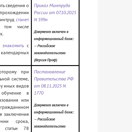
ть сведения о
Приказ Минтруда
прохождении
России от 07.10.2025
Минтруд
станет
N 599н
 том числе
Документ включен в
х.
информационный банк:
 знакомить
с
— Российское
0 календарных
законодательство
(Версия Проф)
оторому при
Постановление
ьной системе,
Правительства РФ
бу иных видов
от 08.11.2025 N
 обучение в
1770
азования или
Документ включен в
гражданином
информационный банк:
ня заключения
— Российское
нии срока,
законодательство
0 статьи 78