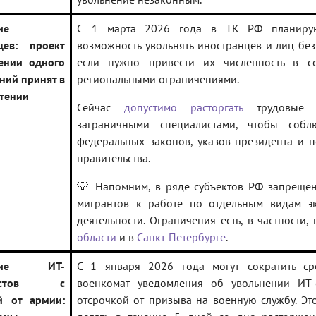
ие
С 1 марта 2026 года в ТК РФ планирую
цев: проект
возможность увольнять иностранцев и лиц без
ении одного
если нужно привести их численность в со
ний принят в
региональными ограничениями.
чтении
Сейчас
допустимо расторгать
трудовые 
заграничными специалистами, чтобы собл
федеральных законов, указов президента и 
правительства.
💡 Напомним, в ряде субъектов РФ запрещен
мигрантов к работе по отдельным видам э
деятельности. Ограничения есть, в частности,
области
и в
Санкт-Петербурге
.
ение ИТ-
С 1 января 2026 года могут сократить с
листов с
военкомат уведомления об увольнении ИТ-
й от армии:
отсрочкой от призыва на военную службу. Э