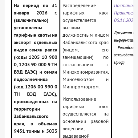
На период по 31
Распределение
Постановл
января 2026 г.
тарифных квот
Правитель
(включительно)
осуществляется
06.11.2025
установлены
высшим
Документ вкл
тарифные квоты на
должностным лицом
информацион
экспорт отдельных
Забайкальского края
— Российское
видов семян рапса
(лицом, его
законодатель
(коды 1205 10 900
замещающим) по
Проф)
0, 1205 90 000 9 ТН
согласованию с
ВЭД ЕАЭС) и семян
Минэкономразвития,
подсолнечника
Минсельхозом и
(код 1206 00 990 0
Минпромторгом.
ТН ВЭД ЕАЭС),
Использование
произведенных на
тарифных квот
территории
осуществляется на
Забайкальского
основании разовой
края, в объемах
лицензии,
9451 тонны и 5033
выдаваемой