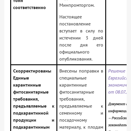
тонн
Минпромторгом.
соответственно
Настоящее
постановление
вступает в силу по
истечении 3 дней
после дня его
официального
опубликования.
Скорректированы
Внесены поправки в
Решени
Единые
специальные
Евразийско
карантинные
карантинные
экономиче
фитосанитарные
фитосанитарные
от 08.07.20
требования,
требования,
Документ вкл
предъявляемые к
предъявляемые к
информацион
подкарантинной
семенному и
— Российское
продукции и
посадочному
законодатель
подкарантинным
материалу, к плодам