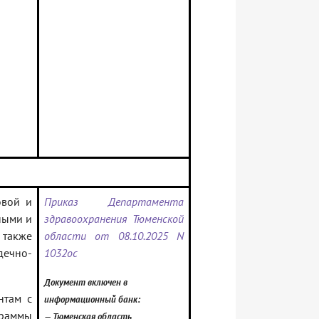
овой и
Приказ Департамента
ными и
здравоохранения Тюменской
 также
области от 08.10.2025 N
дечно-
1032ос
Документ включен в
нтам с
информационный банк:
граммы
— Тюменская область