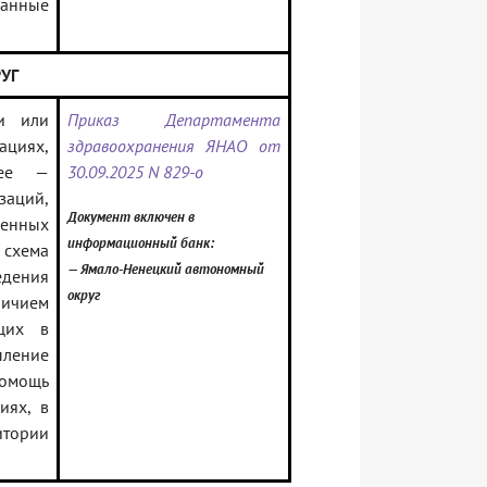
данные
РУГ
и или
Приказ Департамента
ациях,
здравоохранения ЯНАО от
лее —
30.09.2025 N 829-о
заций,
Документ включен в
венных
информационный банк:
 схема
— Ямало-Ненецкий автономный
едения
округ
личием
щих в
пление
помощь
иях, в
итории