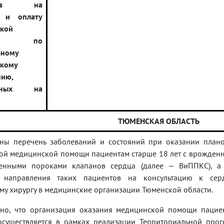
оров на
е и оплату
кой
щи по
ьному
скому
нию,
енных на
ТЮМЕНСКАЯ ОБЛАСТЬ
ны перечень заболеваний и состояний при оказании план
ой медицинской помощи пациентам старше 18 лет с врожден
енными пороками клапанов сердца (далее — ВиППКС), а
 направления таких пациентов на консультацию к сер
му хирургу в медицинские организации Тюменской области.
ено, что организация оказания медицинской помощи пацие
существляется в рамках реализации Территориальной про