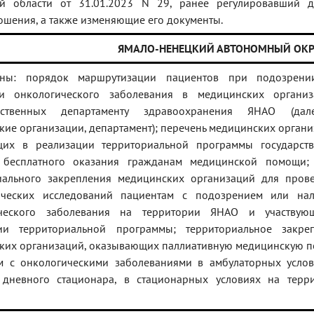
й области от 31.01.2023 N 29, ранее регулировавший 
ошения, а также изменяющие его документы.
ЯМАЛО-НЕНЕЦКИЙ АВТОНОМНЫЙ ОК
ены: порядок маршрутизации пациентов при подозрени
и онкологического заболевания в медицинских организ
мственных департаменту здравоохранения ЯНАО (да
ие организации, департамент); перечень медицинских органи
щих в реализации территориальной программы государст
 бесплатного оказания гражданам медицинской помощи;
иального закрепления медицинских организаций для пров
ических исследований пациентам с подозрением или на
ического заболевания на территории ЯНАО и участвую
ии территориальной программы; территориальное закре
ких организаций, оказывающих паллиативную медицинскую 
м с онкологическими заболеваниями в амбулаторных услов
 дневного стационара, в стационарных условиях на терр