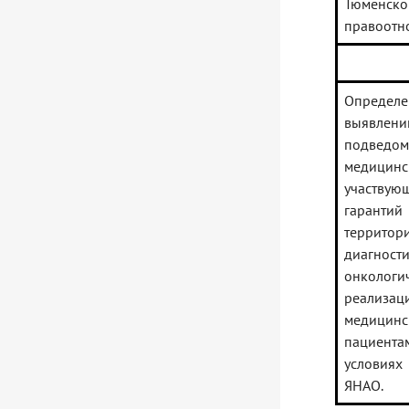
Тюменско
правоотн
Определ
выявлени
подведо
медицинск
участвую
гарантий
территор
диагност
онколог
реализац
медицинс
пациента
условиях
ЯНАО.