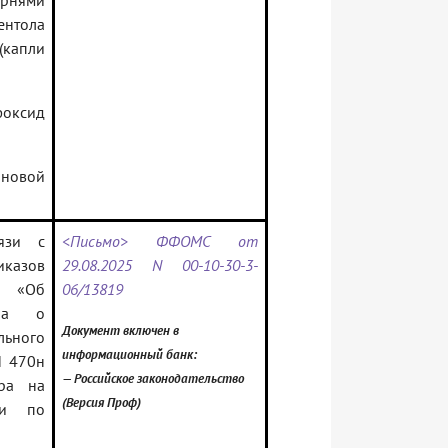
рнями
ентола
(капли
фоксид
новой
язи с
<Письмо> ФФОМС от
иказов
29.08.2025 N 00-10-30-3-
н «Об
06/13819
ора о
Документ включен в
ьного
информационный банк:
N 470н
— Российское законодательство
ра на
(Версия Проф)
щи по