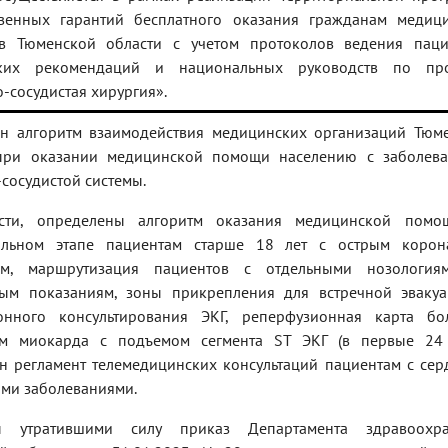
твенных гарантий бесплатного оказания гражданам медиц
 Тюменской области с учетом протоколов ведения паци
ских рекомендаций и национальных руководств по пр
-сосудистая хирургия».
ен алгоритм взаимодействия медицинских организаций Тюм
при оказании медицинской помощи населению с заболев
сосудистой системы.
ости, определены алгоритм оказания медицинской пом
альном этапе пациентам старше 18 лет с острым коро
ом, маршрутизация пациентов с отдельными нозология
ым показаниям, зоны прикрепления для встречной эваку
онного консультирования ЭКГ, реперфузионная карта бо
м миокарда с подъемом сегмента ST ЭКГ (в первые 24 
ен регламент телемедицинских консультаций пациентам с сер
ыми заболеваниями.
ы утратившими силу приказ Департамента здравоохра