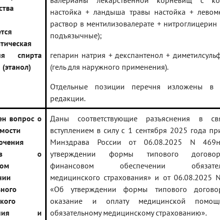
валерианы лекарственной корневищ с ко
ства
настойка + ландыша травы настойка + левом
раствор в ментилизовалерате + нитроглицерин 
ется
подъязычные);
тическая
ция спирта
гепарин натрия + декспантенол + диметилсуль
 (этанол)
(гель для наружного применения).
Отдельные позиции перечня изложены в 
редакции.
ен вопрос о
Даны соответствующие разъяснения в св
мости
вступлением в силу с 1 сентября 2025 года пр
ючения
Минздрава России от 06.08.2025 N 469
оров о
утверждении формы типового догов
вом
финансовом обеспечении обязател
нии
медицинского страхования» и от 06.08.2025 
ьного
«Об утверждении формы типового догово
кого
оказание и оплату медицинской помо
ования и
обязательному медицинскому страхованию».