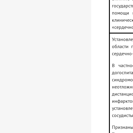
государс
помощи в
клиниче
«сердечно
Установл
области 
сердечно-
В частн
догоспит
синдром
неотложн
дистанци
инфаркто
установл
сосудист
Признан