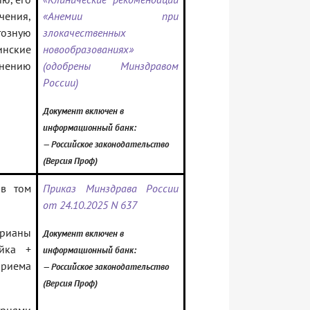
чения,
«Анемии при
озную
злокачественных
инские
новообразованиях»
нению
(одобрены Минздравом
России)
Документ включен в
информационный банк:
— Российское законодательство
(Версия Проф)
 в том
Приказ Минздрава России
от 24.10.2025 N 637
рианы
Документ включен в
йка +
информационный банк:
приема
— Российское законодательство
(Версия Проф)