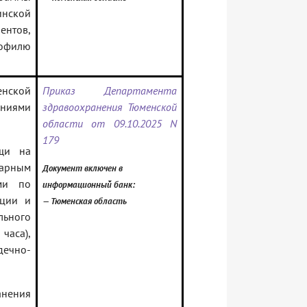
инской
ентов,
офилю
енской
Приказ Департамента
аниями
здравоохранения Тюменской
области от 09.10.2025 N
179
ощи на
нарным
Документ включен в
ми по
информационный банк:
ации и
— Тюменская область
льного
часа),
дечно-
нения