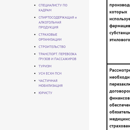
производ
СПЕЦИАЛИСТУ ПО
КАДРАМ
которых
СПИРТОСОДЕРЖАЩАЯ и
использу
АЛКОГОЛЬНАЯ
фармацев
ПРОДУКЦИЯ
субстан
СТРАХОВЫЕ
этилового
ОРГАНИЗАЦИИ
СТРОИТЕЛЬСТВО
ТРАНСПОРТ. ПЕРЕВОЗКА
ГРУЗОВ И ПАССАЖИРОВ
ТУРИЗМ
Рассмотр
УСН ЕСХН ПСН
необходи
ЧАСТИЧНАЯ
перезакл
МОБИЛИЗАЦИЯ
догов
ЮРИСТУ
финансо
обеспече
обязател
медицинс
страх