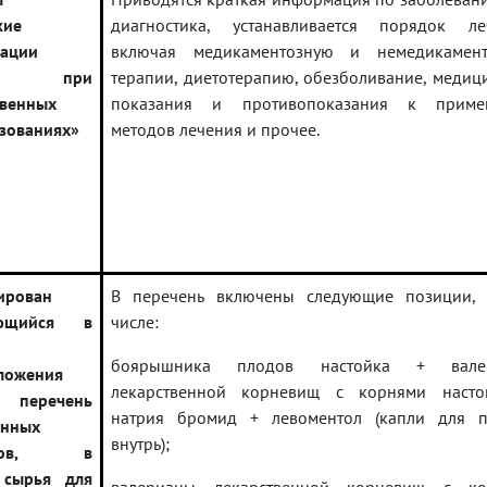
кие
диагностика, устанавливается порядок ле
ации
включая медикаментозную и немедикамент
ии при
терапии, диетотерапию, обезболивание, медиц
твенных
показания и противопоказания к приме
зованиях»
методов лечения и прочее.
ирован
В перечень включены следующие позиции,
яющийся в
числе:
боярышника плодов настойка + вале
ложения
лекарственной корневищ с корнями насто
и перечень
натрия бромид + левоментол (капли для 
енных
внутрь);
ратов, в
 сырья для