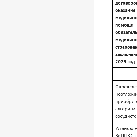
догов
оказани
медицинс
помо
обязател
медицин
страхова
заключ
2025 год
Определе
неотложн
приобрет
алгоритм
сосудисто
Установл
ВиППКС о