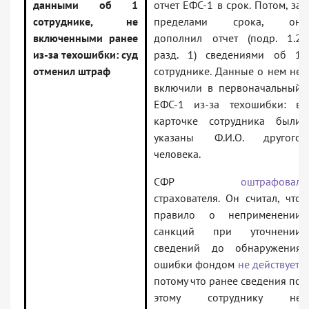
данными об 1
отчет ЕФС-1 в срок. Потом, за
сотруднике, не
пределами срока, он
включенными ранее
дополнил отчет (подр. 1.2
из-за техошибки: суд
разд. 1) сведениями об 1
отменил штраф
сотруднике. Данные о нем не
включили в первоначальный
ЕФС-1 из-за техошибки: в
карточке сотрудника были
указаны Ф.И.О. другого
человека.
СФР
оштрафовал
страхователя. Он считал, что
правило о неприменении
санкций при уточнении
сведений до обнаружения
ошибки фондом
не действует
,
потому что ранее сведения по
этому сотруднику не