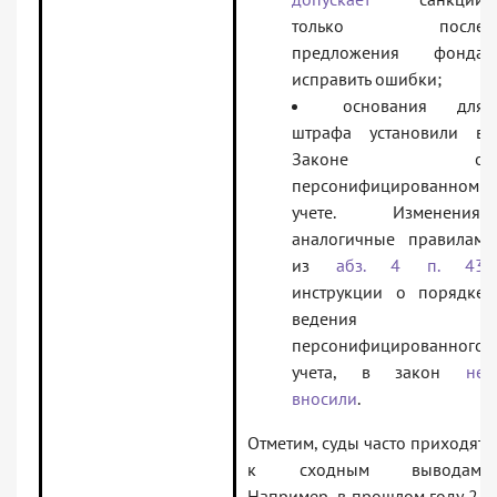
только после
предложения фонда
исправить ошибки;
основания для
штрафа установили в
Законе о
персонифицированном
учете. Изменения,
аналогичные правилам
из
абз. 4 п. 43
инструкции о порядке
ведения
персонифицированного
учета, в закон
не
вносили
.
Отметим, суды часто приходят
к сходным выводам.
Например, в прошлом году 2-