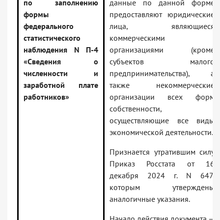
по заполнению
данные по данной форме
формы
предоставляют юридические
федерального
лица, являющиеся
статистического
коммерческими
наблюдения N П-4
организациями (кроме
«Сведения о
субъектов малого
численности и
предпринимательства), а
заработной плате
также некоммерческие
работников»
организации всех форм
собственности,
осуществляющие все виды
экономической деятельности.
Признается утратившим силу
Приказ Росстата от 16
декабря 2024 г. N 647,
которым утверждены
аналогичные указания.
Начало действия документа —