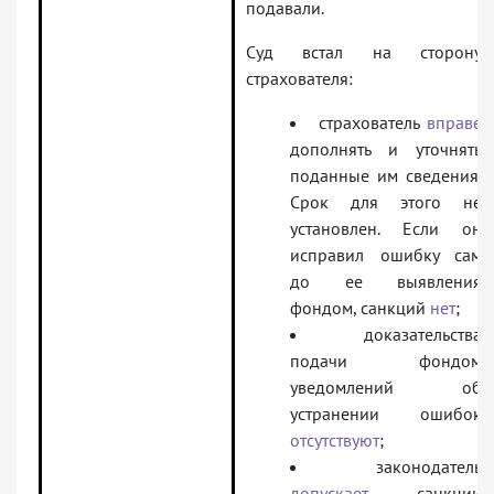
подавали.
Суд встал на сторону
страхователя:
страхователь
вправе
дополнять и уточнять
поданные им сведения.
Срок для этого не
установлен. Если он
исправил ошибку сам
до ее выявления
фондом, санкций
нет
;
доказательства
подачи фондом
уведомлений об
устранении ошибок
отсутствуют
;
законодатель
допускает
санкции