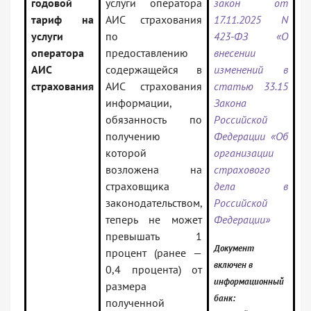
годовой
услуги оператора
закон от
тариф на
АИС страхования
17.11.2025 N
услуги
по
423-ФЗ «О
оператора
предоставлению
внесении
АИС
содержащейся в
изменений в
страхования
АИС страхования
статью 33.15
информации,
Закона
обязанность по
Российской
получению
Федерации «Об
которой
организации
возложена на
страхового
страховщика
дела в
законодательством,
Российской
теперь не может
Федерации»
превышать 1
Документ
процент (ранее —
включен в
0,4 процента) от
информационный
размера
банк:
полученной