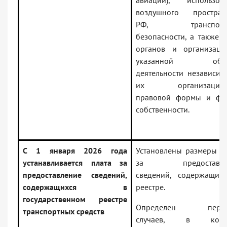
авиации), использов
воздушного простран
РФ, транспорт
безопасности, а также 
органов и организац
указанной обла
деятельности независим
их организацион
правовой формы и фо
собственности.
С 1 января 2026 года
Установлены размеры п
устанавливается плата за
за предоставле
предоставление сведений,
сведений, содержащих
содержащихся в
реестре.
государственном реестре
Определен переч
транспортных средств
случаев, в кото