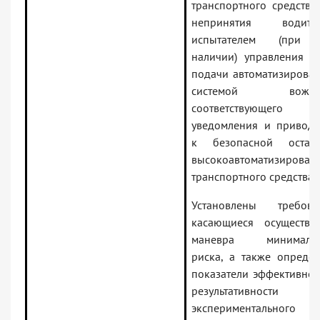
транспортного средства
непринятия водител
испытателем (при 
наличии) управления п
подачи автоматизирова
системой вожде
соответствующего
уведомления и привод
к безопасной остано
высокоавтоматизирован
транспортного средства.
Установлены требова
касающиеся осуществл
маневра минимальн
риска, а также опреде
показатели эффективнос
результативности
экспериментального