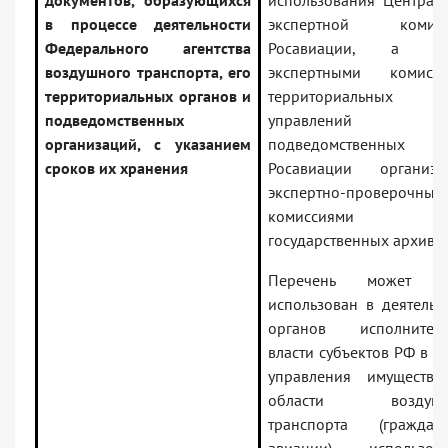
документов, образующихся
использования Централ
в процессе деятельности
экспертной комисс
Федерального агентства
Росавиации, а та
воздушного транспорта, его
экспертными комисси
территориальных органов и
территориальных
подведомственных
управлений
организаций, с указанием
подведомственных
сроков их хранения
Росавиации организа
экспертно-проверочным
комиссиями
государственных архивов
Перечень может б
использован в деятельн
органов исполнитель
власти субъектов РФ в с
управления имуществ
области воздушн
транспорта (граждан