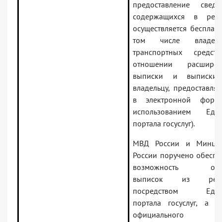
предоставление сведе
содержащихся в реес
осуществляется бесплатн
том числе владель
транспортных средст
отношении расширен
выписки и выписки
владельцу, предоставля
в электронной форм
использованием Един
портала госуслуг).
МВД России и Минци
России поручено обеспе
возможность опл
выписок из реес
посредством Един
портала госуслуг, а т
официального са