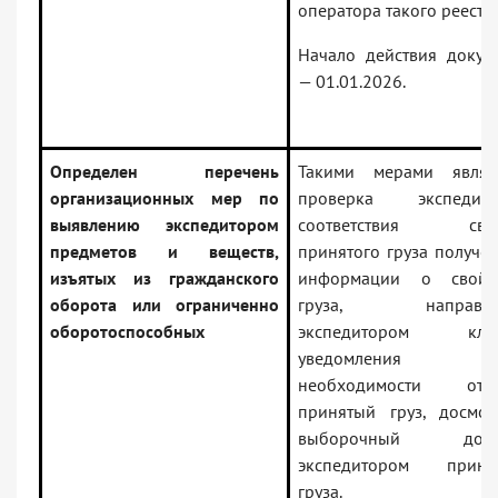
оператора такого реестра
Начало действия докум
— 01.01.2026.
Определен перечень
Такими мерами являю
организационных мер по
проверка экспедито
выявлению экспедитором
соответствия свой
предметов и веществ,
принятого груза получе
изъятых из гражданского
информации о свойст
оборота или ограниченно
груза, направле
оборотоспособных
экспедитором клие
уведомления
необходимости откр
принятый груз, досмо
выборочный досм
экспедитором принят
груза.