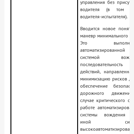
управления без присутс
водителя (в том чи
водителя-испытателя).
Вводится новое понят
маневр минимального ри
Это выполняе
автоматизированной
системой вожде
последовательность
действий, направленна
минимизацию рисков Д
обеспечение безопасн
дорожного движени
случае критического сб
работе автоматизирова
системы вождения л
иной систе
высокоавтоматизирован