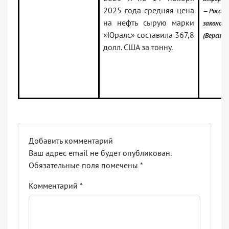
2025 года средняя цена
— Россий
на нефть сырую марки
законод
«Юралс» составила 367,8
(Версия 
долл. США за тонну.
Добавить комментарий
Ваш адрес email не будет опубликован.
Обязательные поля помечены
*
Комментарий
*