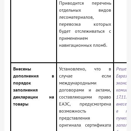
Приводится перечень
отдельных видов
лесоматериалов,
перевозка которых
будет отслеживаться с
применением
навигационных пломб.
Внесены
Установлено, что в
Решен
дополнения в
случае если
Еврази
порядок
международными
эконом
заполнения
договорами и актами,
ком
декларации на
составляющими право
17.11.
товары
ЕАЭС, предусмотрена
внесен
возможность
в по
представления
пункта
оригинала сертификата
заполн