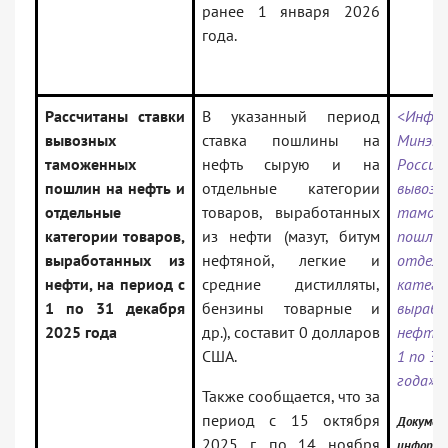
ранее 1 января 2026
года.
Рассчитаны ставки
В указанный период
<Инфор
вывозных
ставка пошлины на
Минэко
таможенных
нефть сырую и на
России
пошлин на нефть и
отдельные категории
вывозн
отдельные
товаров, выработанных
тамож
категории товаров,
из нефти (мазут, битум
пошлин
выработанных из
нефтяной, легкие и
отдель
нефти, на период с
средние дистилляты,
катего
1 по 31 декабря
бензины товарные и
выраб
2025 года
др.), составит 0 долларов
нефти,
США.
1 по 31
года»
Также сообщается, что за
период с 15 октября
Докумен
2025 г. по 14 ноября
информа