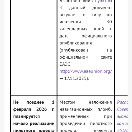
В соответствии с
пунктом
4
данный документ
вступает в силу по
истечении 30
календарных дней с
даты официального
опубликования
(опубликован на
официальном сайте
ЕАЭС
http://www.eaeunion.org/
— 17.11.2025).
Не позднее 1
Местом наложения
Распор
февраля 2026 г.
навигационных пломб,
Совета
планируется
применяемых при
эконом
начало реализации
проведении пилотного
ком
пилотного проекта
проекта, является
26.09.