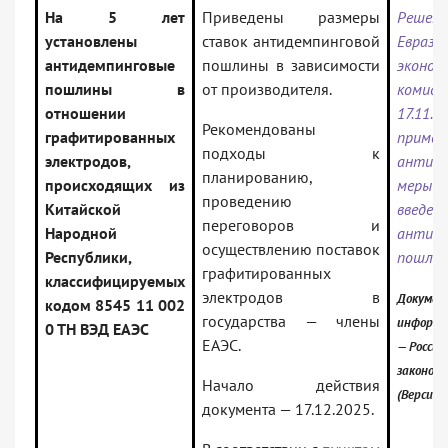
На 5 лет
Приведены размеры
Решен
установлены
ставок антидемпинговой
Еврази
антидемпинговые
пошлины в зависимости
эконом
пошлины в
от производителя.
ком
отношении
17.11.
Рекомендованы
графитированных
примен
подходы к
электродов,
антиде
планированию,
происходящих из
меры 
проведению
Китайской
введен
переговоров и
Народной
антиде
осуществлению поставок
Республики,
пошли
графитированных
классифицируемых
электродов в
Докумен
кодом 8545 11 002
государства — члены
информа
0 ТН ВЭД ЕАЭС
ЕАЭС.
— Россий
законод
Начало действия
(Версия 
документа — 17.12.2025.