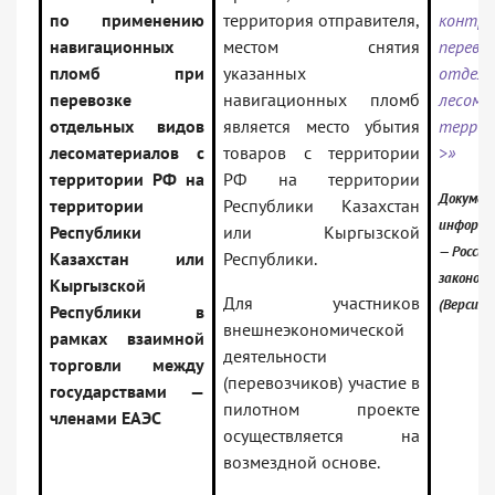
по применению
территория отправителя,
кон
навигационных
местом снятия
перево
пломб при
указанных
отдел
перевозке
навигационных пломб
лесом
отдельных видов
является место убытия
терри
лесоматериалов с
товаров с территории
>»
территории РФ на
РФ на территории
Докумен
территории
Республики Казахстан
информа
Республики
или Кыргызской
— Россий
Казахстан или
Республики.
законод
Кыргызской
Для участников
(Версия 
Республики в
внешнеэкономической
рамках взаимной
деятельности
торговли между
(перевозчиков) участие в
государствами —
пилотном проекте
членами ЕАЭС
осуществляется на
возмездной основе.