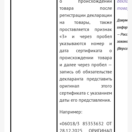
о происхождении
декл
товара после
товар
регистрации декларации
Докумен
на товары, также
информа
проставляется признак
— Россий
«3» и через пробел
законод
указываются номер и
(Версия 
дата сертификата о
происхождении товара
и далее через пробел —
запись об обязательстве
декларанта представить
оригинал этого
сертификата с указанием
даты его представления.
Например:
«06018/3 85353632 ОТ
28.12.2025 ОРИГИНАЛ