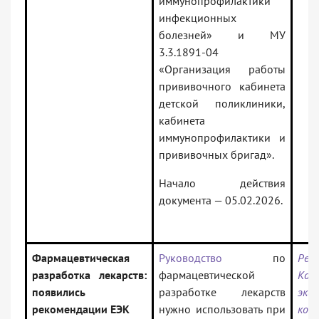
иммунопрофилактики
инфекционных
болезней» и МУ
3.3.1891-04
«Организация работы
прививочного кабинета
детской поликлиники,
кабинета
иммунопрофилактики и
прививочных бригад».
Начало действия
документа — 05.02.2026.
Фармацевтическая
Руководство
по
Рек
разработка лекарств:
фармацевтической
Кол
появились
разработке лекарств
эко
рекомендации ЕЭК
нужно использовать при
ко