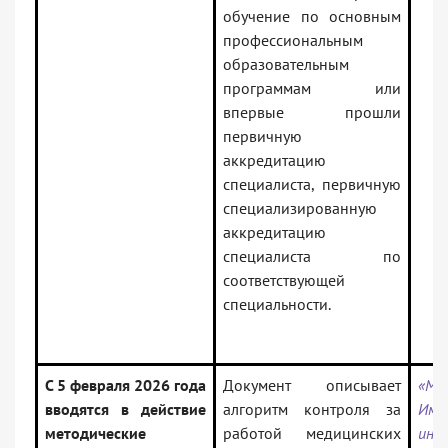
обучение по основным
профессиональным
образовательным
программам или
впервые прошли
первичную
аккредитацию
специалиста, первичную
специализированную
аккредитацию
специалиста по
соответствующей
специальности.
С 5 февраля 2026 года
Документ описывает
«МР 
вводятся в действие
алгоритм контроля за
Имм
методические
работой медицинских
инф