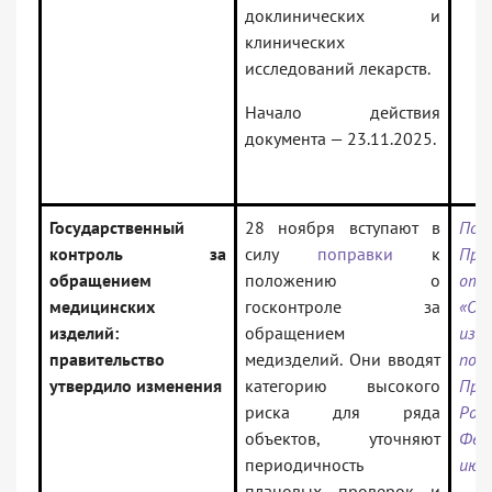
доклинических и
клинических
исследований лекарств.
Начало действия
документа — 23.11.2025.
Государственный
28 ноября вступают в
Пос
контроль за
силу
поправки
к
Пра
обращением
положению о
от 
медицинских
госконтроле за
«О
изделий:
обращением
из
правительство
медизделий. Они вводят
пос
утвердило изменения
категорию высокого
Пра
риска для ряда
Рос
объектов, уточняют
Фе
периодичность
июня
плановых проверок и