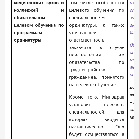
медицинских вузов и
том числе особенности
из
колледжей и
целевого обучения по
отд
обязательном
специальностям
зак
целевом обучении по
ординатуры, а также
ак
программам
уточняющей
Фед
ординатуры
ответственность
Обз
заказчика в случае
от
неисполнения им
м
обязательства по
фар
трудоустройству
опу
гражданина, принятого
на целевое обучение.
Доку
инфо
Кроме того, Минздрав
— Рос
установит перечень
зако
специальностей, для
Проф
которых вводится
наставничество. Оно
будет осуществляться в