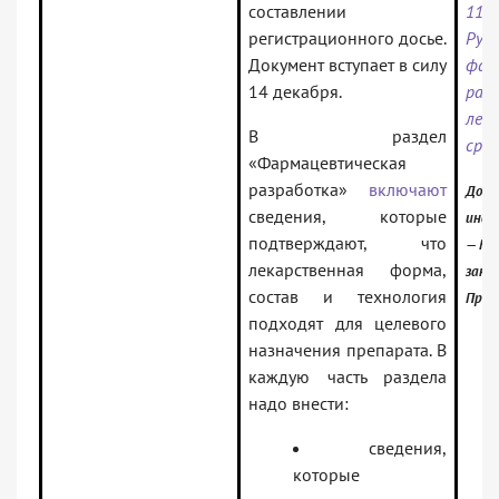
составлении
11.
регистрационного досье.
Ру
Документ вступает в силу
фар
14 декабря.
раз
лек
В раздел
сре
«Фармацевтическая
разработка»
включают
Доку
сведения, которые
инфо
подтверждают, что
— Рос
лекарственная форма,
зако
состав и технология
Проф
подходят для целевого
назначения препарата. В
каждую часть раздела
надо внести:
сведения,
которые