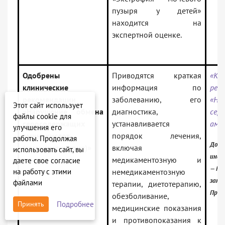
пузыря у детей»
находится на
экспертной оценке.
Одобрены
Приводятся краткая
«Кл
клинические
информация по
рек
рекомендации
заболеванию, его
«На
Этот сайт использует
«Нарушение обмена
диагностика,
сер
файлы cookie для
серосодержащих
устанавливается
ами
улучшения его
аминокислот
порядок лечения,
работы. Продолжая
Доку
(гомоцистинурия)»
включая
использовать сайт, вы
инфо
медикаментозную и
даете свое согласие
— Рос
на работу с этими
немедикаментозную
зако
файлами
терапии, диетотерапию,
Проф
обезболивание,
Подробнее
Принять
медицинские показания
и противопоказания к