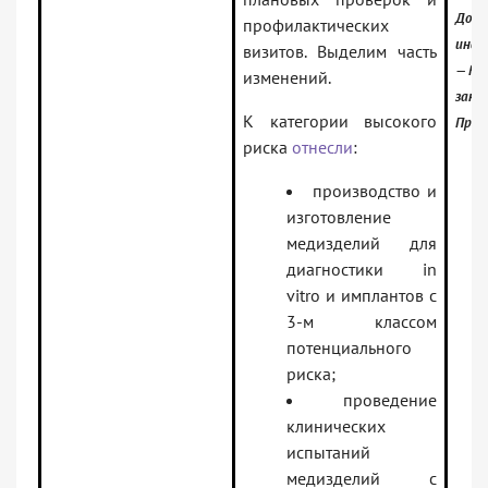
Доку
профилактических
инфо
визитов. Выделим часть
— Рос
изменений.
зако
К категории высокого
Проф
риска
отнесли
:
производство и
изготовление
медизделий для
диагностики in
vitro и имплантов с
3-м классом
потенциального
риска;
проведение
клинических
испытаний
медизделий с