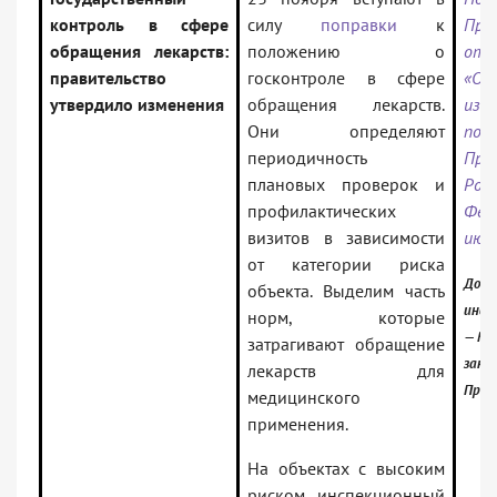
контроль в сфере
силу
поправки
к
Пра
обращения лекарств:
положению о
от 
правительство
госконтроле в сфере
«О
утвердило изменения
обращения лекарств.
из
Они определяют
пос
периодичность
Пра
плановых проверок и
Рос
профилактических
Фе
визитов в зависимости
июня
от категории риска
Доку
объекта. Выделим часть
инфо
норм, которые
— Рос
затрагивают обращение
зако
лекарств для
Проф
медицинского
применения.
На объектах с высоким
риском инспекционный