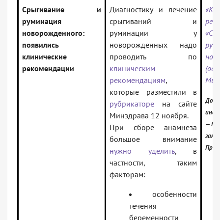
Срыгивание и
Диагностику и лечение
«Кл
руминация
срыгиваний и
рек
новорожденного:
руминации у
«С
появились
новорожденных надо
рум
клинические
проводить по
нов
рекомендации
клиническим
(од
рекомендациям
,
Мин
которые разместили в
Доку
рубрикаторе
на сайте
инфо
Минздрава 12 ноября.
— Рос
При сборе анамнеза
зако
большое внимание
Проф
нужно уделить
, в
частности, таким
факторам:
особенности
течения
беременности