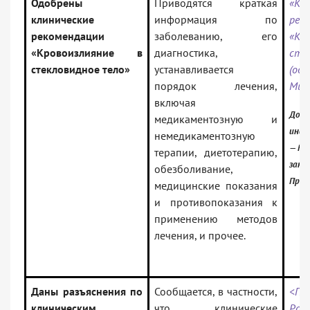
Одобрены
Приводятся краткая
«Кл
клинические
информация по
рек
рекомендации
заболеванию, его
«Кр
«Кровоизлияние в
диагностика,
сте
стекловидное тело»
устанавливается
(од
порядок лечения,
Мин
включая
Доку
медикаментозную и
инфо
немедикаментозную
— Рос
терапии, диетотерапию,
зако
обезболивание,
Проф
медицинские показания
и противопоказания к
применению методов
лечения, и прочее.
Даны разъяснения по
Сообщается, в частности,
<Пи
клиническим
что клинические
Рос