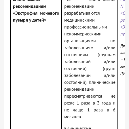
рекомендациям
рекомендации
N 1
«Экстрофия мочевого
разрабатываются
<О
пузыря у детей»
медицинскими
рек
профессиональными
«Эк
некоммерческими
пуз
организациями по
Доку
заболеваниям и/или
инфо
состояниям (группам
— Рос
заболеваний и/или
зако
состояний) (групп
Проф
заболеваний и/или
состояний). Клинические
рекомендации
пересматриваются не
реже 1 раза в 3 года и
не чаще 1 раза в 6
месяцев.
Клинические