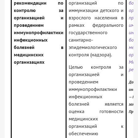
рекомендации по
организаций по
боле
контролю за
иммунизации детского и
ор
организацией и
взрослого населения в
про
проведением
рамках федерального
имм
иммунопрофилактики
государственного
инф
инфекционных
санитарно-
б
болезней в
эпидемиологического
мед
медицинских
контроля (надзора).
орга
организациях
Мет
Целью контроля за
рек
организацией и
проведением
Доку
иммунопрофилактики
инфо
инфекционных
— Рос
болезней является
зако
оценка готовности
Проф
медицинских
организаций к
обеспечению