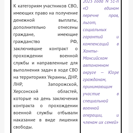
2023 года N 51-п
К категориям участников СВО,
«О едином
имеющих право на получение
перечне прав,
денежной выплаты,
льгот,
дополнительно отнесены
социальных
граждане, имеющие
гарантий и
гражданство РФ,
компенсаций в
заключившие контракт о
Ханты-
прохождении военной
Мансийском
службы и направленные для
автономном
выполнения задач в ходе СВО
округе — Югре
на территориях Украины, ДНР,
гражданам,
ЛНР, Запорожской,
принимающим
Херсонской областей,
участие в
которые на день заключения
специальной
контракта о прохождении
военной
военной службы отбывали
операции, и
наказание в виде лишения
членам их семей»
свободы.