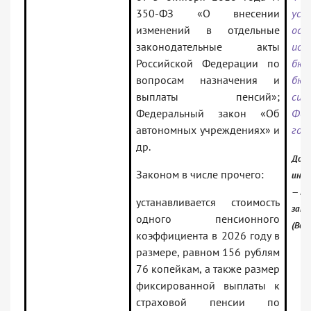
350-ФЗ «О внесении
уст
изменений в отдельные
осо
законодательные акты
исп
Российской Федерации по
бюд
вопросам назначения и
бюд
выплаты пенсий»;
сис
Федеральный закон «Об
Фед
автономных учреждениях» и
год
др.
Доку
Законом в числе прочего:
инфо
— Ро
устанавливается стоимость
зако
одного пенсионного
(Вер
коэффициента в 2026 году в
размере, равном 156 рублям
76 копейкам, а также размер
фиксированной выплаты к
страховой пенсии по