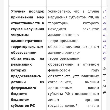
Уточнен порядок
Установлено, что в случае
Пос
применения мер
нарушения субъектом РФ, на
Пра
ответственности в
территории которого
от 
случае нарушения
находится закрытое
«О
закрытым
административно-
из
административно-
территориальное
не
территориальным
образование, или закрытым
Пра
образованием
административно-
Рос
обязательств, на
территориальным
Фед
реализацию
образованием в отчетном
Доку
которых
финансовом году
инфо
предоставлялись
обязательств, установленных
— Ро
дотации из
соглашением, высшим
зако
федерального
должностным лицом
(Вер
бюджета
субъекта РФ к должностным
бюджетам
лицам органов
субъектов РФ
государственной власти