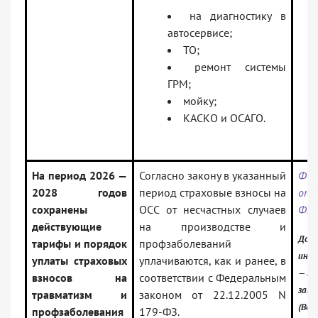
на диагностику в
автосервисе;
ТО;
ремонт системы
ГРМ;
мойку;
КАСКО и ОСАГО.
На период 2026 —
Согласно закону в указанный
Фед
2028 годов
период страховые взносы на
от 
сохранены
ОСС от несчастных случаев
ФЗ
действующие
на производстве и
Доку
тарифы и порядок
профзаболеваний
инфо
уплаты страховых
уплачиваются, как и ранее, в
— Ро
взносов на
соответствии с Федеральным
зако
травматизм и
законом от 22.12.2005 N
(Вер
профзаболевания
179-ФЗ.