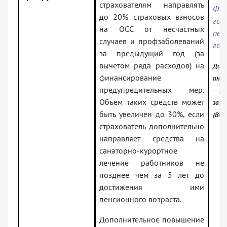
страхователям направлять
Фед
до 20% страховых взносов
год
на ОСС от несчастных
пер
случаев и профзаболеваний
год
за предыдущий год (за
вычетом ряда расходов) на
Доку
финансирование
инфо
предупредительных мер.
— Ро
Объем таких средств может
зако
быть увеличен до 30%, если
(Вер
страхователь дополнительно
направляет средства на
санаторно-курортное
лечение работников не
позднее чем за 5 лет до
достижения ими
пенсионного возраста.
Дополнительное повышение