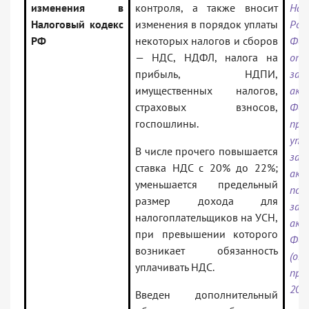
изменения в
контроля, а также вносит
Нал
Налоговый кодекс
изменения в порядок уплаты
Рос
РФ
некоторых налогов и сборов
Фед
— НДС, НДФЛ, налога на
отд
прибыль, НДПИ,
зак
имущественных налогов,
ак
страховых взносов,
Фе
госпошлины.
при
утр
В числе прочего повышается
зак
ставка НДС с 20% до 22%;
акт
уменьшается предельный
пол
размер дохода для
зак
налогоплательщиков на УСН,
акт
при превышении которого
Фед
возникает обязанность
(ок
уплачивать НДС.
при
20.
Введен дополнительный