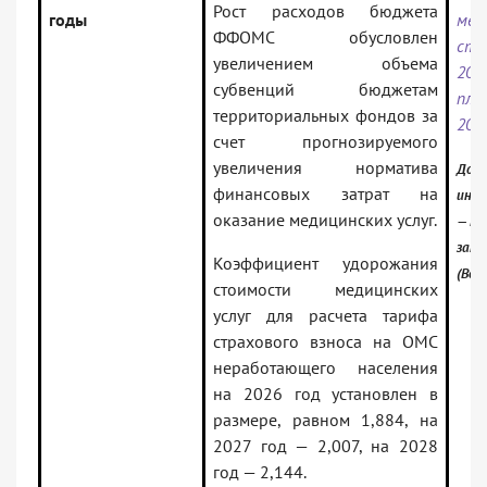
Рост расходов бюджета
годы
мед
ФФОМС обусловлен
ст
увеличением объема
20
субвенций бюджетам
пл
территориальных фондов за
202
счет прогнозируемого
увеличения норматива
Доку
финансовых затрат на
инфо
оказание медицинских услуг.
— Ро
зако
Коэффициент удорожания
(Вер
стоимости медицинских
услуг для расчета тарифа
страхового взноса на ОМС
неработающего населения
на 2026 год установлен в
размере, равном 1,884, на
2027 год — 2,007, на 2028
год — 2,144.