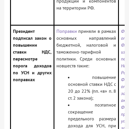
продукции и компонентов
на территории РФ.
Президент
Поправки
приняли в рамках
Фед
подписал закон о
основных направлений
от 
повышении
бюджетной, налоговой и
ФЗ
ставки НДС,
таможенно-тарифной
изм
пересмотре
политики. Среди основных
пе
порога доходов
новшеств такие:
Нал
по УСН и других
Рос
повышение
поправках
Фед
основной ставки НДС с
отд
20 до 22% (пп. «в» п. 8
зак
ст. 2 закона);
ак
поэтапное
Фе
сокращение
при
предельного размера
утр
дохода для УСН, при
зак