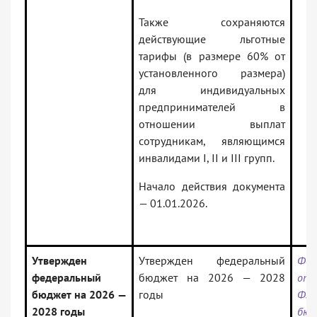
Также сохраняются
действующие льготные
тарифы (в размере 60% от
установленного размера)
для индивидуальных
предпринимателей в
отношении выплат
сотрудникам, являющимся
инвалидами I, II и III групп.
Начало действия документа
— 01.01.2026.
Утвержден
Утвержден федеральный
Фед
федеральный
бюджет на 2026 — 2028
от 
бюджет на 2026 —
годы
ФЗ 
2028 годы
бю