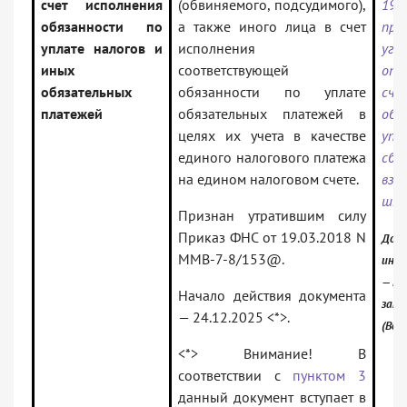
счет исполнения
(обвиняемого, подсудимого),
19
обязанности по
а также иного лица в счет
пре
уплате налогов и
исполнения
уго
иных
соответствующей
отв
обязательных
обязанности по уплате
сч
платежей
обязательных платежей в
об
целях их учета в качестве
уп
единого налогового платежа
сбо
на едином налоговом счете.
вз
шт
Признан утратившим силу
Приказ ФНС от 19.03.2018 N
Доку
ММВ-7-8/153@.
инфо
— Ро
Начало действия документа
зако
— 24.12.2025 <*>.
(Вер
<*> Внимание! В
соответствии с
пунктом 3
данный документ вступает в