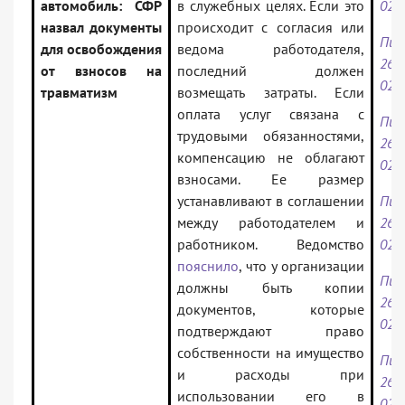
автомобиль: СФР
в служебных целях. Если это
02/
назвал документы
происходит с согласия или
Пис
для освобождения
ведома работодателя,
26.0
от взносов на
последний должен
02/
травматизм
возмещать затраты. Если
оплата услуг связана с
Пис
трудовыми обязанностями,
26.0
компенсацию не облагают
02/
взносами. Ее размер
устанавливают в соглашении
Пис
между работодателем и
26.0
работником. Ведомство
02/
пояснило
, что у организации
Пис
должны быть копии
26.0
документов, которые
02/
подтверждают право
собственности на имущество
Пис
и расходы при
26.0
использовании его в
02/