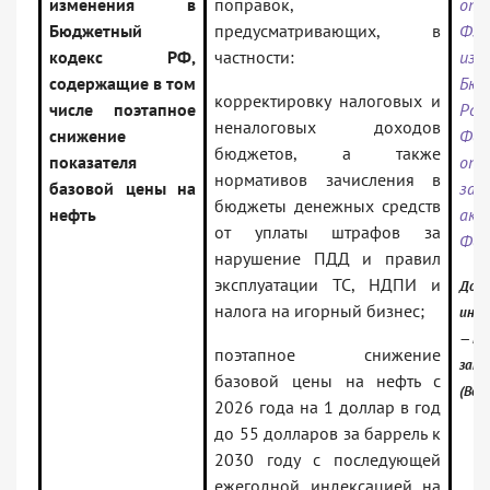
изменения в
поправок,
от 
Бюджетный
предусматривающих, в
ФЗ
кодекс РФ,
частности:
из
содержащие в том
Бюд
корректировку налоговых и
числе поэтапное
Рос
неналоговых доходов
снижение
Фе
бюджетов, а также
показателя
отд
нормативов зачисления в
базовой цены на
зак
бюджеты денежных средств
нефть
ак
от уплаты штрафов за
Фед
нарушение ПДД и правил
эксплуатации ТС, НДПИ и
Доку
налога на игорный бизнес;
инфо
— Ро
поэтапное снижение
зако
базовой цены на нефть с
(Вер
2026 года на 1 доллар в год
до 55 долларов за баррель к
2030 году с последующей
ежегодной индексацией на