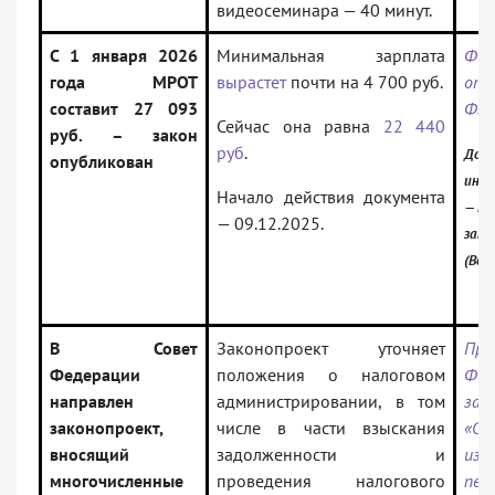
видеосеминара — 40 минут.
С 1 января 2026
Минимальная зарплата
Фед
года МРОТ
вырастет
почти на 4 700 руб.
от 
составит 27 093
ФЗ
Сейчас она равна
22 440
руб. – закон
руб
.
Доку
опубликован
инфо
Начало действия документа
— Ро
— 09.12.2025.
зако
(Вер
В Совет
Законопроект уточняет
Про
Федерации
положения о налоговом
Фед
направлен
администрировании, в том
зак
законопроект,
числе в части взыскания
«О
вносящий
задолженности и
изм
многочисленные
проведения налогового
пе