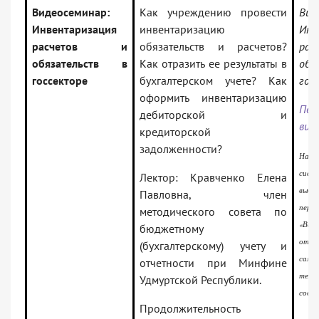
Видеосеминар:
Как учреждению провести
Вид
Инвентаризация
инвентаризацию
Инв
расчетов и
обязательств и расчетов?
р
обязательств в
Как отразить ее результаты в
об
госсекторе
бухгалтерском учете? Как
гос
оформить инвентаризацию
Пер
дебиторской и
вид
кредиторской
задолженности?
На с
сист
Лектор: Кравченко Елена
выбе
Павловна, член
пер
методического совета по
«Вид
бюджетному
отк
(бухгалтерскому) учету и
сам
отчетности при Минфине
т
Удмуртской Республики.
соот
Продолжительность