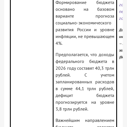
Формирование бюджета
год
основано на базовом
пер
варианте прогноза
год
социально-экономического
развития России и уровне
Доку
инфляции, не превышающем
инфо
4%.
— Ро
зако
Предполагается, что доходы
(Вер
федерального бюджета в
2026 году составят 40,3 трлн
рублей. С учетом
запланированных расходов
в сумме 44,1 трлн рублей,
дефицит бюджета
прогнозируется на уровне
3,8 трлн рублей.
Важнейшим направлением