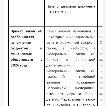
Начало действия документа
— 01.01.2026.
Принят закон об
Закон вносит изменения в
Фед
особенностях
некоторые законодательные
от 
исполнения
акты в бюджетной сфере, а
ФЗ
бюджетов и
также, в частности, в
из
финансовых
Федеральный закон «О
отд
обязательств в
банках и банковской
зак
2026 году
деятельности»;
ак
Федеральный закон «О
Фед
ежегодной семейной
при
выплате гражданам
дей
Российской Федерации,
пол
имеющим двух и более
зак
детей»; Федеральный закон
акт
от 3 октября 2018 года N
Фе