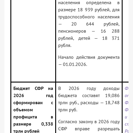
населения определена в
размере 18 939 рублей, для
трудоспособного населения
— 20 644 рублей,
пенсионеров — 16 288
рублей, детей — 18 371
рубля.
Начало действия документа
— 01.01.2026.
Бюджет СФР на
В 2026 году доходы
Фед
2026 год
бюджета составят 19,086
от 
сформирован с
трлн руб., расходы — 18,748
ФЗ
объемом
трлн руб.
Фон
профицита в
и 
Согласно закону в 2026 году
размере 0,338
стр
СФР вправе разрешать
трлн рублей
Рос