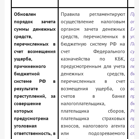
Обновлен
Правила регламентируют
При
порядок зачета
осуществление налоговым
от
суммы денежных
органом зачета денежных
ЕА
средств,
средств, перечисленных в
утв
перечисленных в
бюджетную систему РФ на
По
счет возмещения
счет Федерального
су
ущерба,
казначейства по КБК,
сре
причиненного
предусмотренным для учета
пе
бюджетной
денежных средств,
бюд
системе РФ в
перечисленных в счет
сис
результате
возмещения ущерба, со
воз
преступлений, за
счетов в банке
при
совершение
налогоплательщика,
бюд
которых
плательщика сборов,
РФ
предусмотрена
плательщика страховых
пре
уголовная
взносов, налогового агента
сов
ответственность, в
или подозреваемого
ст