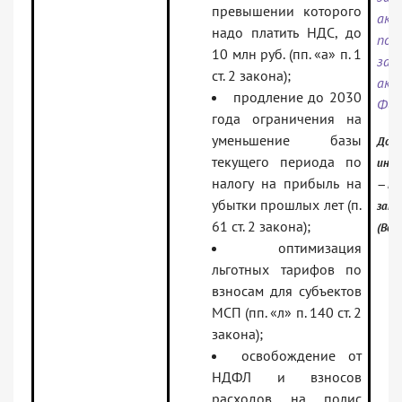
превышении которого
акт
надо платить НДС, до
пол
10 млн руб. (пп. «а» п. 1
зак
ст. 2 закона);
акт
продление до 2030
Фед
года ограничения на
уменьшение базы
Доку
текущего периода по
инфо
налогу на прибыль на
— Ро
убытки прошлых лет (п.
зако
61 ст. 2 закона);
(Вер
оптимизация
льготных тарифов по
взносам для субъектов
МСП (пп. «л» п. 140 ст. 2
закона);
освобождение от
НДФЛ и взносов
расходов на полис