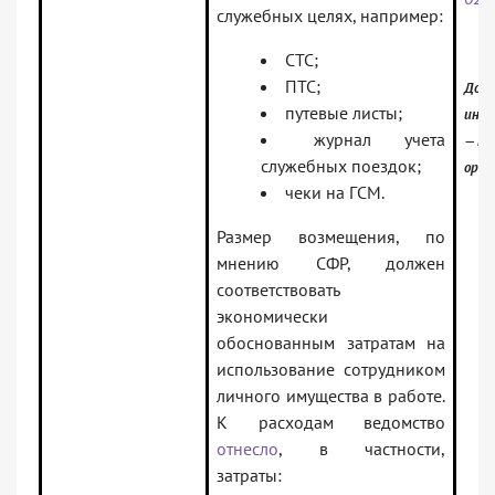
служебных целях, например:
СТС;
ПТС;
Доку
путевые листы;
инфо
журнал учета
— Ра
служебных поездок;
орга
чеки на ГСМ.
Размер возмещения, по
мнению СФР, должен
соответствовать
экономически
обоснованным затратам на
использование сотрудником
личного имущества в работе.
К расходам ведомство
отнесло
, в частности,
затраты: