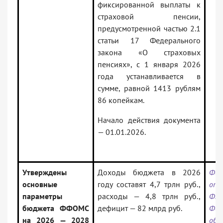
фиксированной выплаты к
страховой пенсии,
предусмотренной частью 2.1
статьи 17 Федерального
закона «О страховых
пенсиях», с 1 января 2026
года устанавливается в
сумме, равной 1413 рублям
86 копейкам.
Начало действия документа
— 01.01.2026.
Утверждены
Доходы бюджета в 2026
Фед
основные
году составят 4,7 трлн руб.,
от 
параметры
расходы — 4,8 трлн руб.,
ФЗ
бюджета ФФОМС
дефицит — 82 млрд руб.
Фед
на 2026 — 2028
обя