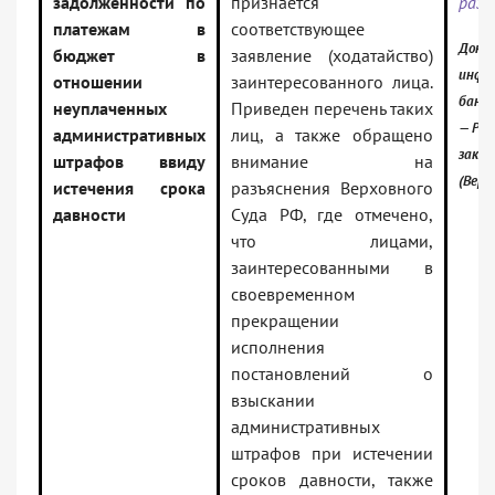
задолженности по
признается
разъ
платежам в
соответствующее
Докум
бюджет в
заявление (ходатайство)
инфо
отношении
заинтересованного лица.
банк:
неуплаченных
Приведен перечень таких
— Рос
административных
лиц, а также обращено
зако
штрафов ввиду
внимание на
(Верс
истечения срока
разъяснения Верховного
давности
Суда РФ, где отмечено,
что лицами,
заинтересованными в
своевременном
прекращении
исполнения
постановлений о
взыскании
административных
штрафов при истечении
сроков давности, также