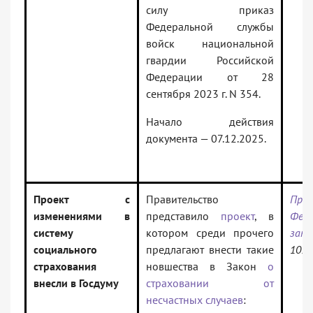
силу приказ
Федеральной службы
войск национальной
гвардии Российской
Федерации от 28
сентября 2023 г. N 354.
Начало действия
документа — 07.12.2025.
Проект с
Правительство
Про
изменениями в
представило
проект
, в
Феде
систему
котором среди прочего
за
социального
предлагают внести такие
1075
страхования
новшества в Закон
о
внесли в Госдуму
страховании от
несчастных случаев
: