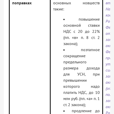
поправках
основных новшеств
вто
такие:
Нало
коде
повышение
Росс
основной ставки
Феде
НДС с 20 до 22%
отд
(пп. «в» п. 8 ст. 2
зако
закона);
акты
поэтапное
Фе
сокращение
приз
предельного
утр
размера дохода
силу
для УСН, при
зако
превышении
акт
которого надо
(отд
платить НДС, до 10
поло
млн руб. (пп. «а» п. 1
зако
ст. 2 закона);
акто
продление до
Росс