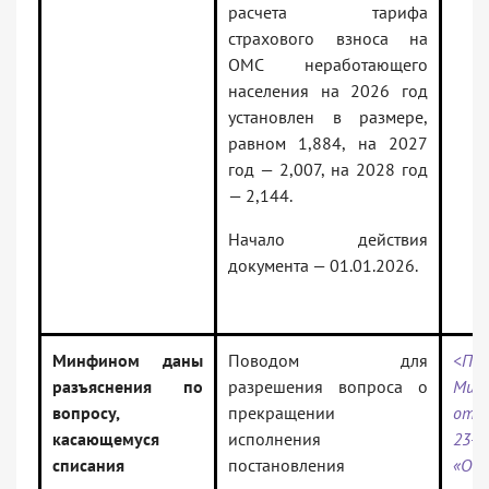
расчета тарифа
страхового взноса на
ОМС неработающего
населения на 2026 год
установлен в размере,
равном 1,884, на 2027
год — 2,007, на 2028 год
— 2,144.
Начало действия
документа — 01.01.2026.
Минфином даны
Поводом для
<Пис
разъяснения по
разрешения вопроса о
Мин
вопросу,
прекращении
от 2
касающемуся
исполнения
23-0
списания
постановления
«О 