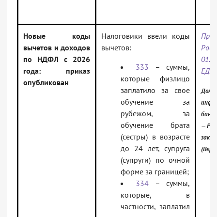
Новые коды
Налоговики ввели коды
Пр
вычетов и доходов
вычетов:
Ро
по НДФЛ с 2026
01.
333
– суммы,
года: приказ
ЕД-
которые физлицо
опубликован
заплатило за свое
Докум
обучение за
инфо
рубежом, за
банк:
обучение брата
— Рос
(сестры) в возрасте
зако
до 24 лет, супруга
(Верс
(супруги) по очной
форме за границей;
334
– суммы,
которые, в
частности, заплатил