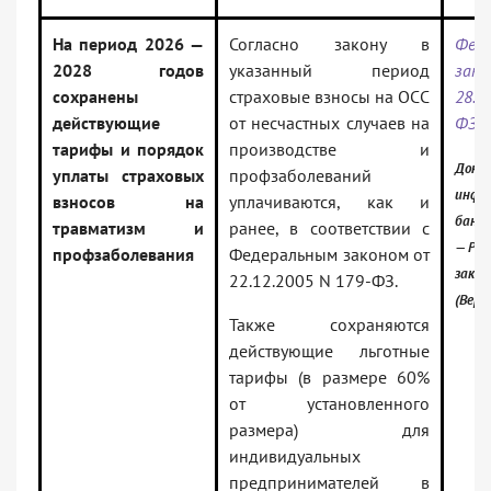
На период 2026 —
Согласно закону в
Фед
2028 годов
указанный период
за
сохранены
страховые взносы на ОСС
28.1
действующие
от несчастных случаев на
ФЗ
тарифы и порядок
производстве и
Докум
уплаты страховых
профзаболеваний
инфо
взносов на
уплачиваются, как и
банк:
травматизм и
ранее, в соответствии с
— Рос
профзаболевания
Федеральным законом от
зако
22.12.2005 N 179-ФЗ.
(Верс
Также сохраняются
действующие льготные
тарифы (в размере 60%
от установленного
размера) для
индивидуальных
предпринимателей в