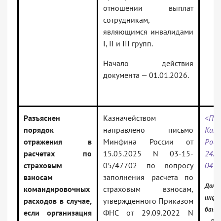
отношении выплат
сотрудникам,
являющимся инвалидами
I, II и III групп.
Начало действия
документа — 01.01.2026.
Разъяснен
Казначейством
<Пис
порядок
направлено письмо
Казн
отражения в
Минфина России от
Ро
расчетах по
15.05.2025 N 03-15-
24.0
страховым
05/47702 по вопросу
04-0
взносам
заполнения расчета по
Докум
командировочных
страховым взносам,
инфо
расходов в случае,
утвержденного Приказом
банк:
если организация
ФНС от 29.09.2022 N