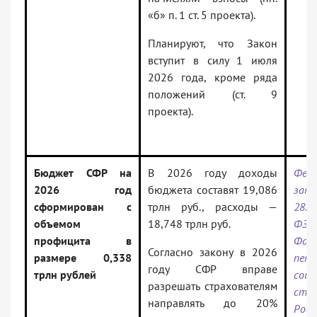
«б» п. 1 ст. 5 проекта).
Планируют, что Закон
вступит в силу 1 июля
2026 года, кроме ряда
положений (ст. 9
проекта).
Бюджет СФР на
В 2026 году доходы
Фед
2026 год
бюджета составят 19,086
за
сформирован с
трлн руб., расходы —
28.1
объемом
18,748 трлн руб.
ФЗ 
профицита в
Фон
Согласно закону в 2026
размере 0,338
пен
году СФР вправе
трлн рублей
соци
разрешать страхователям
стра
направлять до 20%
Росс