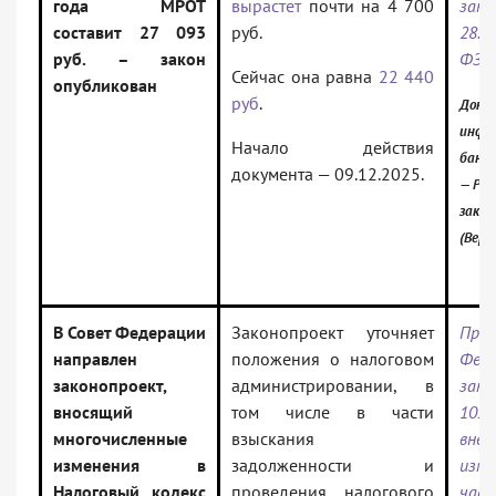
года МРОТ
вырастет
почти на 4 700
за
составит 27 093
руб.
28.1
руб. – закон
ФЗ
Сейчас она равна
22 440
опубликован
руб
.
Докум
инфо
Начало действия
банк:
документа — 09.12.2025.
— Рос
зако
(Верс
В Совет Федерации
Законопроект уточняет
Про
направлен
положения о налоговом
Феде
законопроект,
администрировании, в
за
вносящий
том числе в части
102
многочисленные
взыскания
внес
изменения в
задолженности и
из
Налоговый кодекс
проведения налогового
час