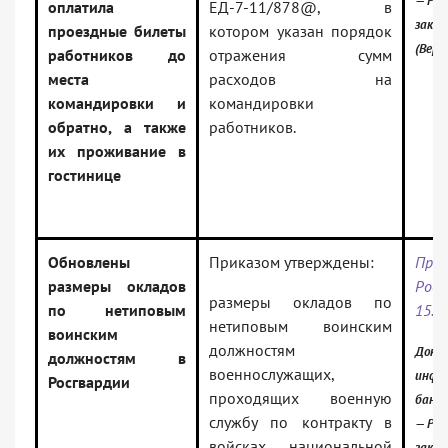
— Рос
оплатила
ЕД-7-11/878@, в
зако
проездные билеты
котором указан порядок
(Верс
работников до
отражения сумм
места
расходов на
командировки и
командировки
обратно, а также
работников.
их проживание в
гостинице
Обновлены
Приказом утверждены:
Прик
размеры окладов
Рос
размеры окладов по
по нетиповым
15.1
нетиповым воинским
воинским
должностям
Докум
должностям в
военнослужащих,
инфо
Росгвардии
проходящих военную
банк:
службу по контракту в
— Рос
войсках национальной
зако