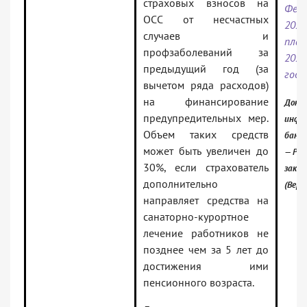
страховых взносов на
Фед
ОСС от несчастных
202
случаев и
план
профзаболеваний за
20
предыдущий год (за
годо
вычетом ряда расходов)
на финансирование
Докум
предупредительных мер.
инфо
Объем таких средств
банк:
может быть увеличен до
— Рос
30%, если страхователь
зако
дополнительно
(Верс
направляет средства на
санаторно-курортное
лечение работников не
позднее чем за 5 лет до
достижения ими
пенсионного возраста.