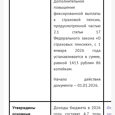
Дополнительное
повышение
фиксированной выплаты
к страховой пенсии,
предусмотренной частью
2.1 статьи 17
Федерального закона «О
страховых пенсиях», с 1
января 2026 года
устанавливается в сумме,
равной 1413 рублям 86
копейкам.
Начало действия
документа — 01.01.2026.
Утверждены
Доходы бюджета в 2026
Фед
основные
году составят 4,7 трлн
за