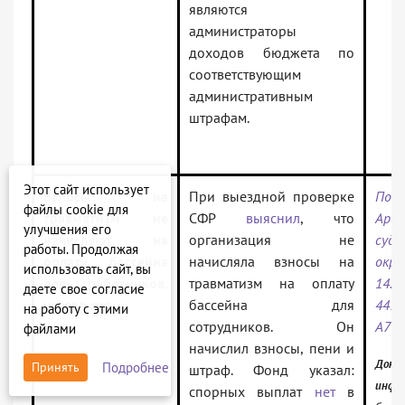
являются
администраторы
доходов бюджета по
соответствующим
административным
штрафам.
Этот сайт использует
Взносы на
При выездной проверке
Пост
файлы cookie для
травматизм не
СФР
выяснил
, что
Арб
улучшения его
начисляют на
организация не
суда
работы. Продолжая
оплату бассейна
начисляла взносы на
ок
использовать сайт, вы
для работников,
травматизм на оплату
14.1
даете свое согласие
указал суд
бассейна для
4473
на работу с этими
сотрудников. Он
А76-
файлами
начислил взносы, пени и
Докум
Подробнее
Принять
штраф. Фонд указал:
инфо
спорных выплат
нет
в