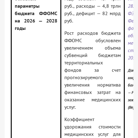
параметры
руб., расходы — 4,8 трлн
28.1
бюджета ФФОМС
руб., дефицит — 82 млрд
ФЗ 
на 2026 — 2028
руб.
Феде
годы
фон
Рост расходов бюджета
обяз
ФФОМС обусловлен
меди
увеличением объема
стр
субвенций бюджетам
2026
территориальных
фондов за счет
Докум
прогнозируемого
инфо
увеличения норматива
банк:
финансовых затрат на
— Рос
оказание медицинских
зако
услуг.
(Верс
Коэффициент
удорожания стоимости
медицинских услуг для