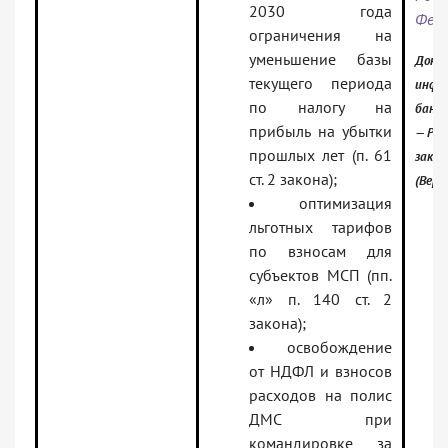
2030 года
Фед
ограничения на
уменьшение базы
Докум
текущего периода
инфо
по налогу на
банк:
прибыль на убытки
— Рос
прошлых лет (п. 61
зако
ст. 2 закона);
(Верс
оптимизация
льготных тарифов
по взносам для
субъектов МСП (пп.
«л» п. 140 ст. 2
закона);
освобождение
от НДФЛ и взносов
расходов на полис
ДМС при
командировке за