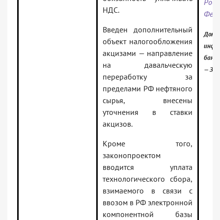
Росс
НДС.
Фед
Введен дополнительный
Докум
объект налогообложения
инфо
акцизами — направление
банк:
на давальческую
— За
переработку за
пределами РФ нефтяного
сырья, внесены
уточнения в ставки
акцизов.
Кроме того,
законопроектом
вводится уплата
технологического сбора,
взимаемого в связи с
ввозом в РФ электронной
компонентной базы