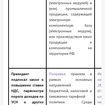
(электронных модулей) и
(или) промышленной
продукции, содержащей
электронную
компонентную базу
(электронные модули),
или производством таких
продукции и
компонентов на
территории РФ.
Президент
Поправки
приняли в
Фед
подписал закон о
рамках основных
за
повышении ставки
направлений
28.1
НДС, пересмотре
бюджетной, налоговой и
ФЗ 
порога доходов по
таможенно-тарифной
из
УСН и других
политики. Среди
час