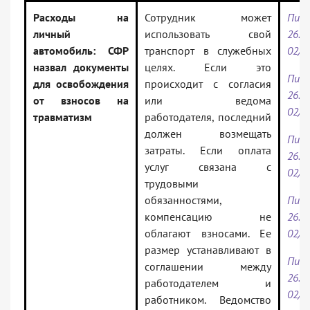
Расходы на
Сотрудник может
Пис
личный
использовать свой
26.0
автомобиль: СФР
транспорт в служебных
02/9
назвал документы
целях. Если это
Пис
для освобождения
происходит с согласия
26.0
от взносов на
или ведома
02/9
травматизм
работодателя, последний
должен возмещать
Пис
затраты. Если оплата
26.0
услуг связана с
02/9
трудовыми
обязанностями,
Пис
компенсацию не
26.0
облагают взносами. Ее
02/9
размер устанавливают в
Пис
соглашении между
26.0
работодателем и
02/9
работником. Ведомство