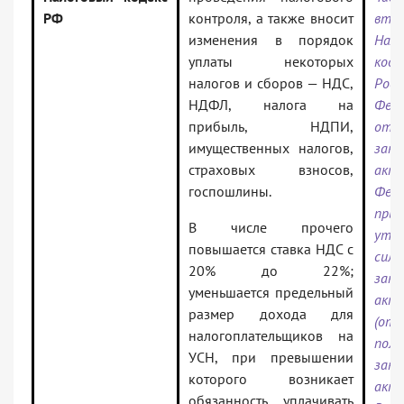
РФ
контроля, а также вносит
вто
изменения в порядок
Нало
уплаты некоторых
коде
налогов и сборов — НДС,
Росс
НДФЛ, налога на
Феде
прибыль, НДПИ,
отд
имущественных налогов,
зако
страховых взносов,
акты
госпошлины.
Фе
приз
В числе прочего
утр
повышается ставка НДС с
силу
20% до 22%;
зако
уменьшается предельный
акт
размер дохода для
(отд
налогоплательщиков на
поло
УСН, при превышении
зако
которого возникает
акто
обязанность уплачивать