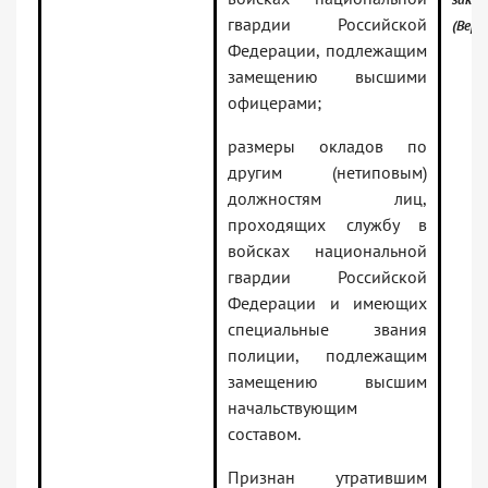
гвардии Российской
(Верс
Федерации, подлежащим
замещению высшими
офицерами;
размеры окладов по
другим (нетиповым)
должностям лиц,
проходящих службу в
войсках национальной
гвардии Российской
Федерации и имеющих
специальные звания
полиции, подлежащим
замещению высшим
начальствующим
составом.
Признан утратившим