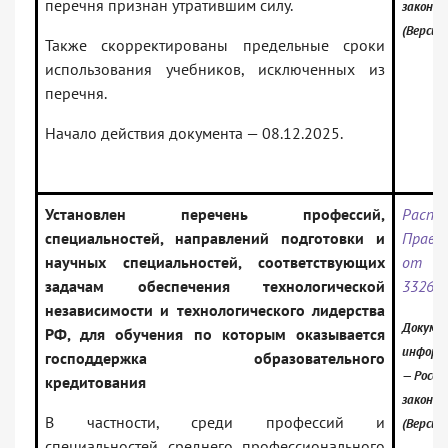
перечня признан утратившим силу.
законо
(Версия
Также скорректированы предельные сроки
использования учебников, исключенных из
перечня.
Начало действия документа — 08.12.2025.
Установлен перечень профессий,
Распо
специальностей, направлений подготовки и
Прави
научных специальностей, соответствующих
от 1
задачам обеспечения технологической
3326-
независимости и технологического лидерства
Докумен
РФ, для обучения по которым оказывается
информ
господдержка образовательного
— Росси
кредитования
законо
В частности, среди профессий и
(Версия
специальностей среднего профессионального