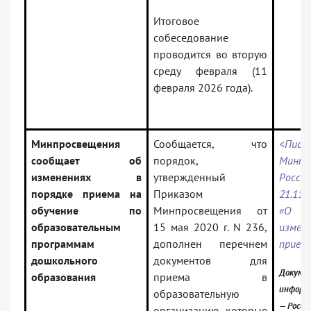
Итоговое
собеседование
проводится во вторую
среду февраля (11
февраля 2026 года).
Минпросвещения
Сообщается, что
<Пись
сообщает об
порядок,
Минпр
изменениях в
утвержденный
Ро
порядке приема на
Приказом
21.11.
обучение по
Минпросвещения от
«О 
образовательным
15 мая 2020 г. N 236,
измене
программам
дополнен перечнем
прием
дошкольного
документов для
Докумен
образования
приема в
информ
образовательную
— Росси
организацию, которые