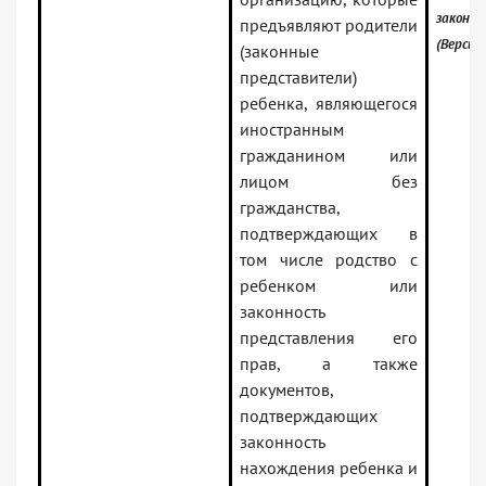
законо
предъявляют родители
(Версия
(законные
представители)
ребенка, являющегося
иностранным
гражданином или
лицом без
гражданства,
подтверждающих в
том числе родство с
ребенком или
законность
представления его
прав, а также
документов,
подтверждающих
законность
нахождения ребенка и