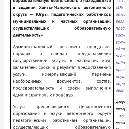
образовательную деятельность и находящихся
19.11
в ведении Ханты-Мансийского автономного
«Об 
округа — Югры, педагогических работников
админ
муниципальных и частных организаций,
регла
осуществляющих образовательную
предо
деятельность»
госуд
услуги
Административный регламент определяет
«Атте
порядок и стандарт предоставления
педаго
государственной услуги, в частности: круг
работ
заявителей, сроки и результат предоставления
органи
услуги, исчерпывающий перечень
осуще
необходимых документов, состав,
образ
последовательность и сроки выполнения
деяте
административных процедур.
Докумен
Услуга предоставляется Департаментом
информ
образования и науки автономного округа
— Хант
педагогическим работникам организаций,
автоном
осуществляющих образовательную