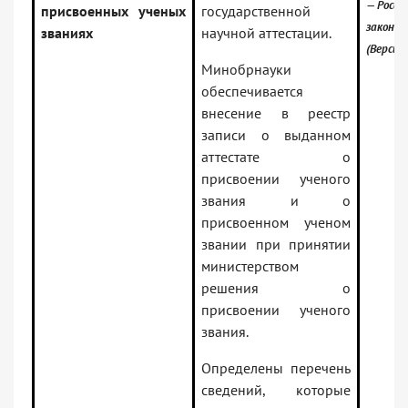
— Росси
присвоенных ученых
государственной
законо
званиях
научной аттестации.
(Версия
Минобрнауки
обеспечивается
внесение в реестр
записи о выданном
аттестате о
присвоении ученого
звания и о
присвоенном ученом
звании при принятии
министерством
решения о
присвоении ученого
звания.
Определены перечень
сведений, которые