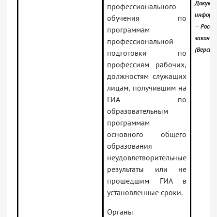
Докумен
профессионального
информ
обучения по
— Росси
программам
законо
профессиональной
(Версия
подготовки по
профессиям рабочих,
должностям служащих
лицам, получившим на
ГИА по
образовательным
программам
основного общего
образования
неудовлетворительные
результаты или не
прошедшим ГИА в
установленные сроки.
Органы