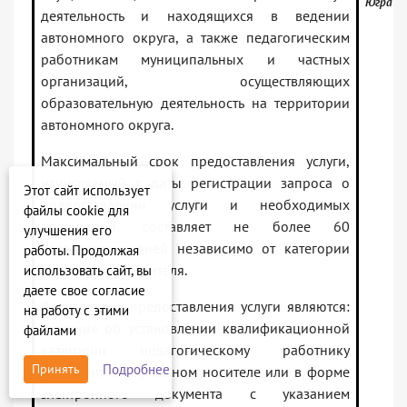
Югра
деятельность и находящихся в ведении
автономного округа, а также педагогическим
работникам муниципальных и частных
организаций, осуществляющих
образовательную деятельность на территории
автономного округа.
Максимальный срок предоставления услуги,
исчисляемый с даты регистрации запроса о
Этот сайт использует
предоставлении услуги и необходимых
файлы cookie для
документов, составляет не более 60
улучшения его
календарных дней независимо от категории
работы. Продолжая
(признаков) заявителя.
использовать сайт, вы
даете свое согласие
Результатами предоставления услуги являются:
на работу с этими
решение об установлении квалификационной
файлами
категории педагогическому работнику
Подробнее
Принять
(документ на бумажном носителе или в форме
электронного документа с указанием