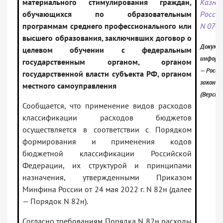
материального стимулирования граждан,
Казна
обучающихся по образовательным
России
программам среднего профессионального или
N 07-0
высшего образования, заключивших договор о
Докумен
целевом обучении с федеральным
информ
государственным органом, органом
— Росси
государственной власти субъекта РФ, органом
законо
местного самоуправления
(Версия
Сообщается, что применение видов расходов
классификации расходов бюджетов
осуществляется в соответствии с Порядком
формирования и применения кодов
бюджетной классификации Российской
Федерации, их структурой и принципами
назначения, утвержденными Приказом
Минфина России от 24 мая 2022 г. N 82н (далее
— Порядок N 82н).
Согласно требованиям Порядка N 82н расходы