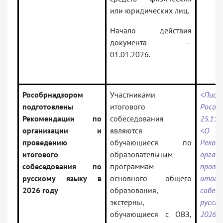
или юридических лиц.
Начало действия
документа —
01.01.2026.
Рособрнадзором
Участниками
<Пись
подготовлены
итогового
Рособ
Рекомендации по
собеседования
25.11.
организации и
являются
<О н
проведению
обучающиеся по
Реко
итогового
образовательным
орга
собеседования по
программам
прове
русскому языку в
основного общего
итого
2026 году
образования,
собес
экстерны,
русск
обучающиеся с ОВЗ,
2026 г