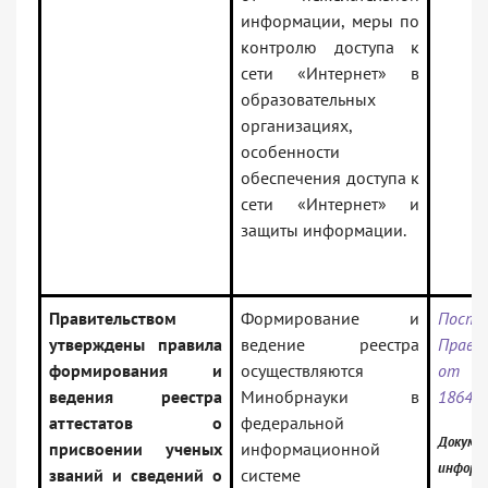
информации, меры по
контролю доступа к
сети «Интернет» в
образовательных
организациях,
особенности
обеспечения доступа к
сети «Интернет» и
защиты информации.
Правительством
Формирование и
Поста
утверждены правила
ведение реестра
Прави
формирования и
осуществляются
от 2
ведения реестра
Минобрнауки в
1864
аттестатов о
федеральной
Докумен
присвоении ученых
информационной
информ
званий и сведений о
системе