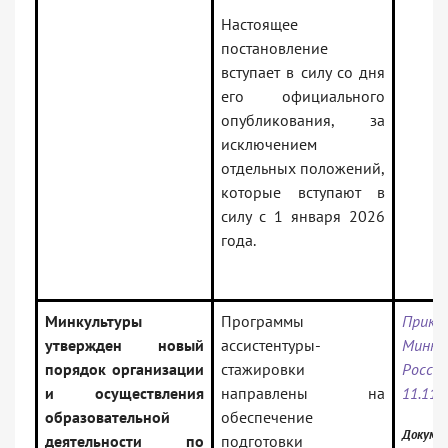
Настоящее
постановление
вступает в силу со дня
его официального
опубликования, за
исключением
отдельных положений,
которые вступают в
силу с 1 января 2026
года.
Минкультуры
Программы
Прика
утвержден новый
ассистентуры-
Минку
порядок организации
стажировки
Ро
и осуществления
направлены на
11.11.
образовательной
обеспечение
Докумен
деятельности по
подготовки