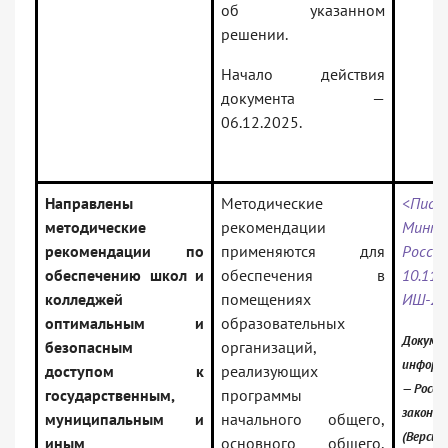
об указанном
решении.
Начало действия
документа —
06.12.2025.
Направлены
Методические
<Пись
методические
рекомендации
Минпр
рекомендации по
применяются для
Ро
обеспечению школ и
обеспечения в
10.
колледжей
помещениях
ИШ-22
оптимальным и
образовательных
Докумен
безопасным
организаций,
информ
доступом к
реализующих
— Росси
государственным,
программы
законо
муниципальным и
начального общего,
(Версия
иным
основного общего,