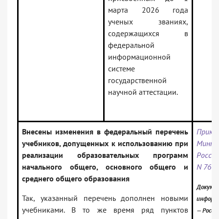
марта 2026 года
ученых званиях,
содержащихся в
федеральной
информационной
системе
государственной
научной аттестации.
Внесены изменения в федеральный перечень
Прика
учебников, допущенных к использованию при
Минпр
реализации образовательных программ
России
начального общего, основного общего и
N 768
среднего общего образования
Докумен
Так, указанный перечень дополнен новыми
информ
учебниками. В то же время ряд пунктов
— Росси