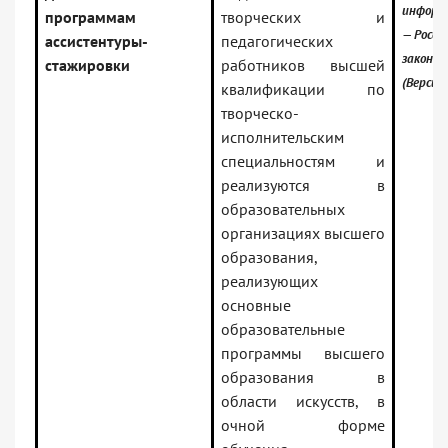
информ
программам
творческих и
— Росси
ассистентуры-
педагогических
законо
стажировки
работников высшей
(Версия
квалификации по
творческо-
исполнительским
специальностям и
реализуются в
образовательных
организациях высшего
образования,
реализующих
основные
образовательные
программы высшего
образования в
области искусств, в
очной форме