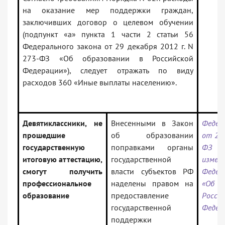
на оказание мер поддержки граждан,
заключивших договор о целевом обучении
(подпункт «а» пункта 1 части 2 статьи 56
Федерального закона от 29 декабря 2012 г. N
273-ФЗ «Об образовании в Российской
Федерации»), следует отражать по виду
расходов 360 «Иные выплаты населению».
Девятиклассники, не
Внесенными в Закон
Федер
прошедшие
об образовании
от 28.
государственную
поправками органы
ФЗ «
итоговую аттестацию,
государственной
изм
смогут получить
власти субъектов РФ
Федер
профессиональное
наделены правом на
«Об о
образование
предоставление
Росси
государственной
Федер
поддержки