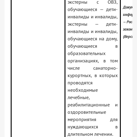
экстерны с ОВЗ,
Докумен
обучающиеся — дети-
информ
инвалиды и инвалиды,
— Росси
экстерны — дети-
законо
инвалиды и инвалиды,
(Версия
обучающиеся на дому,
обучающиеся в
образовательных
организациях, в том
числе санаторно-
курортных, в которых
проводятся
необходимые
лечебные,
реабилитационные и
оздоровительные
мероприятия для
нуждающихся в
длительном лечении.