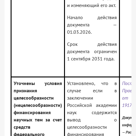
и изменяющий его акт.
Начало действия
документа —
01.03.2026.
Срок действия
документа ограничен
1 сентября 2031 года.
Уточнены условия
Установлено, что в
Поста
признания
случае если в
Прави
целесообразности
заключении
от 2
(нецелесообразности)
Российской академии
1917
финансирования
наук содержится
Докумен
научных тем за счет
вывод о
информ
средств
целесообразности
— Росси
федерального
финансирования