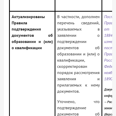
Актуализированы
В частности, дополнен
Поста
Правила
перечень сведений,
Прави
подтверждения
указываемых в
от 2
документов об
заявлении о
1884 
образовании и (или)
подтверждении
изм
о квалификации
документов об
поста
образовании и (или) о
Прави
квалификации,
Росси
скорректирован
Феде
порядок рассмотрения
ноябр
заявления и
1890»
прилагаемых к нему
Докумен
документов.
информ
Уточнено, что
— Росси
подтверждение
законо
документов об
(Версия