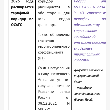
2025 года
коридор
России от
расширяется
расширяется в
09.10.2025 N 7204-
тарифный
обе стороны для
У «О страховых
коридор по
всех видов
тарифах по
ОСАГО
транспорта.
обязательному
страхованию
Также обновлены
гражданской
значения
ответственности
территориального
владельцев
коэффициента
транспортных
(КТ).
средств»
Со дня вступления
Документ включен в
в силу настоящего
информационный
Указания утратит
банк:
силу аналогичное
— Российское
Указание Банка
законодательство
России от
(Версия Проф)
08.12.2021 N
6007-У.