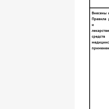
Внесены 
Правила 
и экс
лекарств
сред
медицинс
примене