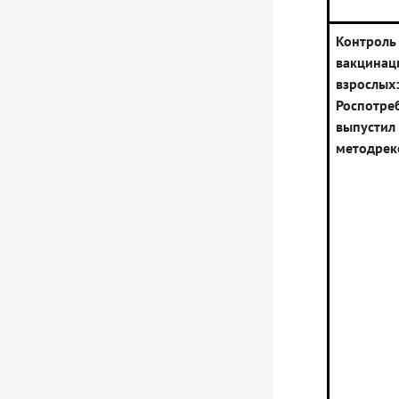
Конт
вакцинац
взрослых:
Роспотре
выпустил
методрек