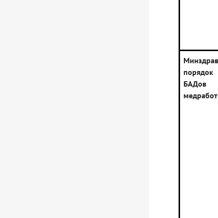
Минздра
порядок 
БАДов
медработ