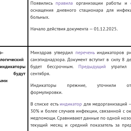
Появились
правила
организации работы и
оснащения дневного стационара для инфек
больных.
Начало действия документа — 01.12.2025.
о-
Минздрав утвердил
перечень
индикаторов ри
логический
санэпиднадзора. Документ вступит в силу 8 д
индикаторы
будет бессрочным.
Предыдущий
утратил 
а будут
сентября.
ыми
Индикаторы прежние, уточнили отд
формулировки.
В списке есть
индикатор
для медорганизаций –
30% и более случаев инфекции, связанной с о
медпомощи. Сравнивают данные по одной нозо
текущий месяц и средний показатель за пр