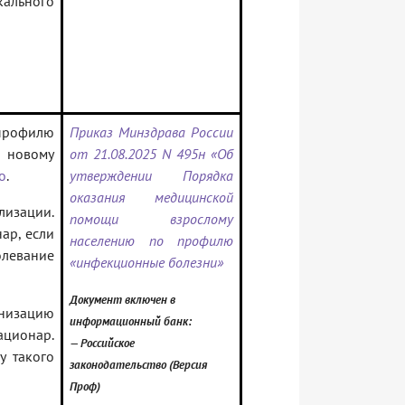
ального
профилю
Приказ Минздрава России
о новому
от 21.08.2025 N 495н «Об
о
.
утверждении Порядка
оказания медицинской
лизации.
помощи взрослому
ар, если
населению по профилю
олевание
«инфекционные болезни»
Документ включен в
анизацию
информационный банк:
ционар.
— Российское
у такого
законодательство (Версия
Проф)