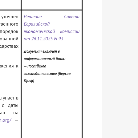
 уточнен
Решение Совета
венного
Евразийской
 порядок
экономической комиссии
ованной
от 26.11.2025 N 93
дарствах
Документ включен в
информационный банк:
ожения к
— Российское
законодательство (Версия
Проф)
тупает в
 с даты
ован на
n.org/
—