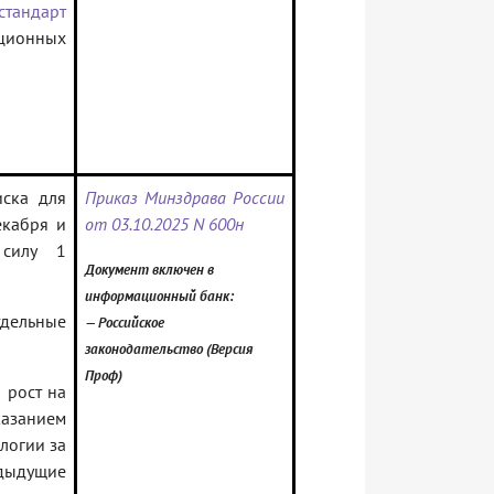
стандарт
ционных
ска для
Приказ Минздрава России
екабря и
от 03.10.2025 N 600н
силу 1
Документ включен в
информационный банк:
ельные
— Российское
законодательство (Версия
Проф)
 рост на
казанием
логии за
едыдущие