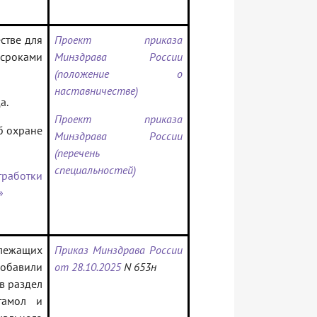
стве для
Проект приказа
сроками
Минздрава России
(положение о
наставничестве)
а.
Проект приказа
б охране
Минздрава России
(перечень
специальностей)
тработки
»
лежащих
Приказ Минздрава России
добавили
от 28.10.2025
N 653н
в раздел
тамол и