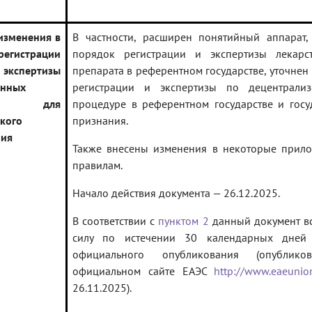
изменения в
В частности, расширен понятийный аппарат,
регистрации
порядок регистрации и экспертизы лекарст
пертизы
препарата в референтном государстве, уточнен
енных
регистрации и экспертизы по децентрализ
ств для
процедуре в референтном государстве и госу
кого
признания.
ния
Также внесены изменения в некоторые прил
правилам.
Начало действия документа — 26.12.2025.
В соответствии с
пунктом 2
данный документ вс
силу по истечении 30 календарных дней
официального опубликования (опублик
официальном сайте ЕАЭС
http://www.eaeunio
26.11.2025).