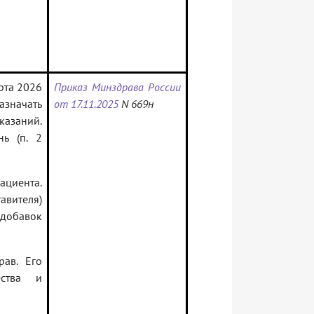
рта 2026
Приказ Минздрава России
азначать
от 17.11.2025
N 669н
азаний.
ь (п. 2
ациента.
авителя)
 добавок
ав. Его
ества и