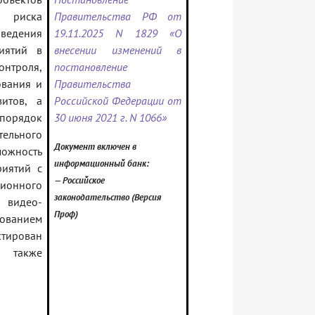
м риска
Правительства РФ от
оведения
19.11.2025 N 1829 «О
иятий в
внесении изменений в
нтроля,
постановление
ования и
Правительства
итов, а
Российской Федерации от
 порядок
30 июня 2021 г. N 1066»
ельного
Документ включен в
можность
информационный банк:
риятий с
— Российское
онного
законодательство (Версия
 видео-
Проф)
ованием
ктирован
 также