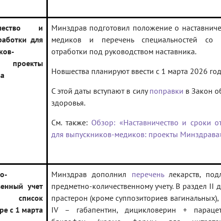
ичество и
Минздрав подготовил положение о наставниче
работки для
медиков и перечень специальностей со 
ков-
отработки под руководством наставника.
: проекты
Новшества планируют ввести с 1 марта 2026 год
ва
С этой даты вступают в силу
поправки
в Закон о
здоровья.
См. также:
Обзор: «Наставничество и сроки о
для выпускников-медиков: проекты Минздрава
о-
Минздрав дополнил
перечень
лекарств, под
венный учет
предметно-количественному учету. В раздел II 
в: список
прастерон (кроме суппозиториев вагинальных), 
ре с 1 марта
IV – габапентин, дицикловерин + параце