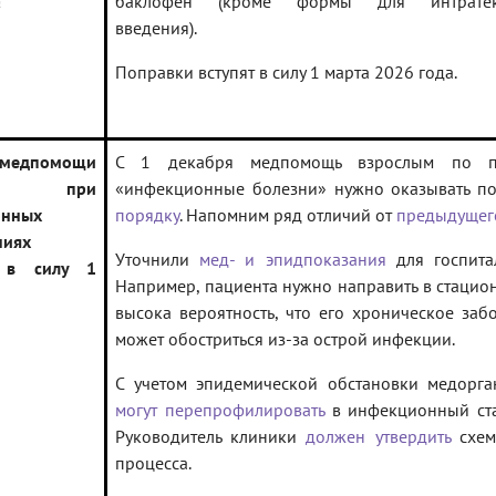
а
баклофен (кроме формы для интратек
введения).
Поправки вступят в силу 1 марта 2026 года.
 медпомощи
С 1 декабря медпомощь взрослым по 
лым при
«инфекционные болезни» нужно оказывать п
онных
порядку
. Напомним ряд отличий от
предыдущег
ниях
Уточнили
мед- и эпидпоказания
для госпита
т в силу 1
Например, пациента нужно направить в стацион
высока вероятность, что его хроническое заб
может обостриться из-за острой инфекции.
С учетом эпидемической обстановки медорг
могут перепрофилировать
в инфекционный ста
Руководитель клиники
должен утвердить
схем
процесса.