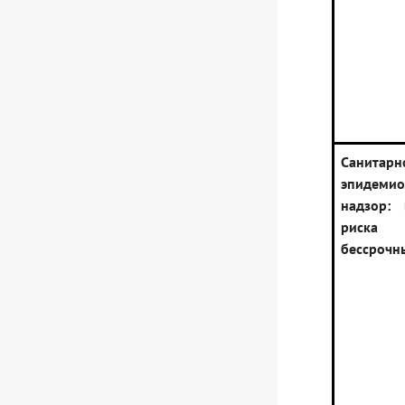
Санитарн
эпидемио
надзор: 
риск
бессрочн