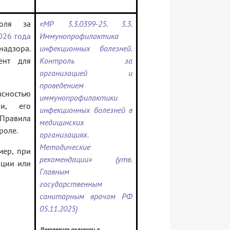
оля за
«МР 3.3.0399-25. 3.3.
026 года
Иммунопрофилактика
адзора.
инфекционных болезней.
ент для
Контроль за
организацией и
проведением
асностью
иммунопрофилактики
и, его
инфекционных болезней в
 Правила
медицинских
роле.
организациях.
Методические
мер, при
рекомендации» (утв.
ации или
Главным
государственным
санитарным врачом РФ
05.11.2025)
Документ включен в