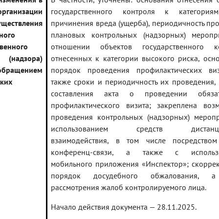
организации
государственного контроля к категория
ествления
причинения вреда (ущерба), периодичность пр
ного
плановых контрольных (надзорных) меропр
твенного
отношении объектов государственного ко
 (надзора)
отнесенных к категории высокого риска, осн
ращением
порядок проведения профилактических виз
ких
также сроки и периодичность их проведения,
составления акта о проведении обязат
профилактического визита; закреплена воз
проведения контрольных (надзорных) мероп
использованием средств дистанци
взаимодействия, в том числе посредством
конференц-связи, а также с использ
мобильного приложения «Инспектор»; скорре
порядок досудебного обжалования, а
рассмотрения жалоб контролируемого лица.
Начало действия документа — 28.11.2025.