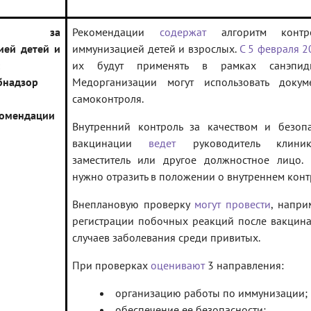
роль за
Рекомендации
содержат
алгоритм контр
ией детей и
иммунизацией детей и взрослых.
С 5 февраля 2
их будут применять в рамках санэпидн
бнадзор
Медорганизации могут использовать докум
самоконтроля.
омендации
Внутренний контроль за качеством и безоп
вакцинации
ведет
руководитель клиник
заместитель или другое должностное лицо.
нужно отразить в положении о внутреннем конт
Внеплановую проверку
могут провести
, напри
регистрации побочных реакций после вакцин
случаев заболевания среди привитых.
При проверках
оценивают
3 направления:
организацию работы по иммунизации;
обеспечение ее безопасности;