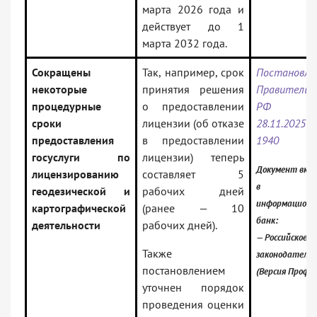
марта 2026 года и
действует до 1
марта 2032 года.
Сокращены
Так, например, срок
Постановле
некоторые
принятия решения
Правительс
процедурные
о предоставлении
РФ 
сроки
лицензии (об отказе
28.11.202
предоставления
в предоставлении
1940
госуслуги по
лицензии) теперь
Документ вкл
лицензированию
составляет 5
в
геодезической и
рабочих дней
информацион
картографической
(ранее — 10
банк:
деятельности
рабочих дней).
— Российское
Также
законодатель
постановлением
(Версия Проф)
уточнен порядок
проведения оценки