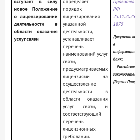
вступает в силу
определяет
Правительс
новое Положение
порядок
РФ 
о лицензировании
лицензирования
25.11.202
деятельности в
указанной
1875
области оказания
деятельности,
Документ вкл
услуг связи
устанавливает
в
перечень
информацион
наименований услуг
банк:
связи,
— Российское
предусматриваемых
законодатель
лицензиями на
(Версия Проф)
осуществление
деятельности в
области оказания
услуг связи, и
соответствующий
перечень
лицензионных
требований.