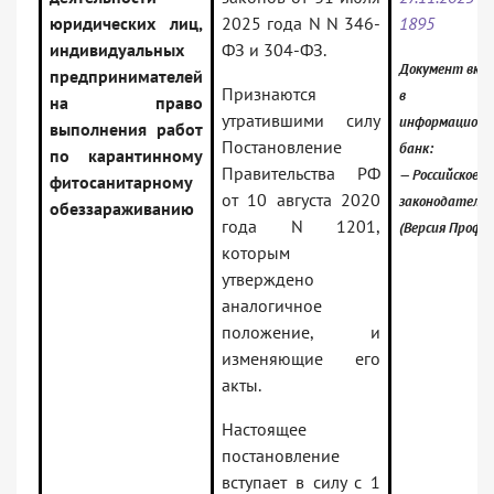
юридических лиц,
2025 года N N 346-
1895
индивидуальных
ФЗ и 304-ФЗ.
Документ вкл
предпринимателей
Признаются
в
на право
утратившими силу
информацион
выполнения работ
Постановление
банк:
по карантинному
Правительства РФ
— Российское
фитосанитарному
от 10 августа 2020
законодатель
обеззараживанию
года N 1201,
(Версия Проф)
которым
утверждено
аналогичное
положение, и
изменяющие его
акты.
Настоящее
постановление
вступает в силу с 1