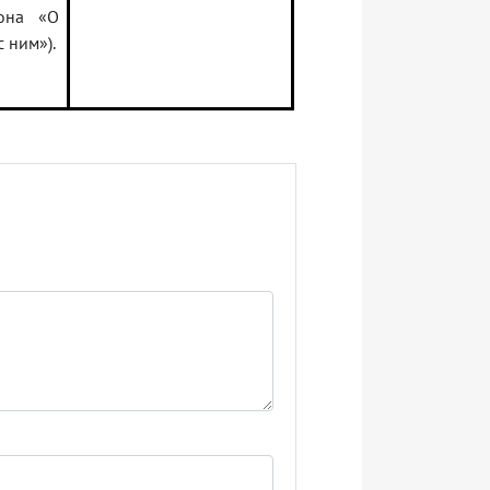
кона «О
 ним»).