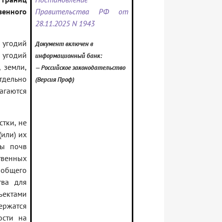
венного
Правительства РФ от
28.11.2025 N 1943
 угодий
Документ включен в
 угодий
информационный банк:
 земли,
— Российское законодательство
тдельно
(Версия Проф)
агаются
тки, не
(или) их
пы почв
твенных
 общего
тва для
ектами
ержатся
ости на