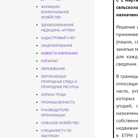
сельскох
ЖИЛИЩНО-
КОММУНАЛЬНОЕ
назначен
ХОЗЯЙСТВО
ЗДРАВООХРАНЕНИЕ.
Решение 
МЕДИЦИНА. АПТЕКИ
принимае
КАДАСТРОВЫЙ УЧЕТ
(пашня, с
ЛИЦЕНЗИРОВАНИЕ
занятые м
НОВОСТИ КОМПАНИИ
для кажд
НОТАРИАТ
сведения 
ОБРАЗОВАНИЕ
В границы
ОКРУЖАЮЩАЯ
ПРИРОДНАЯ СРЕДА И
относящие
ПРИРОДНЫЕ РЕСУРСЫ
части, у
ОХРАНА ТРУДА
которых 
ПРОМЫШЛЕННОСТЬ
угодий; 
РУКОВОДИТЕЛЮ
назначен
ОРГАНИЗАЦИИ
собстве
СЕЛЬСКОЕ ХОЗЯЙСТВО
недвижим
СПЕЦИАЛИСТУ ПО
в ЕГРН (
ЗАКУПКАМ