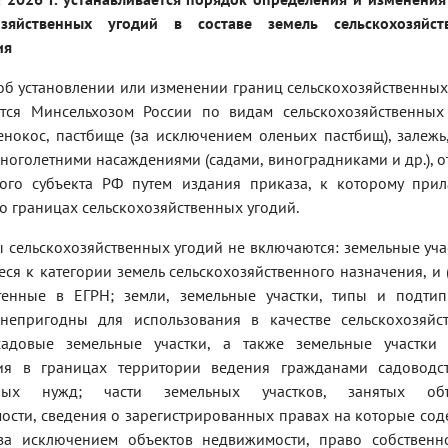
озяйственных угодий в составе земель сельскохозяйст
ия
об установлении или изменении границ сельскохозяйственных
тся Минсельхозом России по видам сельскохозяйственных
енокос, пастбище (за исключением оленьих пастбищ), залежь,
ноголетними насаждениями (садами, виноградниками и др.), о
ого субъекта РФ путем издания приказа, к которому прил
о границах сельскохозяйственных угодий.
 сельскохозяйственных угодий не включаются: земельные учас
ся к категории земель сельскохозяйственного назначения, и 
чтенные в ЕГРН; земли, земельные участки, типы и подти
непригодны для использования в качестве сельскохозяйс
садовые земельные участки, а также земельные участки
ия в границах территории ведения гражданами садоводс
нных нужд; части земельных участков, занятых объ
ости, сведения о зарегистрированных правах на которые сод
за исключением объектов недвижимости, право собственн