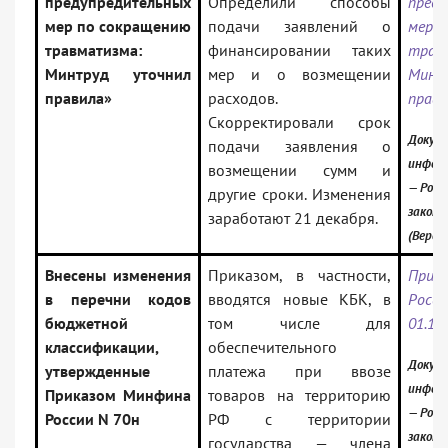
предупредительных
Определили способы
пред
мер по сокращению
подачи заявлений о
мер п
травматизма:
финансировании таких
трав
Минтруд уточнил
мер и о возмещении
Минт
правила»
расходов.
прави
Скорректировали срок
Докуме
подачи заявления о
инфор
возмещении сумм и
— Росс
другие сроки. Изменения
закон
заработают 21 декабря.
(Верси
Внесены изменения
Приказом, в частности,
Прик
в перечни кодов
вводятся новые КБК, в
Росси
бюджетной
том числе для
01.12
классификации,
обеспечительного
Докуме
утвержденные
платежа при ввозе
инфор
Приказом Минфина
товаров на территорию
— Росс
России N 70н
РФ с территории
закон
государства — члена