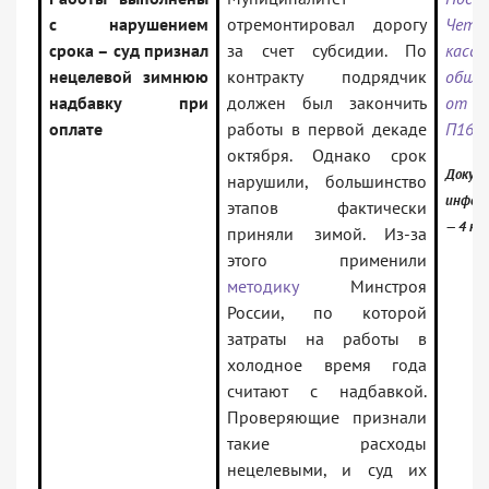
с нарушением
отремонтировал дорогу
Четв
срока – суд признал
за счет субсидии. По
касса
нецелевой зимнюю
контракту подрядчик
обще
надбавку при
должен был закончить
от 2
оплате
работы в первой декаде
П16-5
октября. Однако срок
Докуме
нарушили, большинство
инфор
этапов фактически
— 4 ка
приняли зимой. Из-за
этого применили
методику
Минстроя
России, по которой
затраты на работы в
холодное время года
считают с надбавкой.
Проверяющие признали
такие расходы
нецелевыми, и суд их