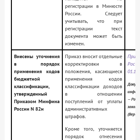
регистрации в Минюсте
России. Следует
учитывать, что при
регистрации текст
документа может быть
изменен.
Внесены уточнения
Приказ вносит отдельные
Прик
в порядок
корректировки в
Росси
применения кодов
положения, касающиеся
01.12
бюджетной
применения кодов
Докуме
классификации,
классификации доходов
инфор
утвержденный
в отношении
— Росс
Приказом Минфина
поступлений от уплаты
закон
России N 82н
административных
(Верси
штрафов.
Кроме того, уточняется
порядок отнесения