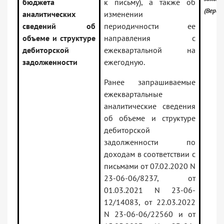
бюджета
к письму), а также об
(Верси
аналитических
изменении
сведений об
периодичности ее
объеме и структуре
направления с
дебиторской
ежеквартальной на
задолженности
ежегодную.
Ранее запрашиваемые
ежеквартальные
аналитические сведения
об объеме и структуре
дебиторской
задолженности по
доходам в соответствии с
письмами от 07.02.2020 N
23-06-06/8237, от
01.03.2021 N 23-06-
12/14083, от 22.03.2022
N 23-06-06/22560 и от