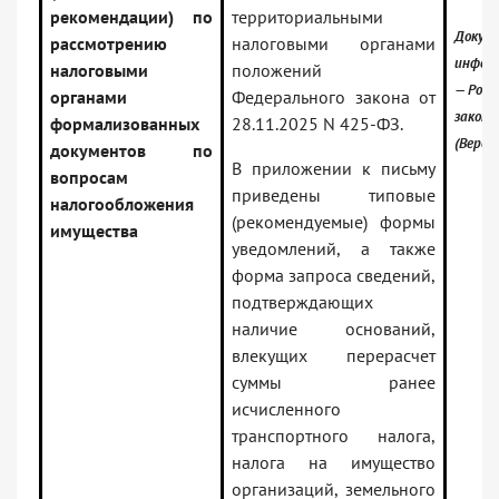
рекомендации) по
территориальными
Докуме
рассмотрению
налоговыми органами
инфор
налоговыми
положений
— Росс
органами
Федерального закона от
закон
формализованных
28.11.2025 N 425-ФЗ.
(Верси
документов по
В приложении к письму
вопросам
приведены типовые
налогообложения
(рекомендуемые) формы
имущества
уведомлений, а также
форма запроса сведений,
подтверждающих
наличие оснований,
влекущих перерасчет
суммы ранее
исчисленного
транспортного налога,
налога на имущество
организаций, земельного