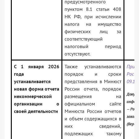
предусмотренного
пунктом 8.1 статьи 408
НК РФ, при исчислении
налога на имущество
физических лиц за
соответствующий
налоговый период
отсутствуют.
С 1 января 2026
Также устанавливаются
Прик
года
порядок и сроки
Росси
устанавливается
представления в Минюст
09.12
новая форма отчета
России отчета, порядок
Докуме
некоммерческой
размещения на
инфор
организации о
официальном сайте
— Росс
своей деятельности
Минюста России отчетов
закон
и объем содержащихся в
(Верси
них сведений,
подлежащих такому