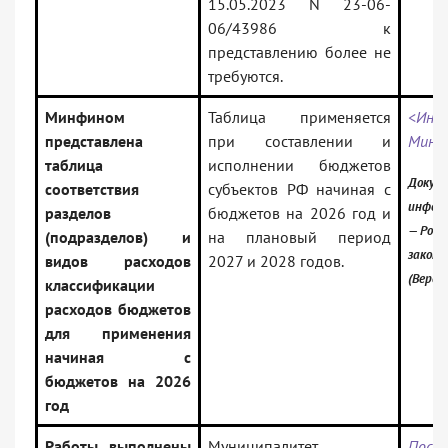
15.05.2023 N 23-06-
06/43986 к
представлению более не
требуются.
Минфином
Таблица применяется
<Инф
представлена
при составлении и
Минф
таблица
исполнении бюджетов
Докуме
соответствия
субъектов РФ начиная с
инфор
разделов
бюджетов на 2026 год и
— Росс
(подразделов) и
на плановый период
закон
видов расходов
2027 и 2028 годов.
(Верси
классификации
расходов бюджетов
для применения
начиная с
бюджетов на 2026
год
Работы выполнены
Муниципалитет
Пост