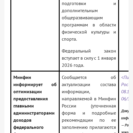
подготовки и
дополнительным
общеразвивающим
программам в области
физической культуры и
спорта.
Федеральный закон
вступает в силу с 1 января
2026 года.
Минфин
Сообщается об
<Пис
информирует об
актуализации состава
Ро
оптимизации
информации,
08.12
предоставления
направляемой в Минфин
06/1
главными
России (уточненная
Докуме
администраторами
форма и подробные
инфор
доходов
рекомендации по ее
— Росс
федерального
заполнению прилагаются
закон