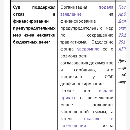
Суд поддержал
Организация
подала
Пост
отказ в
заявление
на
Арби
финансировании
финансирование
Даль
предупредительных
предупредительных мер
ок
мер из-за нехватки
по сокращению
25.1
бюджетных денег
травматизма. Отделение
2918/
фонда
уведомило
ее о
А59-1
возможности
Докуме
согласования документов
инфор
и сообщило, что
— АС Д
запросило у СФР
округа
допфинансирование.
Позже оно
издало
приказ
о возмещении
менее половины
запрошенной суммы, а
затем
отказало в
возмещении
из-за