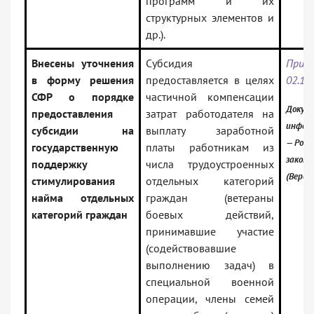
программ и их
структурных элементов и
др.).
Внесены уточнения
Субсидия
При
в форму решения
предоставляется в целях
02.12
СФР о порядке
частичной компенсации
Докуме
предоставления
затрат работодателя на
инфор
субсидии на
выплату заработной
— Росс
государственную
платы работникам из
закон
поддержку
числа трудоустроенных
(Верси
стимулирования
отдельных категорий
найма отдельных
граждан (ветераны
категорий граждан
боевых действий,
принимавшие участие
(содействовавшие
выполнению задач) в
специальной военной
операции, члены семей