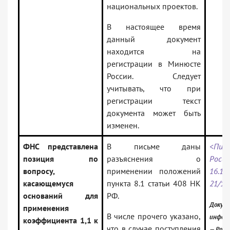
национальных проектов.
В настоящее время
данный документ
находится на
регистрации в Минюсте
России. Следует
учитывать, что при
регистрации текст
документа может быть
изменен.
ФНС представлена
В письме даны
<Пис
позиция по
разъяснения о
Росси
вопросу,
применении положений
16.12
касающемуся
пункта 8.1 статьи 408 НК
21/1
оснований для
РФ.
Докуме
применения
В числе прочего указано,
инфор
коэффициента 1,1 к
что в случае поступления
— Росс