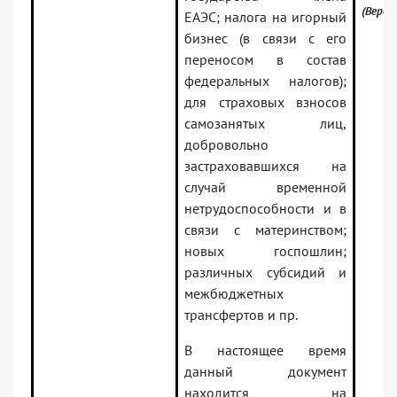
(Верси
ЕАЭС; налога на игорный
бизнес (в связи с его
переносом в состав
федеральных налогов);
для страховых взносов
самозанятых лиц,
добровольно
застраховавшихся на
случай временной
нетрудоспособности и в
связи с материнством;
новых госпошлин;
различных субсидий и
межбюджетных
трансфертов и пр.
В настоящее время
данный документ
находится на