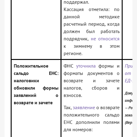
поддержал.
Кассация отметила: по
данной методике
расчетный период, когда
должен был работать
подрядчик,
не относится
к зимнему в этом
регионе.
Положительное
ФНС
уточнила
формы и
Прик
сальдо ЕНС:
форматы документов о
от 0
налоговики
возврате и зачете
ЕД-7
обновили формы
налогов, сборов и
Докуме
заявлений о
взносов.
инфор
возврате и зачете
Так,
заявление
о возврате
— Росс
положительного сальдо
закон
ЕНС дополнили полями
(Верси
для номеров: