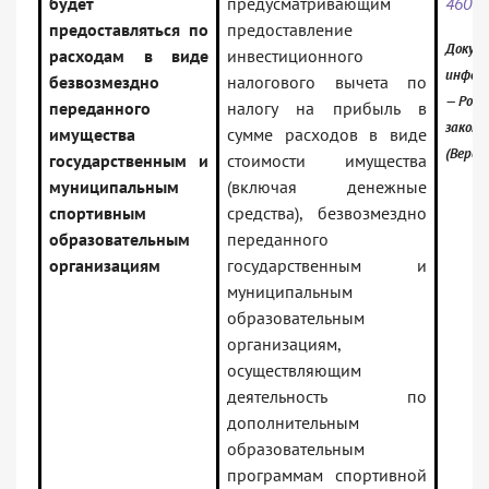
будет
предусматривающим
460-
предоставляться по
предоставление
Докуме
расходам в виде
инвестиционного
инфор
безвозмездно
налогового вычета по
— Росс
переданного
налогу на прибыль в
закон
имущества
сумме расходов в виде
(Верси
государственным и
стоимости имущества
муниципальным
(включая денежные
спортивным
средства), безвозмездно
образовательным
переданного
организациям
государственным и
муниципальным
образовательным
организациям,
осуществляющим
деятельность по
дополнительным
образовательным
программам спортивной