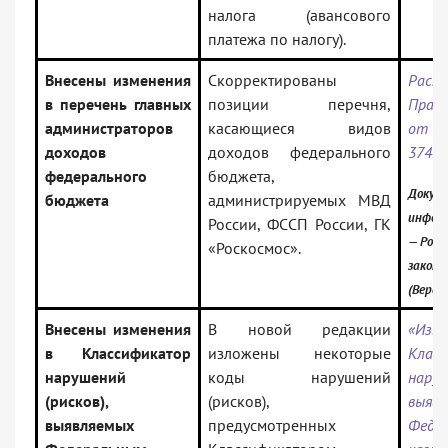
налога (авансового
платежа по налогу).
Внесены изменения
Скорректированы
Распо
в перечень главных
позиции перечня,
Прав
администраторов
касающиеся видов
от 1
доходов
доходов федерального
3740
федерального
бюджета,
Докуме
бюджета
администрируемых МВД
инфор
России, ФССП России, ГК
— Росс
«Роскосмос».
закон
(Верси
Внесены изменения
В новой редакции
«Из
в Классификатор
изложены некоторые
Клас
нарушений
коды нарушений
наруш
(рисков),
(рисков),
выяв
выявляемых
предусмотренных
Феде