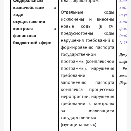
Федеральным
Классификатором.
казн
казначейством в
ходе
Отдельные коды
ходе
осущ
исключены и внесены
осуществления
ко
новые коды (в т.ч.
контроля в
финан
предусмотрены коды
финансово-
бюдж
нарушения требований к
бюджетной сфере
N 19
формированию паспорта
государственной
Докуме
программы (комплексной
инфор
программы), нарушения
— Росс
требований к
закон
заполнению паспорта
(Верси
комплекса процессных
мероприятий, нарушения
требований к контролю
за реализацией
государственных
(муниципальных)