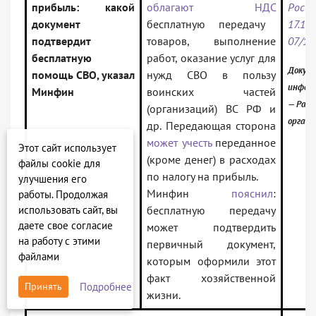
прибыль: какой
облагают НДС
Ро
документ
бесплатную передачу
17.10
подтвердит
товаров, выполнение
07/10
бесплатную
работ, оказание услуг для
Докуме
помощь СВО, указал
нужд СВО в пользу
инфор
Минфин
воинских частей
— Разъ
(организаций) ВС РФ и
органо
др. Передающая сторона
может учесть
переданное
Этот сайт использует
(кроме денег) в расходах
файлы cookie для
по налогу на прибыль.
улучшения его
Минфин
пояснил
:
работы. Продолжая
использовать сайт, вы
бесплатную передачу
даете свое согласие
может подтвердить
на работу с этими
первичный документ,
файлами
которым оформили этот
факт хозяйственной
Подробнее
Принять
жизни.