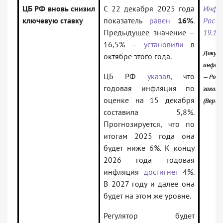
ЦБ РФ вновь снизил
С 22 декабря 2025 года
Инфо
ключевую ставку
показатель
равен
16%
.
Росси
Предыдущее значение –
19.12
16,5% –
установили
в
Докуме
октябре этого года.
инфор
ЦБ РФ
указал
, что
— Росс
годовая инфляция по
закон
оценке на 15 декабря
(Верси
составила 5,8%.
Прогнозируется, что по
итогам 2025 года она
будет ниже 6%. К концу
2026 года годовая
инфляция
достигнет
4%.
В 2027 году и далее она
будет на этом же уровне.
Регулятор будет