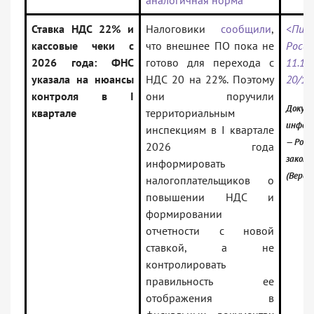
аналогичная норма
Ставка НДС 22% и
Налоговики
сообщили
,
<Пи
кассовые чеки с
что внешнее ПО пока не
Ро
2026 года: ФНС
готово для перехода с
11.12
указала на нюансы
НДС 20 на 22%. Поэтому
20/1
контроля в I
они поручили
Докуме
квартале
территориальным
инфор
инспекциям в I квартале
— Росс
2026 года
закон
информировать
(Верси
налогоплательщиков о
повышении НДС и
формировании
отчетности с новой
ставкой, а не
контролировать
правильность ее
отображения в