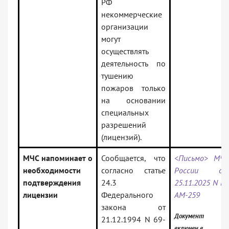
РФ
некоммерческие
организации
могут
осуществлять
деятельность по
тушению
пожаров только
на основании
специальных
разрешений
(лицензий).
МЧС напоминает о
Сообщается, что
<Письмо> МЧС
необходимости
согласно статье
России от
подтверждения
24.3
25.11.2025 N М-
лицензии
Федерального
АМ-259
закона от
Документ
21.12.1994 N 69-
включен в