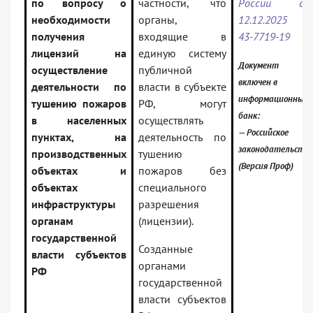
по вопросу о
частности, что
России от
необходимости
органы,
12.12.2025 N
получения
входящие в
43-7719-19
лицензий на
единую систему
Документ
осуществление
публичной
включен в
деятельности по
власти в субъекте
информационный
тушению пожаров
РФ, могут
банк:
в населенных
осуществлять
— Российское
пунктах, на
деятельность по
законодательство
производственных
тушению
(Версия Проф)
объектах и
пожаров без
объектах
специального
инфраструктуры
разрешения
органам
(лицензии).
государственной
Созданные
власти субъектов
органами
РФ
государственной
власти субъектов