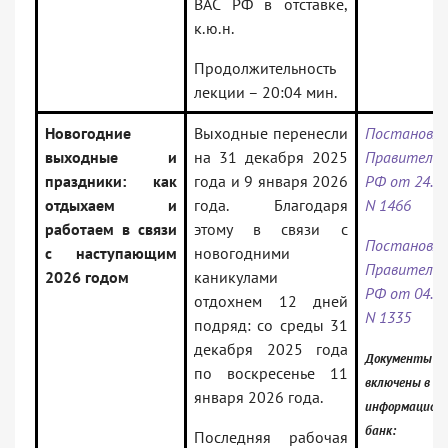
ВАС РФ в отставке,
к.ю.н.
Продолжительность
лекции – 20:04 мин.
Новогодние
Выходные перенесли
Постановле
выходные и
на 31 декабря 2025
Правитель
праздники: как
года и 9 января 2026
РФ от 24.09
отдыхаем и
года. Благодаря
N 1466
работаем в связи
этому в связи с
Постановле
с наступающим
новогодними
Правитель
2026 годом
каникулами
РФ от 04.10
отдохнем 12 дней
N 1335
подряд: со среды 31
декабря 2025 года
Документы
по воскресенье 11
включены в
января 2026 года.
информацион
банк:
Последняя рабочая