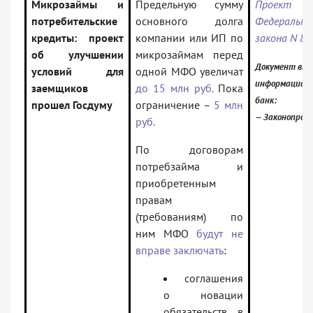
Микрозаймы и
Предельную сумму
Проект
потребительские
основного долга
Федерально
кредиты: проект
компании или ИП по
закона N 88
об улучшении
микрозаймам перед
Документ вкл
условий для
одной МФО увеличат
информацион
заемщиков
до 15 млн руб.
Пока
банк:
прошел Госдуму
ограничение –
5 млн
— Законопрое
руб.
По договорам
потребзайма и
приобретенным
правам
(требованиям) по
ним МФО
будут не
вправе заключать
:
соглашения
о новации
обязательств в