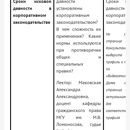
Сроки исковой
давности
Сроки ис
давности в
установлены
давнос
корпоративном
корпоративным
корпорати
законодательстве
законодательством?
законодате
В чем сложность их
На стар
применения? Какие
странице с
нормы используются
Консультант
при противоречии
выберите
общих и
профиль и пе
специальных
по сс
правил?
«Видеосеминар
Лектор: Маковская
Далее отк
Александра
страница с 
Александровна,
актуальными
доцент кафедры
для
гражданского права
соответству
МГУ им. М.В.
профиля
Ломоносова, судья