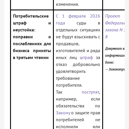
изменения.
Потребительские
С 1 февраля 2026
Проект
штраф и
года
суды в
Федерально
неустойка:
отдельных ситуациях
закона N 10
поправки о
не будут взыскивать с
8
послаблениях для
продавцов,
Документ вкл
бизнеса приняты
изготовителей и ряда
информацион
в третьем чтении
иных лиц
штраф
за
банк:
отказ добровольно
— Законопрое
удовлетворить
требование
потребителя.
Так
поступят
,
например, если
обязательства по
Закону
о защите прав
потребителей не
исполнили или