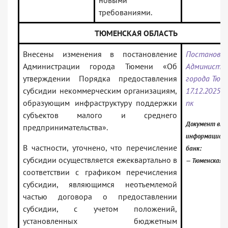
новыми
требованиями.
ТЮМЕНСКАЯ ОБЛАСТЬ
Внесены изменения в постановление
Постановле
Администрации города Тюмени «Об
Администр
утверждении Порядка предоставления
города Тюм
субсидии некоммерческим организациям,
17.12.2025 N
образующим инфраструктуру поддержки
пк
субъектов малого и среднего
Документ вкл
предпринимательства».
информацион
В частности, уточнено, что перечисление
банк:
субсидии осуществляется ежеквартально в
— Тюменская 
соответствии с графиком перечисления
субсидии, являющимся неотъемлемой
частью договора о предоставлении
субсидии, с учетом положений,
установленных бюджетным