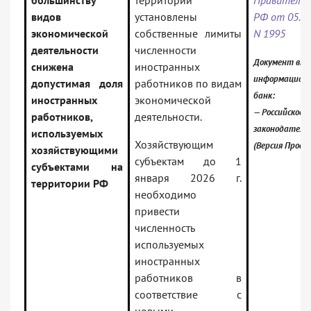
большинству
территорий
Правитель
видов
установлены
РФ от 05.12
экономической
собственные лимиты
N 1995
деятельности
численности
Документ вкл
снижена
иностранных
информацион
допустимая доля
работников по видам
банк:
иностранных
экономической
— Российское
работников,
деятельности.
законодатель
используемых
Хозяйствующим
(Версия Проф)
хозяйствующими
субъектам до 1
субъектами на
января 2026 г.
территории РФ
необходимо
привести
численность
используемых
иностранных
работников в
соответствие с