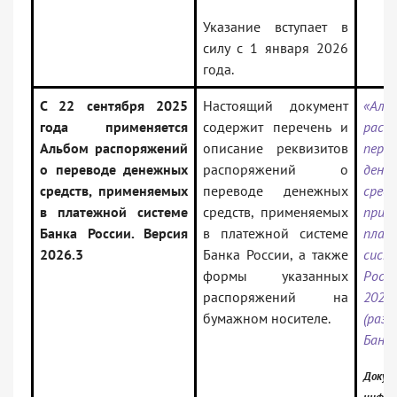
Указание вступает в
силу с 1 января 2026
года.
С 22 сентября 2025
Настоящий документ
«Аль
года применяется
содержит перечень и
расп
Альбом распоряжений
описание реквизитов
перев
о переводе денежных
распоряжений о
дене
средств, применяемых
переводе денежных
средс
в платежной системе
средств, применяемых
прим
Банка России. Версия
в платежной системе
плат
2026.3
Банка России, а также
сист
формы указанных
Росс
распоряжений на
2026.
бумажном носителе.
(раз
Банк
Докум