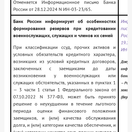
Отменяется Информационное письмо Банка
России от 28.12.2024 N ИН-03-23/65.
Банк России информирует об особенностях
Инфо
формирования резервов при кредитовании
пис
военнослужащих, служащих и членов их семей
Ро
19.
При классификации ссуд, прочих активов и
ИН-0
условных обязательств кредитного характера,
возникших из условий кредитных договоров,
Докум
заключенных с заемщиками до даты
инфор
возникновения у военнослужащих или
банк:
служащих обстоятельств, указанных в пунктах 1
— Росс
— 3 части 1 статьи 1 Федерального закона от
закон
07.10.2022 N 377-ФЗ, может быть принято
(Верси
решение о неухудшении в течение льготного
периода оценки финансового положения
заемщиков, и (или) качества обслуживания
долга, и (или) категории качества обеспечения, и