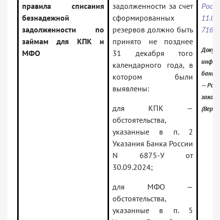
правила списания
задолженности за счет
Ро
безнадежной
сформированных
11.
задолженности по
резервов должно быть
7166-
займам для КПК и
принято не позднее
Докум
МФО
31 декабря того
инфор
календарного года, в
банк:
котором были
— Росс
выявлены:
закон
для КПК —
(Верси
обстоятельства,
указанные в п. 2
Указания Банка России
N 6875-У от
30.09.2024;
для МФО —
обстоятельства,
указанные в п. 5