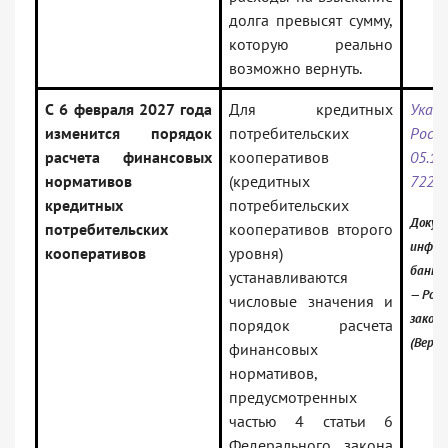
долга превысят сумму,
которую реально
возможно вернуть.
С 6 февраля 2027 года
Для кредитных
Указ
изменится порядок
потребительских
Ро
расчета финансовых
кооперативов
05.
нормативов
(кредитных
7227-
кредитных
потребительских
Докум
потребительских
кооперативов второго
инфор
кооперативов
уровня)
банк:
устанавливаются
— Росс
числовые значения и
закон
порядок расчета
(Верси
финансовых
нормативов,
предусмотренных
частью 4 статьи 6
Федерального закона