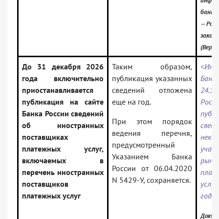
инфор
банк:
— Росс
закон
(Верси
До 31 декабря 2026
Таким образом,
<Инф
года включительно
публикация указанных
Банк
приостанавливается
сведений отложена
24.12
публикация на сайте
еще на год.
Росс
Банка России сведений
публ
При этом порядок
об иностранных
све
ведения перечня,
поставщиках
неко
предусмотренный
платежных услуг,
учас
Указанием Банка
включаемых в
рынк
России от 06.04.2020
перечень иностранных
плат
N 5429-У, сохраняется.
поставщиков
усл
платежных услуг
год»
Докум