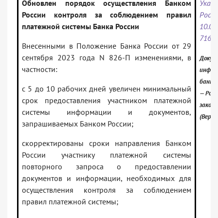
Обновлен порядок осуществления Банком
Указ
России контроля за соблюдением правил
Ро
платежной системы Банка России
10.
7163
Внесенными в Положение Банка России от 29
сентября 2023 года N 826-П изменениями, в
Докум
частности:
инфор
банк:
с 5 до 10 рабочих дней увеличен минимальный
— Росс
срок предоставления участником платежной
закон
системы информации и документов,
(Верси
запрашиваемых Банком России;
скорректированы сроки направления Банком
России участнику платежной системы
повторного запроса о предоставлении
документов и информации, необходимых для
осуществления контроля за соблюдением
правил платежной системы;