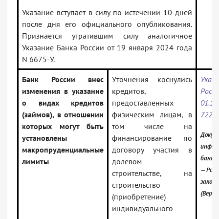
Указание вступает в силу по истечении 10 дней
после дня его официального опубликования.
Признается утратившим силу аналогичное
Указание Банка России от 19 января 2024 года
N 6675-У.
Банк России внес
Уточнения коснулись
Указ
изменения в указание
кредитов,
Ро
о видах кредитов
предоставленных
01.
(займов), в отношении
физическим лицам, в
7225
которых могут быть
том числе на
Докум
установлены
финансирование по
инфор
макропруденциальные
договору участия в
банк:
лимиты
долевом
— Росс
строительстве, на
закон
строительство
(Верси
(приобретение)
индивидуального