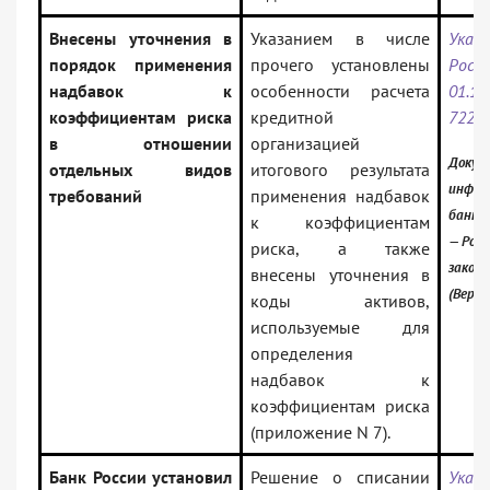
Внесены уточнения в
Указанием в числе
Указ
порядок применения
прочего установлены
Ро
надбавок к
особенности расчета
01.
коэффициентам риска
кредитной
7226-
в отношении
организацией
Докум
отдельных видов
итогового результата
инфор
требований
применения надбавок
банк:
к коэффициентам
— Росс
риска, а также
закон
внесены уточнения в
(Верси
коды активов,
используемые для
определения
надбавок к
коэффициентам риска
(приложение N 7).
Банк России установил
Решение о списании
Указ