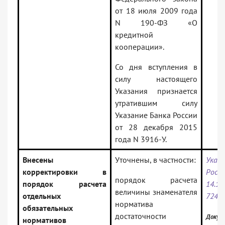
от 18 июля 2009 года
N 190-ФЗ «О
кредитной
кооперации».
Со дня вступления в
силу настоящего
Указания признается
утратившим силу
Указание Банка России
от 28 декабря 2015
года N 3916-У.
Внесены
Уточнены, в частности:
Указ
корректировки в
Ро
порядок расчета
порядок расчета
14.
величины знаменателя
отдельных
7245
норматива
обязательных
достаточности
Докум
нормативов