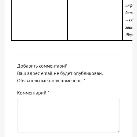
инфор
банк:
— Росс
закон
(Верси
Добавить комментарий
Ваш адрес email не будет опубликован.
Обязательные поля помечены
*
Комментарий
*