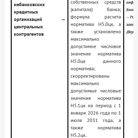
собственных средств
инфор
небанковских
(капитала) банка;
банк:
кредитных
формула расчета
— Росс
организаций —
норматива Н5.0цк, а
закон
центральных
также установлено
(Верси
контрагентов
максимально
допустимое числовое
значение норматива
Н5.0цк данного
норматива;
скорректированы
максимально
допустимые числовые
значения норматива
Н5.1цк на период с 1
января 2026 года по 1
июля 2031 года, а
также норматива
Н5.2цк.