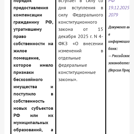
порядок
вступает в силу со
РФ 
предоставления
дня вступления в
19.12.202
компенсации
силу Федерального
2079
гражданину РФ,
конституционного
Документ вкл
утратившему
закона от 15
в
право
декабря 2025 г. N 4-
информацион
собственности на
ФКЗ «О внесении
банк:
жилое
изменений в
— Российское
помещение,
отдельные
законодатель
которое имело
федеральные
(Версия Проф)
признаки
конституционные
бесхозяйного
законы».
имущества и
поступило в
собственность
новых субъектов
РФ или их
муниципальных
образований, а