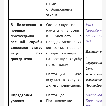
после
опубликования
закона.
В Положении о
Соответствующие
Указ
порядке
изменения внесены,
Президента
прохождения
в частности, в
от 22.12.20
военной службы
порядок заключения
948
закреплен статус
контракта, порядок
Документ вкл
лица без
отбора кандидатов
в
гражданства
на военную службу
информацион
по контракту.
банк:
Настоящий указ
— Российское
вступает в силу со
законодатель
дня его подписания.
(Версия Проф)
Определены
Настоящее
Постановле
условия и
Постановление
Правительс