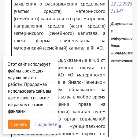
заявления о распоряжении средствами
22.12.2025 N
(частью средств) материнского
713-П
(семейного) капитала и его рассмотрения,
Документ вкл
направления средств (части средств)
в
материнского (семейного) капитала, а
информацион
также форма свидетельства на
банк:
материнский (семейный) капитал в ЯНАО.
— Ямало-Нене
Установлено, что лица, указанные в ч. 1 ст.
автономный о
Этот сайт использует
4 Закона автономного округа от
файлы cookie для
01.07.2011 N 73-ЗАО «О материнском
улучшения его
(семейном) капитале в Ямало-Ненецком
работы. Продолжая
автономном округе», обращаются за
использовать сайт, вы
получением свидетельства в любое время
даете свое согласие
после возникновения права на
на работу с этими
файлами
материнский (семейный) капитал путем
подачи заявления в орган социальной
Подробнее
Принять
защиты населения муниципального
образования в автономном округе по