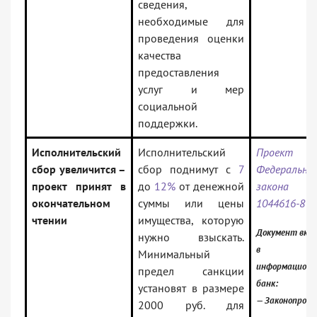
сведения,
необходимые для
проведения оценки
качества
предоставления
услуг и мер
социальной
поддержки.
Исполнительский
Исполнительский
Проект
сбор увеличится –
сбор поднимут с
7
Федерально
проект принят в
до
12%
от денежной
закона
окончательном
суммы или цены
1044616-8
чтении
имущества, которую
Документ вкл
нужно взыскать.
в
Минимальный
информацион
предел санкции
банк:
установят в размере
— Законопрое
2000 руб. для