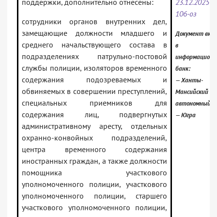
поддержки, дополнительно отнесены:
23.12.2025 N
106-оз
сотрудники органов внутренних дел,
замещающие должности младшего и
Документ вкл
среднего начальствующего состава в
в
подразделениях патрульно-постовой
информацион
службы полиции, изоляторов временного
банк:
содержания подозреваемых и
— Ханты-
обвиняемых в совершении преступлений,
Мансийский
специальных приемников для
автономный о
содержания лиц, подвергнутых
— Югра
административному аресту, отдельных
охранно-конвойных подразделений,
центра временного содержания
иностранных граждан, а также должности
помощника участкового
уполномоченного полиции, участкового
уполномоченного полиции, старшего
участкового уполномоченного полиции,