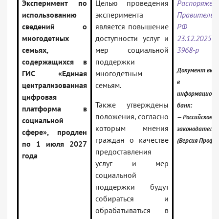
Эксперимент по
Целью проведения
Распоряжен
использованию
эксперимента
Правительс
сведений о
является повышение
РФ 
многодетных
доступности услуг и
23.12.202
семьях,
мер социальной
3968-р
содержащихся в
поддержки
Документ вкл
ГИС «Единая
многодетным
в
централизованная
семьям.
информацион
цифровая
Также утверждены
банк:
платформа в
положения, согласно
— Российское
социальной
которым мнения
законодатель
сфере», продлен
граждан о качестве
(Версия Проф)
по 1 июля 2027
предоставления
года
услуг и мер
социальной
поддержки будут
собираться и
обрабатываться в