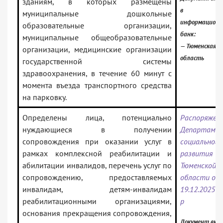
зданиям, в которых размещены
в
муниципальные дошкольные
информацион
образовательные организации,
банк:
муниципальные общеобразовательные
— Тюменская
организации, медицинские организации
область
государственной системы
здравоохранения, в течение 60 минут с
момента въезда транспортного средства
на парковку.
Определены лица, потенциально
Распоряжен
нуждающиеся в получении
Департаме
сопровождения при оказании услуг в
социального
рамках комплексной реабилитации и
развития
абилитации инвалидов, перечень услуг по
Тюменской
сопровождению, предоставляемых
области от
инвалидам, детям-инвалидам
19.12.2025 N
реабилитационными организациями,
р
основания прекращения сопровождения,
Документ вкл