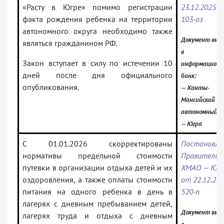
«Расту в Югре» помимо регистрации
23.12.2025 N
факта рождения ребенка на территории
103-оз
автономного округа необходимо также
Документ вкл
являться гражданином РФ.
в
Закон вступает в силу по истечении 10
информацион
дней после дня официального
банк:
опубликования.
— Ханты-
Мансийский
автономный о
— Югра
С 01.01.2026 скорректированы
Постановле
нормативы предельной стоимости
Правительс
путевки в организации отдыха детей и их
ХМАО — Юг
оздоровления, а также оплаты стоимости
от 22.12.20
питания на одного ребенка в день в
520-п
лагерях с дневным пребыванием детей,
Документ вкл
лагерях труда и отдыха с дневным