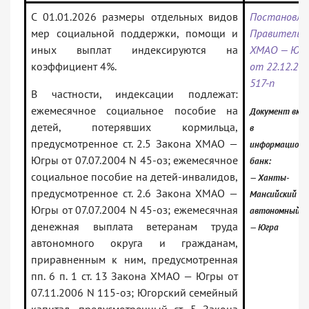
С 01.01.2026 размеры отдельных видов
Постановле
мер социальной поддержки, помощи и
Правительс
иных выплат индексируются на
ХМАО — Юг
коэффициент 4%.
от 22.12.20
517-п
В частности, индексации подлежат:
ежемесячное социальное пособие на
Документ вкл
детей, потерявших кормильца,
в
предусмотренное ст. 2.5 Закона ХМАО —
информацион
Югры от 07.07.2004 N 45-оз; ежемесячное
банк:
социальное пособие на детей-инвалидов,
— Ханты-
предусмотренное ст. 2.6 Закона ХМАО —
Мансийский
Югры от 07.07.2004 N 45-оз; ежемесячная
автономный о
денежная выплата ветеранам труда
— Югра
автономного округа и гражданам,
приравненным к ним, предусмотренная
пп. 6 п. 1 ст. 13 Закона ХМАО — Югры от
07.11.2006 N 115-оз; Югорский семейный