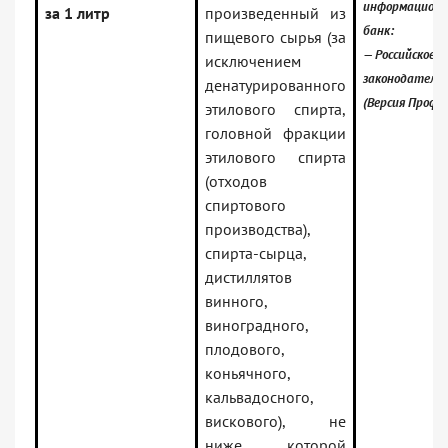
информацион
за 1 литр
произведенный из
банк:
пищевого сырья (за
— Российское
исключением
законодатель
денатурированного
(Версия Проф)
этилового спирта,
головной фракции
этилового спирта
(отходов
спиртового
производства),
спирта-сырца,
дистиллятов
винного,
виноградного,
плодового,
коньячного,
кальвадосного,
вискового), не
ниже которой