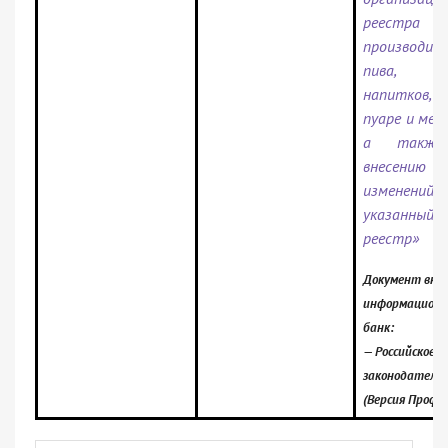
реестра
производит
пива, пи
напитков, с
пуаре и мед
а также
внесению
изменен
указанный
реестр»
Документ вклю
информацион
банк:
— Российское
законодатель
(Версия Проф)