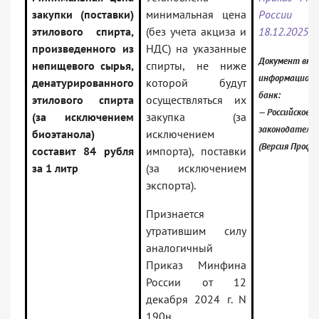
закупки (поставки)
минимальная цена
России
этилового спирта,
(без учета акциза и
18.12.2025 N
произведенного из
НДС) на указанные
Документ вклю
непищевого сырья,
спирты, не ниже
информацион
денатурированного
которой будут
банк:
этилового спирта
осуществляться их
— Российское
(за исключением
закупка (за
законодатель
биоэтанола)
исключением
(Версия Проф)
составит 84 рубля
импорта), поставки
за 1 литр
(за исключением
экспорта).
Признается
утратившим силу
аналогичный
Приказ Минфина
России от 12
декабря 2024 г. N
190н.