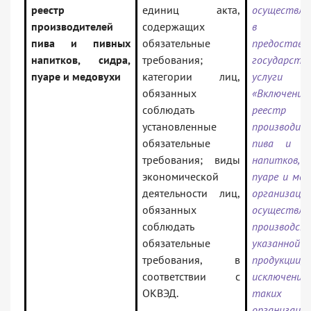
реестр
единиц акта,
осуществля
производителей
содержащих
в рам
пива и пивных
обязательные
предоставл
напитков, сидра,
требования;
государств
пуаре и медовухи
категории лиц,
услуги
обязанных
«Включен
соблюдать
реестр
установленные
производит
обязательные
пива и пи
требования; виды
напитков, с
экономической
пуаре и мед
деятельности лиц,
организаций
обязанных
осуществл
соблюдать
производст
обязательные
указанной
требования, в
продукции,
соответствии с
исключению
ОКВЭД.
таких
организац