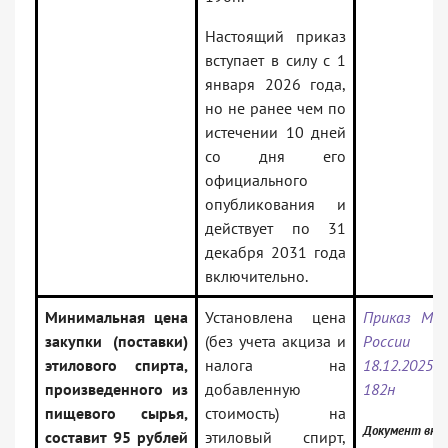
Настоящий приказ
вступает в силу с 1
января 2026 года,
но не ранее чем по
истечении 10 дней
со дня его
официального
опубликования и
действует по 31
декабря 2031 года
включительно.
Минимальная цена
Установлена цена
Приказ Ми
закупки (поставки)
(без учета акциза и
России
этилового спирта,
налога на
18.12.20
произведенного из
добавленную
182н
пищевого сырья,
стоимость) на
Документ вклю
составит 95 рублей
этиловый спирт,