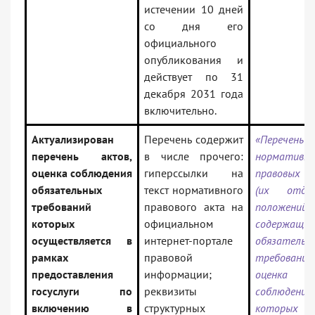
истечении 10 дней
со дня его
официального
опубликования и
действует по 31
декабря 2031 года
включительно.
Актуализирован
Перечень содержит
«Перечень
перечень актов,
в числе прочего:
нормативн
оценка соблюдения
гиперссылки на
правовых 
обязательных
текст нормативного
(их отдел
требований
правового акта на
положений),
которых
официальном
содержащих
осуществляется в
интернет-портале
обязательн
рамках
правовой
требования,
предоставления
информации;
оценка
госуслуги по
реквизиты
соблюдения
включению в
структурных
которых