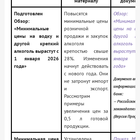
материалу
докумен
Подготовлен
Повысятся
Обзор:
Обзор:
минимальные цены
«Минимальн
«Минимальные
розничной
цены на во
цены на водку и
продажи и закупок
другой кр
другой крепкий
алкоголя
алкоголь
алкоголь вырастут с
крепостью свыше
вырастут
1 января 2026
28%. Изменения
января 
года»
начнут действовать
года»
с нового года. Они
Документ вклю
не затронут импорт
информацион
и экспорт.
банк:
Рассмотрим
— Российское
примеры
законодатель
увеличения цен за
(Версия Проф)
0,5 л готовой
продукции.
Минимальная цена
Установлена
Приказ Ми