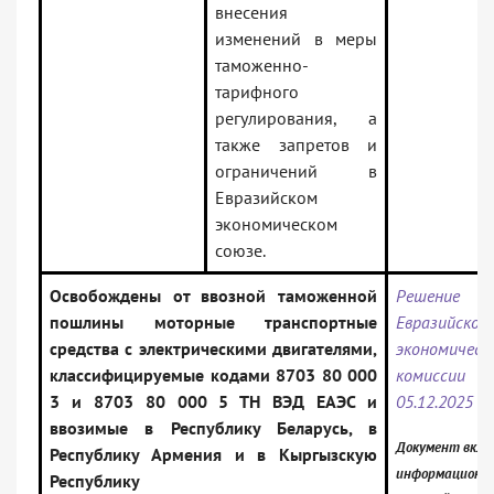
внесения
изменений в меры
таможенно-
тарифного
регулирования, а
также запретов и
ограничений в
Евразийском
экономическом
союзе.
Освобождены от ввозной таможенной
Решение 
пошлины моторные транспортные
Евразийской
средства с электрическими двигателями,
экономическ
классифицируемые кодами 8703 80 000
комисс
3 и 8703 80 000 5 ТН ВЭД ЕАЭС и
05.12.2025 N
ввозимые в Республику Беларусь, в
Документ вклю
Республику Армения и в Кыргызскую
информационны
Республику