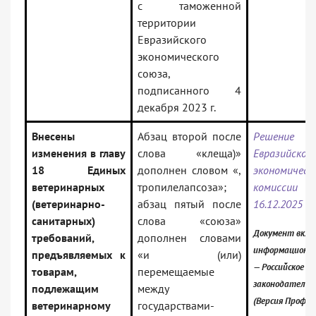
с таможенной
территории
Евразийского
экономического
союза,
подписанного 4
декабря 2023 г.
Внесены
Абзац второй после
Решение Ко
изменения в главу
слова «клеща)»
Евразийской
18 Единых
дополнен словом «,
экономическ
ветеринарных
тропилелапсоза»;
комисс
(ветеринарно-
абзац пятый после
16.12.2025 N
санитарных)
слова «союза»
Документ вклю
требований,
дополнен словами
информационны
предъявляемых к
«и (или)
— Российское
товарам,
перемещаемые
законодательс
подлежащим
между
(Версия Проф)
ветеринарному
государствами-