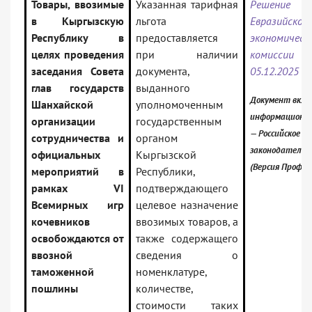
Товары, ввозимые
Указанная тарифная
Решение 
в Кыргызскую
льгота
Евразийской
Республику в
предоставляется
экономическ
целях проведения
при наличии
комисс
заседания Совета
документа,
05.12.2025 N
глав государств
выданного
Документ вклю
Шанхайской
уполномоченным
информационны
организации
государственным
— Российское
сотрудничества и
органом
законодательс
официальных
Кыргызской
(Версия Проф)
мероприятий в
Республики,
рамках VI
подтверждающего
Всемирных игр
целевое назначение
кочевников
ввозимых товаров, а
освобождаются от
также содержащего
ввозной
сведения о
таможенной
номенклатуре,
пошлины
количестве,
стоимости таких