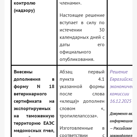
контролю
членами».
(надзору)
Настоящее решение
вступает в силу по
истечении 30
календарных дней с
даты его
официального
опубликования.
Внесены
Абзац первый
Решение Ко
дополнения в
пункта 4.1
Евразийской
форму N 18
указанной формы
экономическ
ветеринарного
после слова
комисс
сертификата на
«клеща)» дополнен
16.12.2025 N
экспортируемых
словом «,
Документ вклю
на таможенную
тропилелапсоза».
информационны
территорию ЕАЭС
Изготовленные в
— Российское
медоносных пчел,
соответствии с
законодательс