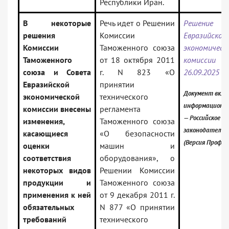
Республики Иран.
В некоторые
Речь идет о Решении
Решение 
решения
Комиссии
Евразийской
Комиссии
Таможенного союза
экономическ
Таможенного
от 18 октября 2011
комисс
союза и Совета
г. N 823 «О
26.09.2025 N
Евразийской
принятии
Документ вклю
экономической
технического
информационны
комиссии внесены
регламента
— Российское
изменения,
Таможенного союза
законодательс
касающиеся
«О безопасности
(Версия Проф)
оценки
машин и
соответствия
оборудования», о
некоторых видов
Решении Комиссии
продукции и
Таможенного союза
применения к ней
от 9 декабря 2011 г.
обязательных
N 877 «О принятии
требований
технического