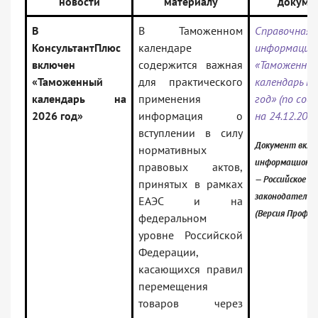
новости
материалу
докуме
В
В Таможенном
Справочная
КонсультантПлюс
календаре
информация:
включен
содержится важная
«Таможенны
«Таможенный
для практического
календарь на
календарь на
применения
год» (по со
2026 год»
информация о
на 24.12.2025
вступлении в силу
Документ вклю
нормативных
информационны
правовых актов,
— Российское
принятых в рамках
законодательс
ЕАЭС и на
(Версия Проф)
федеральном
уровне Российской
Федерации,
касающихся правил
перемещения
товаров через