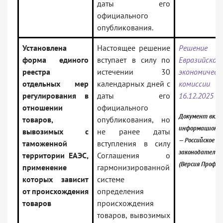
даты его
официального
опубликования.
Установлена
Настоящее решение
Решение Ко
форма единого
вступает в силу по
Евразийской
реестра
истечении 30
экономическ
отдельных мер
календарных дней с
комисс
регулирования в
даты его
16.12.2025 N
отношении
официального
Документ вклю
товаров,
опубликования, но
информационны
вывозимых с
не ранее даты
— Российское
таможенной
вступления в силу
законодательс
территории ЕАЭС,
Соглашения о
(Версия Проф)
применение
гармонизированной
которых зависит
системе
от происхождения
определения
товаров
происхождения
товаров, вывозимых