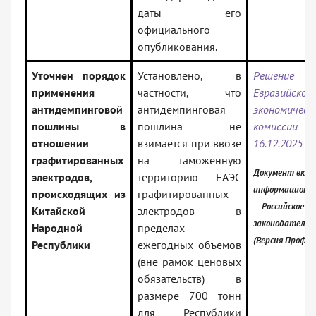
даты его
официального
опубликования.
Уточнен порядок
Установлено, в
Решение Ко
применения
частности, что
Евразийской
антидемпинговой
антидемпинговая
экономическ
пошлины в
пошлина не
комисс
отношении
взимается при ввозе
16.12.2025 N
графитированных
на таможенную
Документ вклю
электродов,
территорию ЕАЭС
информационны
происходящих из
графитированных
— Российское
Китайской
электродов в
законодательс
Народной
пределах
(Версия Проф)
Республики
ежегодных объемов
(вне рамок ценовых
обязательств) в
размере 700 тонн
для Республики