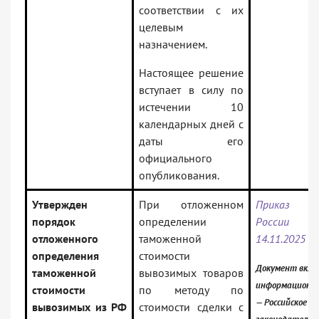
соответствии с их
целевым
назначением.
Настоящее решение
вступает в силу по
истечении 10
календарных дней с
даты его
официального
опубликования.
Утвержден
При отложенном
Приказ М
порядок
определении
Росси
отложенного
таможенной
14.11.2025 N
определения
стоимости
Документ вклю
таможенной
вывозимых товаров
информационны
стоимости
по методу по
— Российское
вывозимых из РФ
стоимости сделки с