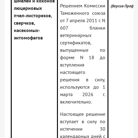
шмелей и коконов
Решением Комиссии
(Версия Проф)
люцерновых
Таможенного союза
пчел-листорезов,
от 7 апреля 2011 г. N
сверчков,
607 бланки
насекомых-
ветеринарных
энтомофагов
сертификатов,
выпущенные по
форме N 18 до
вступления
настоящего
решения в силу,
используются до 1
марта 2026 г.
включительно.
Настоящее решение
вступает в силу по
истечении 30
календарных дней с