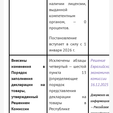
наличии лицензии,
выданной
компетентным
органом, — 0
процентов.
Постановление
вступает в силу с 1
января 2026 г.
Внесены
Исключены абзацы
Решение Ко
изменения в
четвертый — шестой
Евразийской
Порядок
пункта 13
экономическ
заполнения
(определяющие
комисс
декларации на
порядок
16.12.2025 N
товары,
представления
Документ вклю
утвержденный
декларации на
информационны
Решением
товары в
— Российское
Комиссии
Республике