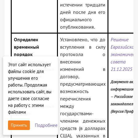
истечении тридцати
дней после дня его
официального
опубликования.
Определен
Установлено, что до
Решение В
временный
вступления в силу
Евразийског
порядок
протокола о
экономическ
перечисления
внесении
совет
Этот сайт использует
сумм ввозных
изменений в
21.12.2025 N
файлы cookie для
таможенных,
договор,
улучшения его
Документ вклю
специальных,
предусматривающих
работы. Продолжая
информационны
антидемпинговых
возможность
использовать сайт, вы
— Российское
даете свое согласие
и
перечисления
законодательс
на работу с этими
компенсационных
между
(Версия Проф)
файлами
пошлин
государствами-
членами денежных
Подробнее
Принять
средств (в долларах
США), указанных в