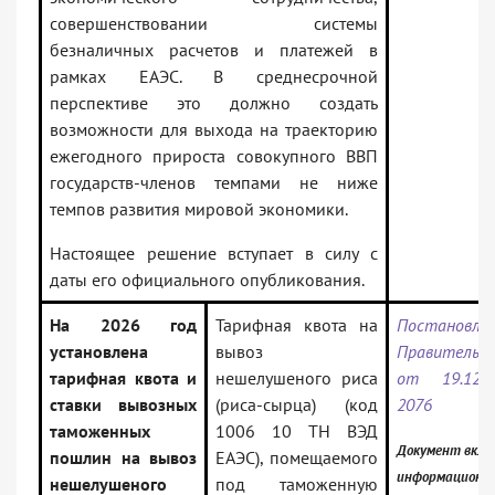
совершенствовании системы
безналичных расчетов и платежей в
рамках ЕАЭС. В среднесрочной
перспективе это должно создать
возможности для выхода на траекторию
ежегодного прироста совокупного ВВП
государств-членов темпами не ниже
темпов развития мировой экономики.
Настоящее решение вступает в силу с
даты его официального опубликования.
На 2026 год
Тарифная квота на
Постановле
установлена
вывоз
Правительс
тарифная квота и
нешелушеного риса
от 19.12.
ставки вывозных
(риса-сырца) (код
2076
таможенных
1006 10 ТН ВЭД
Документ вклю
пошлин на вывоз
ЕАЭС), помещаемого
информационны
нешелушеного
под таможенную