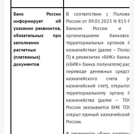
Банк России
В соответствии с Положен
информирует об
России от 09.01.2023 N 813-П
указании реквизитов,
Банком России и кре
обязательных при
организациями банковск
заполнении
территориальных органов Фе
расчетных
казначейства» (далее — Полож
(платежных)
П) в реквизитах «БИК» банка 
документов
(«БИК» банка получателя) рас
переводе денежных средств
казначейского счета (н
казначейский счет), открытого
территориальному органу Фе
казначейства (далее — ТОФ
России указывается БИК ТОФК
открыт единый казначейский с
России.
В реквизитах «Банк плательщи