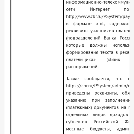
информационно-телекоммуник
сети Интернет по
http://www.cbr.ru/PSystem/paym
в формате xml, содержит а
реквизиты участников платежн
(подразделений Банка Росси
которые должны использов
формирования текста в реквиз
плательщика» («Банк пол
распоряжений.
Также сообщается, что на
https://cbr.ru/PSystem/admin/req
приведены реквизиты, обяз
указанию при заполнении 
(платежных) документов на пе
отдельных видов доходов 
субъектов Российской Фе
местные бюджеты, админис