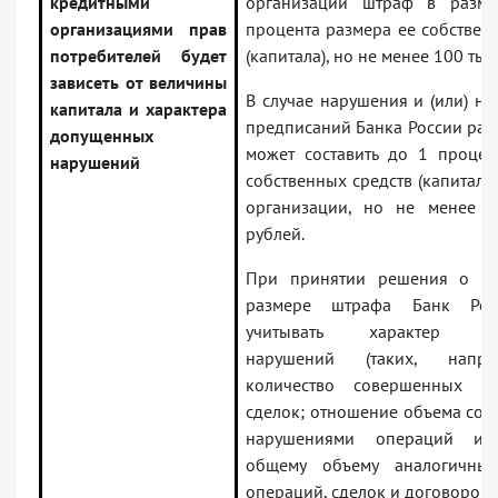
кредитными
организации штраф в разме
организациями прав
процента размера ее собствен
потребителей будет
(капитала), но не менее 100 тыс
зависеть от величины
В случае нарушения и (или) н
капитала и характера
предписаний Банка России раз
допущенных
может составить до 1 процен
нарушений
собственных средств (капитала
организации, но не менее 
рублей.
При принятии решения о вз
размере штрафа Банк Рос
учитывать характер до
нарушений (таких, напр
количество совершенных о
сделок; отношение объема сов
нарушениями операций и
общему объему аналогичны
операций, сделок и договоров 