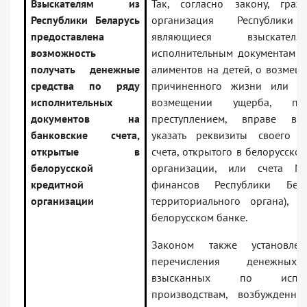
Взыскателям из
Так, согласно закону, гра
Республики Беларусь
организация Республики 
предоставлена
являющиеся взыскате
возможность
исполнительным документам о
получать денежные
алиментов на детей, о возмещ
средства по ряду
причиненного жизни или зд
исполнительных
возмещении ущерба, при
документов на
преступлением, вправе в 
банковские счета,
указать реквизиты своего б
открытые в
счета, открытого в белорусско
белорусской
организации, или счета Ми
кредитной
финансов Республики Бела
организации
территориального органа), о
белорусском банке.
Законом также установле
перечисления денежных 
взысканных по исполн
производствам, возбужденн