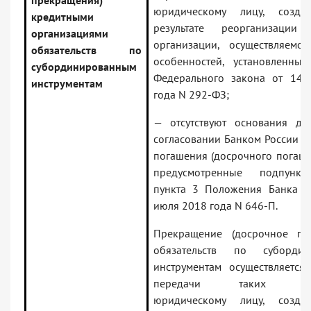
прекращения)
юридическому лицу, созда
кредитными
результате реорганизации 
организациями
организации, осуществляемо
обязательств по
особенностей, установленных
субординированным
Федерального закона от 14
инструментам
года N 292-ФЗ;
— отсутствуют основания дл
согласовании Банком России в
погашения (досрочного погаше
предусмотренные подпункто
пункта 3 Положения Банка Р
июля 2018 года N 646-П.
Прекращение (досрочное пр
обязательств по субордин
инструментам осуществляется
передачи таких обяз
юридическому лицу, созда