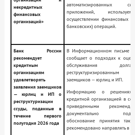
автоматизированных 
некредитных
приложений, использу
финансовых
осуществлении финансовых (в
организаций»
банковских) операций.
Банк России
В Информационном письме Б
рекомендует
сообщает о подходах к оценк
кредитным
обслуживания до
организациям
реструктуризированны
удовлетворять
заемщиков — юрлиц и ИП.
заявления заемщиков
Информацию о решениях,
— юрлиц и ИП о
кредитной организацией в соо
реструктуризации
приведенными рекоменда
ссуды, поданные в
документально подтве
течение первого
обоснование принятия таки
полугодия 2026 года
рекомендовано направлять в Ба