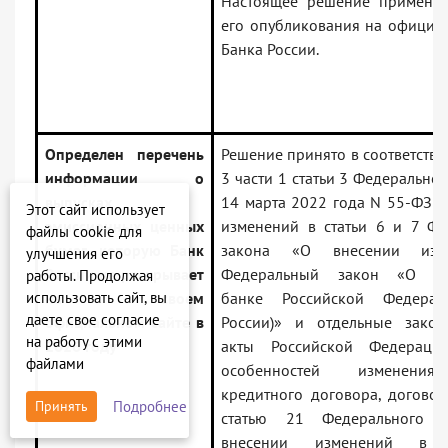
Настоящее решение применяе
его опубликования на официал
Банка России.
Определен перечень
Решение принято в соответстви
информации о
3 части 1 статьи 3 Федеральног
выпусках
14 марта 2022 года N 55-ФЗ «
Этот сайт использует
эмиссионных ценных
изменений в статьи 6 и 7 Фе
файлы cookie для
бумаг, которую Банк
закона «О внесении изм
улучшения его
России не раскрывает
Федеральный закон «О Це
работы. Продолжая
использовать сайт, вы
на своем
банке Российской Федерац
даете свое согласие
официальном сайте в
России)» и отдельные закон
на работу с этими
2026 году
акты Российской Федераци
файлами
особенностей изменения
кредитного договора, договор
Подробнее
Принять
статью 21 Федерального 
внесении изменений в о