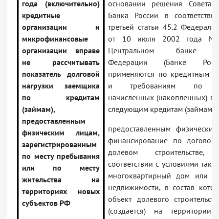
года (включительно)
основании решения Совета 
кредитные
Банка России в соответстви
организации и
третьей статьи 45.2 Федераль
микрофинансовые
от 10 июля 2002 года N
организации вправе
Центральном банке Ро
не рассчитывать
Федерации (Банке Росс
показатель долговой
применяются по кредитным т
нагрузки заемщика
и требованиям по по
по кредитам
начисленных (накопленных) пр
(займам),
следующим кредитам (займам):
предоставленным
предоставленным физически
физическим лицам,
финансирование по договору
зарегистрированным
долевом строительстве
по месту пребывания
соответствии с условиями тако
или по месту
многоквартирный дом или и
жительства на
недвижимости, в состав котор
территориях новых
объект долевого строительств
субъектов РФ
(создается) на территории