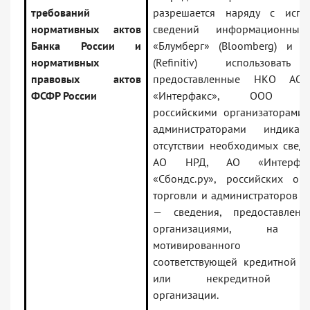
требований
разрешается наряду с испо
нормативных актов
сведений информационных
Банка России и
«Блумберг» (Bloomberg) и «
нормативных
(Refinitiv) использовать 
правовых актов
предоставленные НКО АО
ФСФР России
«Интерфакс», ООО «Сбо
российскими организаторами 
администраторами индикат
отсутствии необходимых свед
АО НРД, АО «Интерфа
«Сбондс.ру», российских орг
торговли и администраторов и
— сведения, предоставлен
организациями, на о
мотивированного 
соответствующей кредитной о
или некредитной фин
организации.