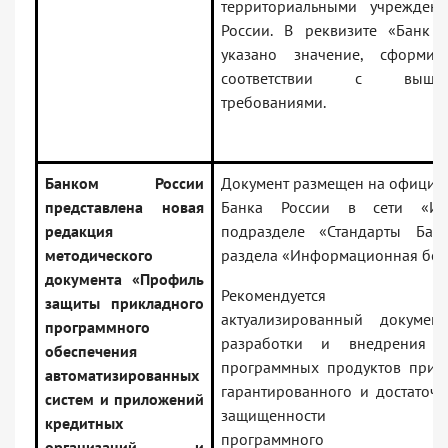
территориальными учрежден
России. В реквизите «Банк п
указано значение, сформир
соответствии с вышеук
требованиями.
Банком России
Документ размещен на официал
представлена новая
Банка России в сети «Ин
редакция
подразделе «Стандарты Бан
методического
раздела «Информационная безо
документа «Профиль
Рекомендуется испол
защиты прикладного
актуализированный докумен
программного
разработки и внедрения б
обеспечения
программных продуктов при 
автоматизированных
гарантированного и достаточн
систем и приложений
защищенности прик
кредитных
программного обес
организаций и