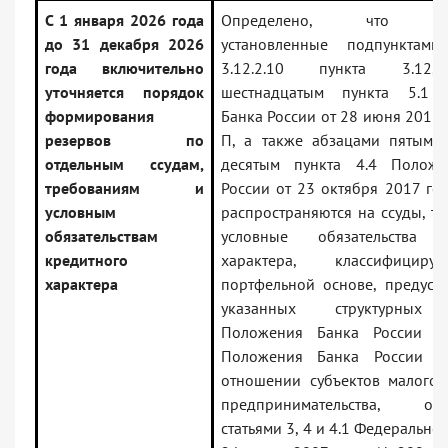
С 1 января 2026 года
Определено, что тре
до 31 декабря 2026
установленные подпунктами
года включительно
3.12.2.10 пункта 3.12,
уточняется порядок
шестнадцатым пункта 5.1 
формирования
Банка России от 28 июня 2017 
резервов по
П, а также абзацами пятым,
отдельным ссудам,
десятым пункта 4.4 Положе
требованиям и
России от 23 октября 2017 го
условным
распространяются на ссуды, т
обязательствам
условные обязательства к
кредитного
характера, классифицир
характера
портфельной основе, предусм
указанных структурных 
Положения Банка России 
Положения Банка России 
отношении субъектов малого 
предпринимательства, опр
статьями 3, 4 и 4.1 Федерально