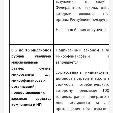
вступления в силу на
Федерального закона, взыск
которым являются госуда
органы Республики Беларусь.
Начало действия документа — 0
С 5 до 15 миллионов
Подписанным законом в чис
рублей увеличен
микрофинансовым орга
максимальный
запрещается:
размер суммы
согласовывать индивидуальн
микрозайма для
договора потребительского за
микрофинансовых
стоимость потребительског
организаций,
которому превышает 100 
предоставляющих
годовых, ранее четвертого ка
заемные средства
дня, следующего за дне
компаниям и ИП
прекращения обязательств п