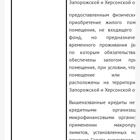
Запорожской и Херсонской обл
предоставленным физически
приобретение жилого поме
помещения, не входящего в
фонд, но предназначен
временного проживания (апар
по которым обязательства 
обеспечены залогом приоб
помещения, при условии, что 
помещение или апар
расположены на территории
Запорожской и Херсонской обл
Вышеназванные кредиты не у
кредитными организа
микрофинансовыми организа
применении макропруден
лимитов, установленных на
решения Совета директоров Ба