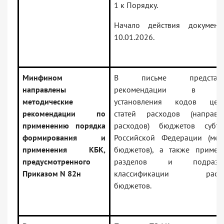
1 к Порядку.
Начало действия докумен
10.01.2026.
Минфином
В письме представл
направлены
рекомендации в ча
методические
установления кодов цел
рекомендации по
статей расходов (направл
применению порядка
расходов) бюджетов субъе
формирования и
Российской Федерации (мес
применения КБК,
бюджетов), а также примен
предусмотренного
разделов и подразде
Приказом N 82н
классификации расхо
бюджетов.