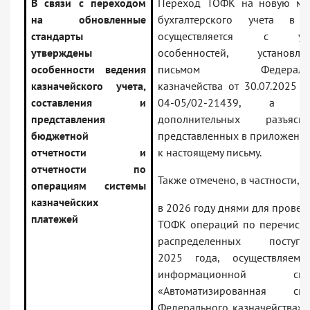
В связи с переходом
Переход ТОФК на новую мо
на обновленные
бухгалтерского учета в
стандарты
осуществляется с уче
утверждены
особенностей, установле
особенности ведения
письмом Федеральн
казначейского учета,
казначейства от 30.07.2025 N
составления и
04-05/02-21439, а та
представления
дополнительных разъясне
бюджетной
представленных в приложении
отчетности и
к настоящему письму.
отчетности по
Также отмечено, в частности, ч
операциям системы
казначейских
в 2026 году днями для провед
платежей
ТОФК операций по перечисл
распределенных поступл
2025 года, осуществляем
информационной сист
«Автоматизированная сис
Федерального казначейства», 