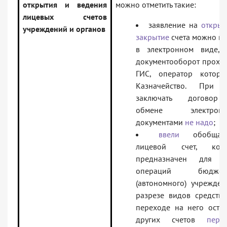
открытия и ведения
можно отметить такие:
лицевых счетов
заявление на
открыт
учреждений и органов
закрытие
счета можно по
в электронном виде, 
документооборот проход
ГИС, оператор котор
Казначейство. При 
заключать договор
обмене электронн
документами
не надо
;
ввели
обобщаю
лицевой счет, кот
предназначен для у
операций бюджетн
(автономного) учрежден
разрезе видов средств.
переходе на него остат
других счетов
перен