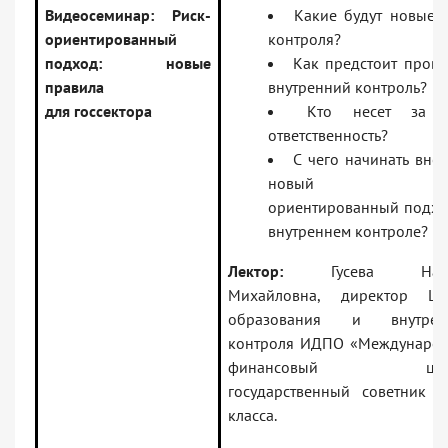
Видеосеминар:
Риск-
Какие будут новые 
ориентированный
контроля?
подход: новые
Как предстоит прово
правила
внутренний контроль?
для госсектора
Кто несет за 
ответственность?
С чего начинать внед
новый рис
ориентированный подхо
внутреннем контроле?
Лектор:
Гусева Ната
Михайловна, директор Це
образования и внутрен
контроля ИДПО «Междунаро
финансовый цент
государственный советник 
класса.