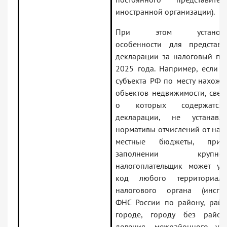
иностранной организации).
При этом установл
особенности для представл
декларации за налоговый пе
2025 года. Например, если з
субъекта РФ по месту нахожд
объектов недвижимости, свед
о которых содержатс
декларации, не устанавли
нормативы отчислений от нало
местные бюджеты, при
заполнении крупней
налогоплательщик может ука
код любого территориаль
налогового органа (инспе
ФНС России по району, райо
городе, городу без район
деления, межрайонного уро