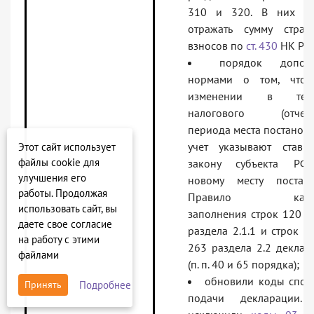
310 и 320. В них н
отражать сумму страх
взносов по
ст. 430
НК РФ
порядок допол
нормами о том, что
изменении в тече
налогового (отчетн
периода места постановк
учет указывают ставк
Этот сайт использует
файлы cookie для
закону субъекта Р
улучшения его
новому месту постано
работы. Продолжая
Правило касае
использовать сайт, вы
заполнения строк 120 —
даете свое согласие
раздела 2.1.1 и строк 2
на работу с этими
263 раздела 2.2 деклар
файлами
(п. п. 40 и 65 порядка);
обновили коды спос
Подробнее
Принять
подачи декларации. 