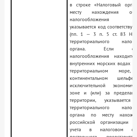
в строке «Налоговый орга
месту нахождения объе
налогообложения (ко
указывается код соответствую
(пп. 1 — 3 п. 5 ст. 83 НК
территориального налого
органа. Если объ
налогообложения находитс
внутренних морских водах РФ
территориальном море,
континентальном шельф
исключительной экономиче
зоне и (или) за пределам
территории, указывается
территориального налого
органа по месту нахожд
российской организации (м
учета в налоговом орг
постоянного представитель