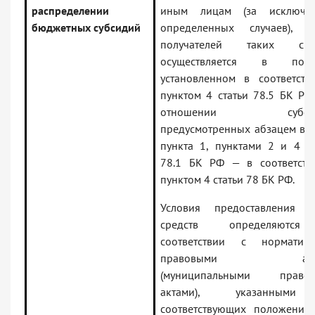
распределении
иным лицам (за исключе
бюджетных субсидий
определенных случаев), о
получателей таких сре
осуществляется в поря
установленном в соответств
пунктом 4 статьи 78.5 БК РФ,
отношении субсид
предусмотренных абзацем вт
пункта 1, пунктами 2 и 4 ст
78.1 БК РФ — в соответств
пунктом 4 статьи 78 БК РФ.
Условия предоставления т
средств определяютс
соответствии с норматив
правовыми акта
(муниципальными право
актами), указанным
соответствующих положения