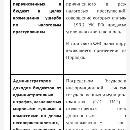
перечисленных в
причиненного в резуль
бюджет в целях
налоговых преступлений
возмещения ущерба
совершение которых статьями
по налоговым
— 199.2 УК РФ предусмот
преступлениям
уголовная ответственность.
В этой связи ФНС даны поруче
касающиеся применения дан
Порядка.
Администраторов
Посредством Государстве
доходов бюджетов от
информационной систем
административных
государственных и муниципал
штрафов, назначаемых
платежах (ГИС ГМП) бу
мировыми судьями и
осуществляться получе
комиссиями по делам
должностным лиц
несовершеннолетних,
уполномоченным состав
обязали направлять в
протоколы об администрати