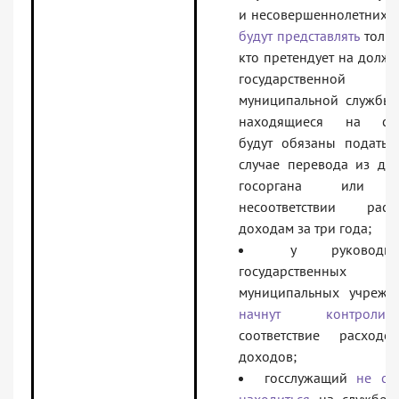
и несовершеннолетних д
будут представлять
тольк
кто претендует на должн
государственно
муниципальной службы.
находящиеся на сл
будут обязаны подать 
случае перевода из дру
госоргана или 
несоответствии расх
доходам за три года;
у руководит
государственны
муниципальных учрежд
начнут контролиро
соответствие расход
доходов;
госслужащий
не см