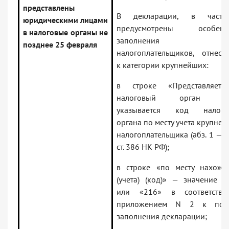
представлены
В декларации, в частно
юридическими лицами
предусмотрены особенн
в налоговые органы не
заполнения д
позднее 25 февраля
налогоплательщиков, отнесе
к категории крупнейших:
в строке «Представляет
налоговый орган (ко
указывается код налого
органа по месту учета крупне
налогоплательщика (абз. 1 — 3
ст. 386 НК РФ);
в строке «по месту нахожд
(учета) (код)» — значение «
или «216» в соответств
приложением N 2 к пор
заполнения декларации;