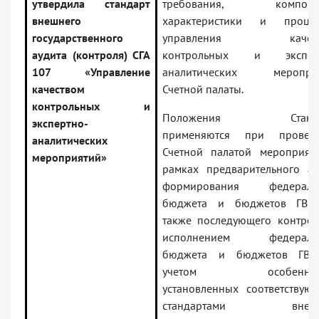
утвердила стандарт
требования, компонен
внешнего
характеристики и проце
государственного
управления качест
аудита (контроля) СГА
контрольных и эксперт
107 «Управление
аналитических меропри
качеством
Счетной палаты.
контрольных и
Положения Станда
экспертно-
применяются при провед
аналитических
Счетной палатой мероприят
мероприятий»
рамках предварительного ау
формирования федераль
бюджета и бюджетов ГВБ
также последующего контрол
исполнением федеральн
бюджета и бюджетов ГВ
учетом особенност
установленных соответствую
стандартами внешн