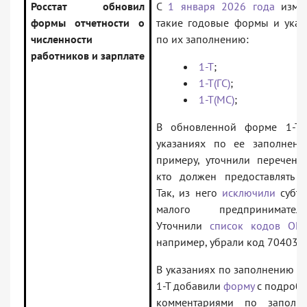
Росстат обновил
С
1 января 2026 года
изме
формы отчетности о
такие годовые формы и указ
численности
по их заполнению:
работников и зарплате
1-Т
;
1-Т(ГС)
;
1-Т(МС)
;
В обновленной форме 1-Т
указаниях по ее заполнени
примеру, уточнили перечень 
кто должен предоставлять от
Так, из него
исключили
субъе
малого предпринимательс
Уточнили
список кодов ОК
например, убрали код 70403.
В указаниях по заполнению от
1-Т добавили
форму
с подроб
комментариями по заполн