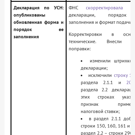
Декларация по УСН:
ФНС
скорректировала
фо
опубликованы
декларации, порядок
обновленная форма и
заполнения и формат подачи.
порядок ее
Корректировки в основ
заполнения
технические. Внесли т
поправки:
изменили штрихко
декларации;
исключили
строку 1
раздела 2.1.1 и
201
раздела 2.2 деклараци
этих строках указы
признак примене
налоговой ставки;
в раздел 2.1.1 доба
строки 150, 160, 161 и 1
раздел 2.2 – строки 290,