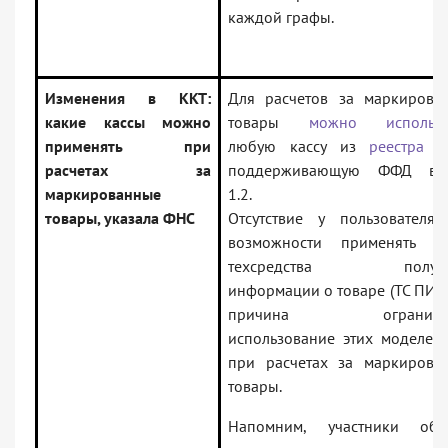
каждой графы.
Изменения в ККТ:
Для расчетов за маркирова
какие кассы можно
товары
можно использо
применять при
любую кассу из
реестра К
расчетах за
поддерживающую ФФД ве
маркированные
1.2.
товары, указала ФНС
Отсутствие у пользователя
возможности применять н
техсредства получе
информации о товаре (ТС ПИоТ
причина ограничив
использование этих моделей
при расчетах за маркирова
товары.
Напомним, участники обо