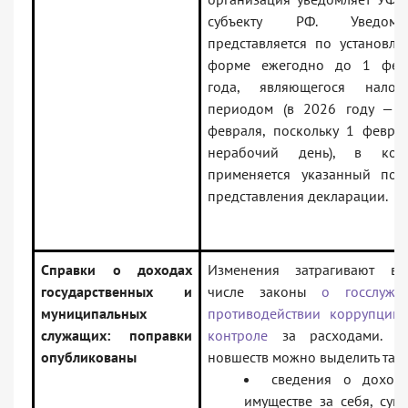
субъекту РФ. Уведомле
представляется по установле
форме ежегодно до 1 фев
года, являющегося налог
периодом (в 2026 году — 
февраля, поскольку 1 февра
нерабочий день), в кот
применяется указанный пор
представления декларации.
Справки о доходах
Изменения затрагивают в
государственных и
числе законы
о госслужб
муниципальных
противодействии коррупции
служащих: поправки
контроле
за расходами. С
опубликованы
новшеств можно выделить таки
сведения о доход
имуществе за себя, супр