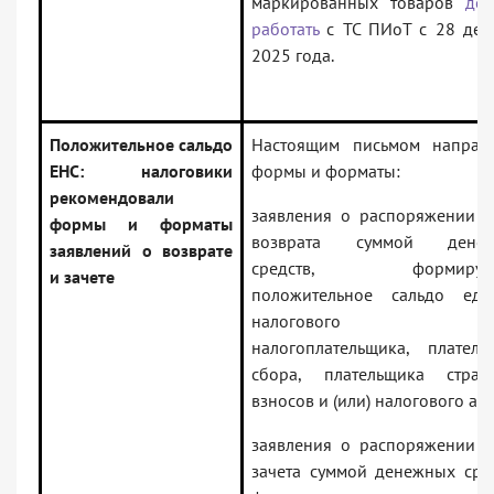
маркированных товаров
до
работать
с ТС ПИоТ с 28 дек
2025 года.
Положительное сальдо
Настоящим письмом направ
ЕНС: налоговики
формы и форматы:
рекомендовали
заявления о распоряжении п
формы и форматы
возврата суммой денеж
заявлений о возврате
средств, формирую
и зачете
положительное сальдо еди
налогового сче
налогоплательщика, платель
сбора, плательщика страх
взносов и (или) налогового аге
заявления о распоряжении п
зачета суммой денежных сред