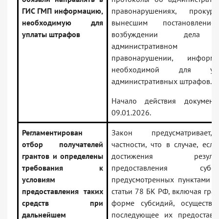
ГИС ГМП информацию,
правонарушениях, прокуро
необходимую для
вынесшим постановлени
уплаты штрафов
возбуждении дела
административном
правонарушении, информа
необходимой для упл
административных штрафов.
Начало действия докумен
09.01.2026.
Регламентирован
Закон предусматривает
отбор получателей
частности, что в случае, есл
грантов и определены
достижения результа
требования к
предоставления субсид
условиям
предусмотренных пунктами 1
предоставления таких
статьи 78 БК РФ, включая гра
средств при
форме субсидий, осуществля
дальнейшем
последующее их предоставл