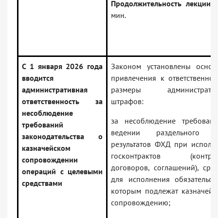
Продолжительность лекции
–
мин.
С 1 января 2026 года
Законом установлены основ
вводится
привлечения к ответственнос
административная
размеры административ
ответственность за
штрафов:
несоблюдение
за несоблюдение требован
требований
ведении раздельного у
законодательства о
результатов ФХД при исполн
казначейском
госконтрактов (контрак
сопровождении
договоров, соглашений), сред
операций с целевыми
для исполнения обязательст
средствами
которым подлежат казначейс
сопровождению;