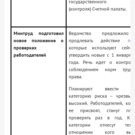
государственного ауд
(контроля) Счетной палаты.
Минтруд подготовил
Ведомство предложило
новое положение о
продлевать действие
пр
проверках
которые используют сейча
работодателей
утвердить новые с 1 января 
года. Речь идет о контрол
соблюдением норм трудо
права.
Планируют ввести но
категорию риска – чрезвыч
высокий. Работодателей, кот
ее присвоят, станут пла
проверять раз в год. К 
категории отнесут тех
отношении кого выне