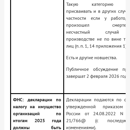
Такую категорию ста
присваивать и в других случа
частности если у работода
произошел смертель
несчастный случай
производстве не по вине тре
лиц (п. п. 1, 14 приложения 1).
Есть и другие новшества.
Публичное обсуждение про
завершат 2 февраля 2026 года
ФНС: декларации по
Декларации подаются по фо
налогу на имущество
утвержденной приказом
организаций по
России от 24.08.2022 N Е
итогам 2025 года
21/766@ (с последующ
должны быть
изменениями).