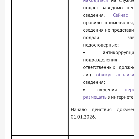
находиться
на службе, 
подаст заведомо непо
сведения.
Сейчас
та
правило применяется, к
сведения не представили
подали завед
недостоверные;
антикоррупцио
подразделени
ответственных должнос
лиц
обяжут анализиро
сведения;
сведения
перес
размещать
в интернете.
Начало действия докумен
01.01.2026.