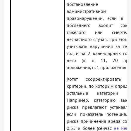
постановление 
административном
правонарушении, если в со
последнего входит сокр
тяжелого или смертель
несчастного случая. При этом 
учитывать нарушения за тек
год и за 2 календарных год
него (п. п. 11, 20 про
положения, п. 1 приложения 1)
Хотят скорректировать т
критерии, по которым опреде
остальные категории ри
Например, категорию высо
риска предлагают устанавлив
если показатель потенциаль
риска причинения вреда сост
0,55 и более (сейчас
не мене