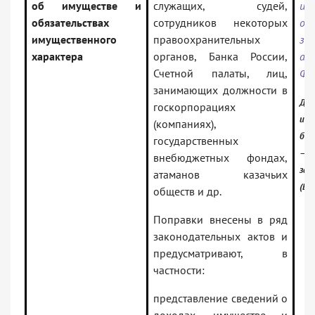
об имуществе и
служащих, судей,
и
обязательствах
сотрудников некоторых
от
имущественного
правоохранительных
за
характера
органов, Банка России,
ак
Счетной палаты, лиц,
Фе
занимающих должности в
Док
госкорпорациях
инф
(компаниях),
бан
государственных
— Р
внебюджетных фондах,
зак
атаманов казачьих
(Ве
обществ и др.
Поправки внесены в ряд
законодательных актов и
предусматривают, в
частности:
представление сведений о