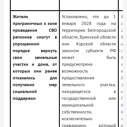
Жители
Установлено, что до 1
Фе
приграничных к зоне
января 2028 года на
з
проведения СВО
территории Белгородской
29
регионов смогут в
области, Брянской области
ФЗ
упрощенном
или Курской области
и
порядке вернуть
законом субъекта РФ
с
свои земельные
может быть
Фе
участки и дома, от
предусмотрена
з
которых они ранее
возможность
в
отказались для
предоставления
де
получения мер
земельного участка,
Зе
социальной
находящегося в
ко
поддержки
государственной или
Ро
муниципальной
Фе
собственности,
Фе
исключительно
за
гражданину, который
в