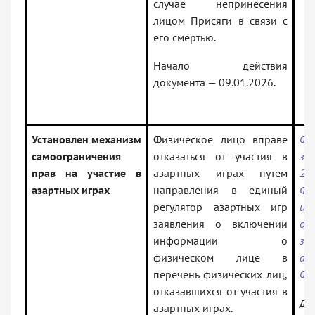
случае непринесения
лицом Присяги в связи с
его смертью.
Начало действия
документа — 09.01.2026.
Установлен механизм
Физическое лицо вправе
Фе
самоограничения
отказаться от участия в
з
прав на участие в
азартных играх путем
29
азартных играх
направления в единый
ФЗ
регулятор азартных игр
и
заявления о включении
от
информации о
за
физическом лице в
ак
перечень физических лиц,
Фе
отказавшихся от участия в
Док
азартных играх.