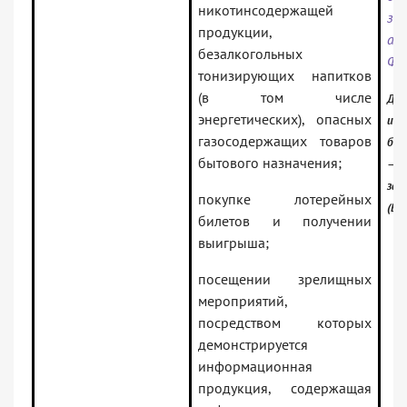
никотинсодержащей
за
продукции,
ак
безалкогольных
Фе
тонизирующих напитков
(в том числе
Док
энергетических), опасных
инф
газосодержащих товаров
бан
бытового назначения;
— Р
зак
покупке лотерейных
(Ве
билетов и получении
выигрыша;
посещении зрелищных
мероприятий,
посредством которых
демонстрируется
информационная
продукция, содержащая