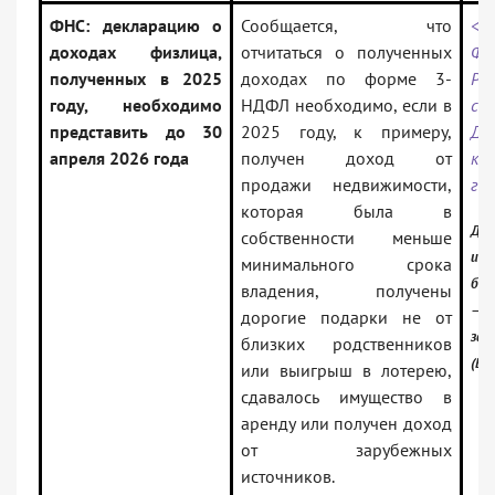
ФНС: декларацию о
Сообщается, что
<И
доходах физлица,
отчитаться о полученных
ФН
полученных в 2025
доходах по форме 3-
Ро
году, необходимо
НДФЛ необходимо, если в
ст
представить до 30
2025 году, к примеру,
Де
апреля 2026 года
получен доход от
ка
продажи недвижимости,
го
которая была в
Док
собственности меньше
инф
минимального срока
бан
владения, получены
— Р
дорогие подарки не от
зак
близких родственников
(Ве
или выигрыш в лотерею,
сдавалось имущество в
аренду или получен доход
от зарубежных
источников.