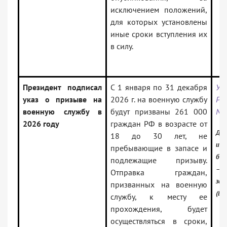
исключением положений,
для которых установлены
иные сроки вступления их
в силу.
Президент подписал
С 1 января по 31 декабря
Ук
указ о призыве на
2026 г. на военную службу
РФ
военную службу в
будут призваны 261 000
N 
2026 году
граждан РФ в возрасте от
Док
18 до 30 лет, не
инф
пребывающие в запасе и
бан
подлежащие призыву.
— Р
Отправка граждан,
зак
призванных на военную
(Ве
службу, к месту ее
прохождения, будет
осуществляться в сроки,