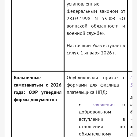
установленные
Федеральным законом от
28.03.1998 N 53-ФЗ «О
воинской обязанности и
военной службе».
Настоящий Указ вступает в
силу с 1 января 2026 г.
Больничные
Опубликовали приказ с
Пр
самозанятым с 2026
формами для физлица –
30.
года: СФР утвердил
плательщика НПД:
Док
формы документов
заявления
о
инф
добровольном
бан
вступлении в
— Р
отношения по
зак
обязательному
(Ве