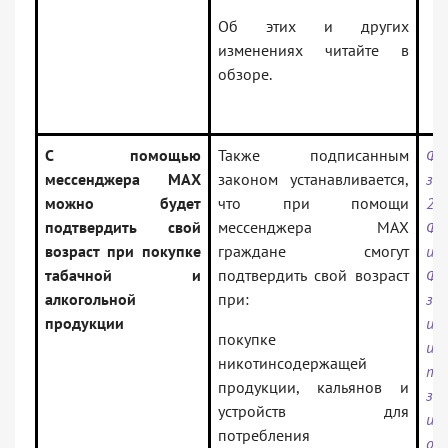
Об этих и других
изменениях читайте в
обзоре.
С помощью
Также подписанным
Фе
мессенджера MAX
законом устанавливается,
з
можно будет
что при помощи
29
подтвердить свой
мессенджера MAX
ФЗ
возраст при покупке
граждане смогут
и
табачной и
подтвердить свой возраст
Фе
алкогольной
при:
з
продукции
ин
покупке
ин
никотинсодержащей
те
продукции, кальянов и
за
устройств для
ин
потребления
от