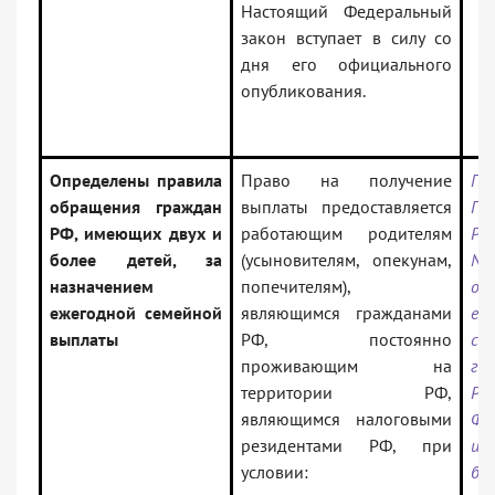
Настоящий Федеральный
закон вступает в силу со
дня его официального
опубликования.
Определены правила
Право на получение
По
обращения граждан
выплаты предоставляется
Пр
РФ, имеющих двух и
работающим родителям
РФ
более детей, за
(усыновителям, опекунам,
N
назначением
попечителям),
ос
ежегодной семейной
являющимся гражданами
еж
выплаты
РФ, постоянно
се
проживающим на
гр
территории РФ,
Ро
являющимся налоговыми
Фе
резидентами РФ, при
и
условии:
бо