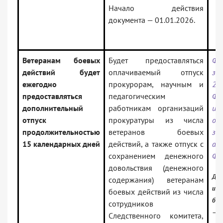
Начало действия
документа — 01.01.2026.
Ветеранам боевых
Будет предоставляться
Фе
действий будет
оплачиваемый отпуск
з
ежегодно
прокурорам, научным и
29
предоставляться
педагогическим
ФЗ
дополнительный
работникам организаций
и
отпуск
прокуратуры из числа
от
продолжительностью
ветеранов боевых
за
15 календарных дней
действий, а также отпуск с
ак
сохранением денежного
Фе
довольствия (денежного
Док
содержания) ветеранам
инф
боевых действий из числа
бан
сотрудников
— Р
Следственного комитета,