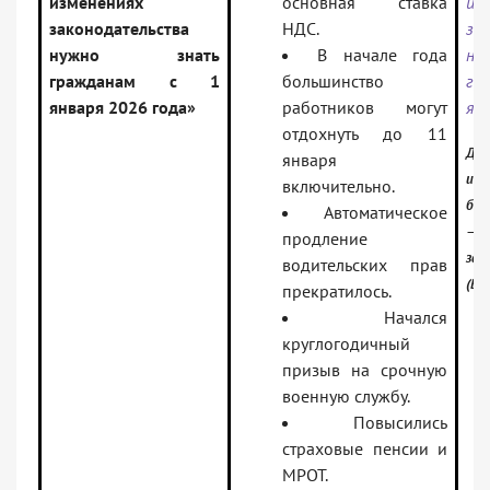
изменениях
основная ставка
из
законодательства
НДС.
за
нужно знать
В начале года
н
гражданам с 1
большинство
гр
января 2026 года»
работников могут
ян
отдохнуть до 11
Док
января
инф
включительно.
бан
Автоматическое
— Р
продление
зак
водительских прав
(Ве
прекратилось.
Начался
круглогодичный
призыв на срочную
военную службу.
Повысились
страховые пенсии и
МРОТ.