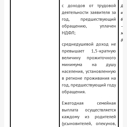
с доходов от трудовой
Док
деятельности заявителя за
инф
год, предшествующий
бан
обращению, уплачен
— Р
НДФЛ;
зак
(Ве
среднедушевой доход не
превышает 1,5-кратную
величину прожиточного
минимума на душу
населения, установленную
в регионе проживания на
год, предшествующий году
обращения.
Ежегодная семейная
выплата осуществляется
каждому из родителей
(усыновителей, опекунов,