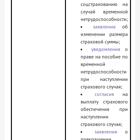
соцстрахованию на
случай временной
нетрудоспособности;
заявления
об
изменении размера
страховой суммы;
уведомления
о
праве на пособие по
временной
нетрудоспособности
при наступлении
страхового случая;
согласия
на
выплату страхового
обеспечения при
наступлении
страхового случая;
заявления
о
прекращении