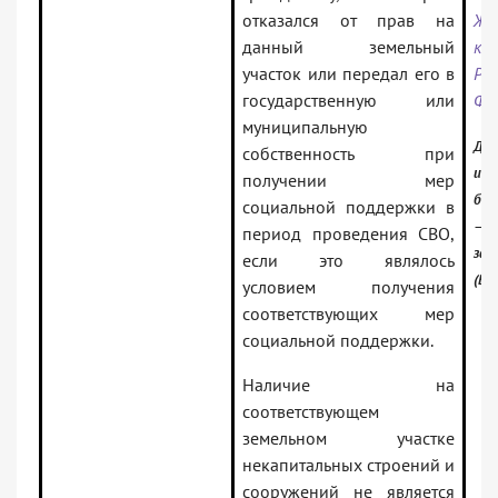
отказался от прав на
Жи
данный земельный
ко
участок или передал его в
Ро
государственную или
Фе
муниципальную
Док
собственность при
инф
получении мер
бан
социальной поддержки в
— Р
период проведения СВО,
зак
если это являлось
(Ве
условием получения
соответствующих мер
социальной поддержки.
Наличие на
соответствующем
земельном участке
некапитальных строений и
сооружений не является