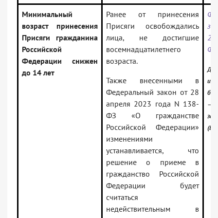
Минимальный
Ранее от принесения
Фе
возраст принесения
Присяги освобождались
з
Присяги гражданина
лица, не достигшие
29
Российской
восемнадцатилетнего
Ф
Федерации снижен
возраста.
Док
до 14 лет
Также внесенными в
инф
Федеральный закон от 28
бан
апреля 2023 года N 138-
— Р
ФЗ «О гражданстве
зак
Российской Федерации»
(Ве
изменениями
устанавливается, что
решение о приеме в
гражданство Российской
Федерации будет
считаться
недействительным в