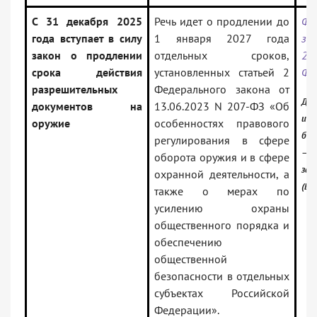
С 31 декабря 2025
Речь идет о продлении до
Фе
года вступает в силу
1 января 2027 года
з
закон о продлении
отдельных сроков,
28
срока действия
установленных статьей 2
Ф
разрешительных
Федерального закона от
Док
документов на
13.06.2023 N 207-ФЗ «Об
инф
оружие
особенностях правового
бан
регулирования в сфере
— Р
оборота оружия и в сфере
зак
охранной деятельности, а
(Ве
также о мерах по
усилению охраны
общественного порядка и
обеспечению
общественной
безопасности в отдельных
субъектах Российской
Федерации».