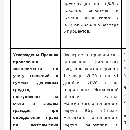
предыдущий год НДФЛ с
доходов заявителя, и
суммой, исчисленной с
того же дохода в размере
6 процентов.
Утверждены Правила
Эксперимент проводится в
По
проведения
отношении физических
Пр
эксперимента по
лиц, подавших в период с
РФ
учету сведений о
1 января 2026 г. по 31
N 
суммах денежных
декабря 2026 г. на
Док
средств,
территориях Московской
инф
поступивших на
области, Ханты-
бан
счета и вклады
Мансийского автономного
— Р
граждан, при
округа — Югры и Ямало-
зак
определении права
Ненецкого автономного
(Ве
на ежемесячное
округа заявление о