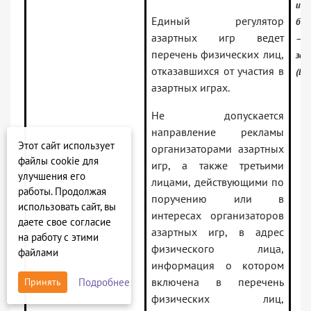
инф
Единый регулятор
бан
азартных игр ведет
— Р
перечень физических лиц,
зак
отказавшихся от участия в
(Ве
азартных играх.
Не допускается
направление рекламы
Этот сайт использует
организаторами азартных
файлы cookie для
игр, а также третьими
улучшения его
лицами, действующими по
работы. Продолжая
поручению или в
использовать сайт, вы
интересах организаторов
даете свое согласие
азартных игр, в адрес
на работу с этими
физического лица,
файлами
информация о котором
включена в перечень
Подробнее
Принять
физических лиц,