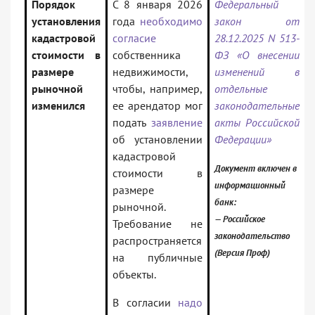
Порядок
С 8 января 2026
Федеральный
установления
года
необходимо
закон от
кадастровой
согласие
28.12.2025 N 513-
стоимости в
собственника
ФЗ «О внесении
размере
недвижимости,
изменений в
рыночной
чтобы, например,
отдельные
изменился
ее арендатор мог
законодательные
подать
заявление
акты Российской
об установлении
Федерации»
кадастровой
Документ включен в
стоимости в
информационный
размере
банк:
рыночной.
— Российское
Требование не
законодательство
распространяется
(Версия Проф)
на публичные
объекты.
В согласии
надо