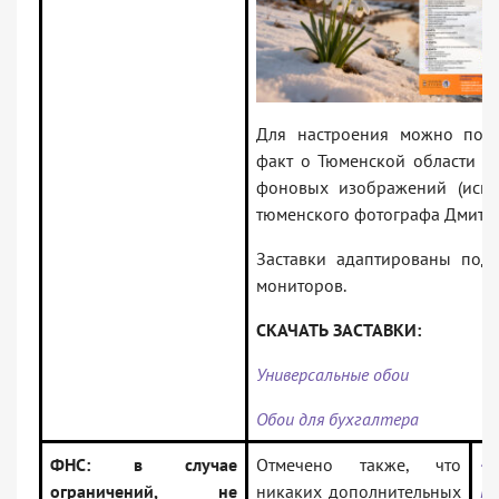
Для настроения можно почи
факт о Тюменской области и
фоновых изображений (испо
тюменского фотографа Дмитри
Заставки адаптированы под
мониторов.
СКАЧАТЬ ЗАСТАВКИ:
Универсальные обои
Обои для бухгалтера
ФНС: в случае
Отмечено также, что
<
ограничений, не
никаких дополнительных
Р