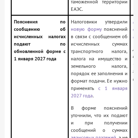
таможенной территории
ЕАЭС.
Пояснения по
Налоговики утвердили
Пр
сообщению об
новую форму
пояснений
от
исчисленных налогах
в связи с сообщением об
Е
подают по
исчисленных суммах
До
обновленной форме с
транспортного налога,
ин
1 января 2027 года
налога на имущество и
— 
земельного налога,
за
порядок ее заполнения и
(В
формат подачи. Ее нужно
применять
с 1 января
2027 года
.
В форме пояснений
уточнили, что их подают
и при получении
сообщений о суммах
авансовых платежей
, а не