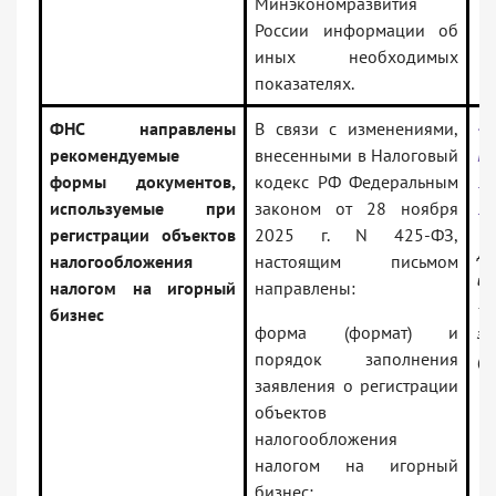
Минэкономразвития
России информации об
иных необходимых
показателях.
ФНС направлены
В связи с изменениями,
<
рекомендуемые
внесенными в Налоговый
Р
формы документов,
кодекс РФ Федеральным
10
используемые при
законом от 28 ноября
3
регистрации объектов
2025 г. N 425-ФЗ,
До
налогообложения
настоящим письмом
ин
налогом на игорный
направлены:
— 
бизнес
форма (формат) и
за
порядок заполнения
(В
заявления о регистрации
объектов
налогообложения
налогом на игорный
бизнес;