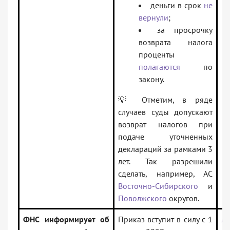
деньги в срок
не
вернули
;
за просрочку
возврата налога
проценты
полагаются
по
закону.
💡 Отметим, в ряде
случаев суды допускают
возврат налогов при
подаче уточненных
деклараций за рамками 3
лет. Так разрешили
сделать, например, АС
Восточно-Сибирского
и
Поволжского
округов.
ФНС информирует об
Приказ вступит в силу с 1
Пи