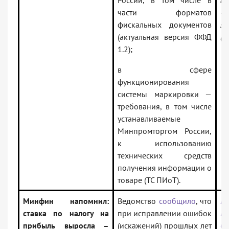
России, в том числе в
ин
части форматов
— 
фискальных документов
за
(актуальная версия ФФД
(В
1.2);
в сфере
функционирования
системы маркировки —
требования, в том числе
устанавливаемые
Минпромторгом России,
к использованию
технических средств
получения информации о
товаре (ТС ПИоТ).
Минфин напомнил:
Ведомство
сообщило
, что
Пи
ставка по налогу на
при исправлении ошибок
Ро
прибыль выросла –
(искажений) прошлых лет
03