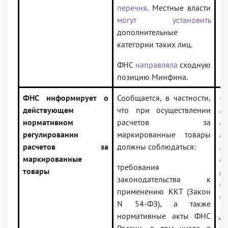
перечня
. Местные власти
могут установить
дополнительные
категории таких лиц.
ФНС
направляла
сходную
позицию Минфина.
ФНС информирует о
Сообщается, в частности,
<
действующем
что при осуществлении
Ро
нормативном
расчетов за
на
регулировании
маркированные товары
н
расчетов за
должны соблюдаться:
за
маркированные
п
требования
товары
р
законодательства к
ма
применению ККТ (Закон
т
N 54-ФЗ), а также
нормативные акты ФНС
До