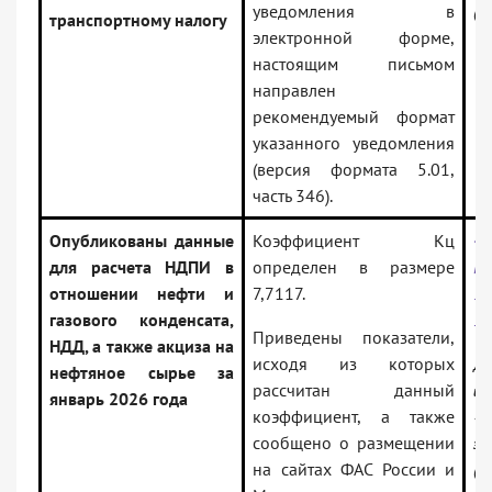
уведомления в
(В
транспортному налогу
электронной форме,
настоящим письмом
направлен
рекомендуемый формат
указанного уведомления
(версия формата 5.01,
часть 346).
Опубликованы данные
Коэффициент Кц
<
для расчета НДПИ в
определен в размере
Р
отношении нефти и
7,7117.
10
газового конденсата,
3
Приведены показатели,
НДД, а также акциза на
исходя из которых
До
нефтяное сырье за
рассчитан данный
ин
январь 2026 года
коэффициент, а также
— 
сообщено о размещении
за
на сайтах ФАС России и
(В