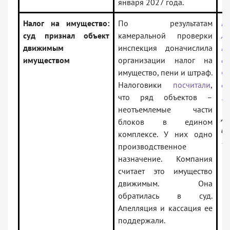
января 2027 года.
Налог на имущество:
По результатам
По
суд признал объект
камеральной проверки
Ар
движимым
инспекция доначислила
По
имуществом
организации налог на
о
имущество, пени и штраф.
Ф
Налоговики
посчитали
,
д
что ряд объектов –
19
неотъемлемые части
До
блоков в едином
ин
комплексе. У них одно
— 
производственное
назначение. Компания
считает это имущество
движимым. Она
обратилась в суд.
Апелляция и кассация ее
поддержали.