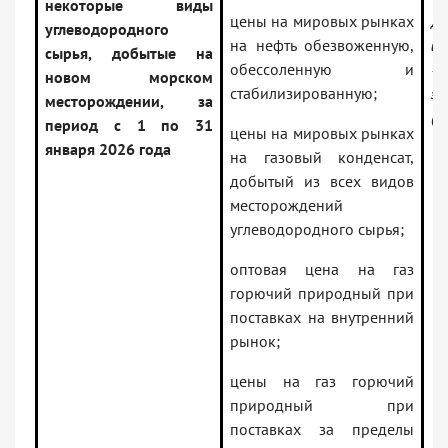
некоторые виды
цены на мировых рынках
До
углеводородного
на нефть обезвоженную,
ин
сырья, добытые на
обессоленную и
— 
новом морском
стабилизированную;
за
месторождении, за
(В
период с 1 по 31
цены на мировых рынках
января 2026 года
на газовый конденсат,
добытый из всех видов
месторождений
углеводородного сырья;
оптовая цена на газ
горючий природный при
поставках на внутренний
рынок;
цены на газ горючий
природный при
поставках за пределы