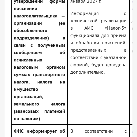
утверждении формы
января 2027 г.
от
пояснений
БС
Информация о
налогоплательщика —
технической реализации
До
организации (ее
в АИС «Налог-3»
ин
обособленного
функционала для приема
— 
подразделения) в
и обработки пояснений,
за
связи с полученным
представленных в
(В
сообщением об
соответствии с указанной
исчисленных
формой, будет доведена
налоговым органом
дополнительно.
суммах транспортного
налога, налога на
имущество
организаций,
земельного налога
(авансовых платежей
по налогам)
ФНС информирует об
В соответствии с
Пи