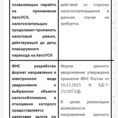
позволяющих перейти
действий со стороны
02
на применение
налогоплательщиков в
0
АвтоУСН,
данном случае не
До
налогоплательщик
требуется.
ин
продолжает применять
— 
налоговый режим,
за
действующий до даты
(В
планируемого
перехода на АвтоУСН
ФНС разработан
Форма данного
<
формат направления в
уведомления утверждена
Р
электронном виде
приказом ФНС России от
09
уведомления о
10.12.2025 N ЕД-7-
2
выбранном объекте
21/1072@.
До
налогообложения, в
В целях реализации
ин
отношении которого
возможности
— 
предоставляется
направления данного
за
налоговая льгота по