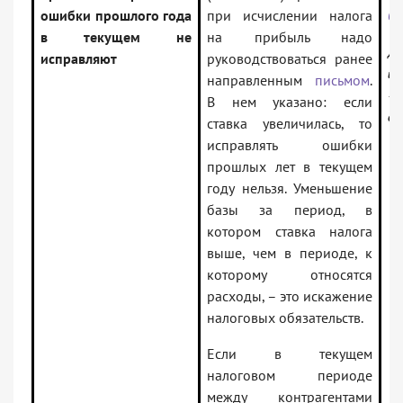
ошибки прошлого года
при исчислении налога
06
в текущем не
на прибыль надо
До
исправляют
руководствоваться ранее
ин
направленным
письмом
.
— 
В нем указано: если
ор
ставка увеличилась, то
исправлять ошибки
прошлых лет в текущем
году нельзя. Уменьшение
базы за период, в
котором ставка налога
выше, чем в периоде, к
которому относятся
расходы, – это искажение
налоговых обязательств.
Если в текущем
налоговом периоде
между контрагентами