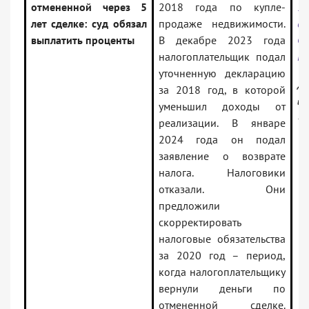
отмененной через 5
2018 года по купле-
Ур
лет сделке: суд обязал
продаже недвижимости.
о
выплатить проценты
В декабре 2023 года
Ф0
налогоплательщик подал
N 
уточненную декларацию
До
за 2018 год, в которой
ин
уменьшил доходы от
— 
реализации. В январе
2024 года он подал
заявление о возврате
налога. Налоговики
отказали. Они
предложили
скорректировать
налоговые обязательства
за 2020 год – период,
когда налогоплательщику
вернули деньги по
отмененной сделке.