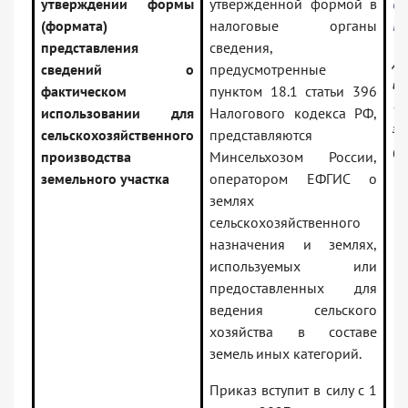
утверждении формы
утвержденной формой в
от
(формата)
налоговые органы
БС
представления
сведения,
До
сведений о
предусмотренные
ин
фактическом
пунктом 18.1 статьи 396
— 
использовании для
Налогового кодекса РФ,
за
сельскохозяйственного
представляются
(В
производства
Минсельхозом России,
земельного участка
оператором ЕФГИС о
землях
сельскохозяйственного
назначения и землях,
используемых или
предоставленных для
ведения сельского
хозяйства в составе
земель иных категорий.
Приказ вступит в силу с 1