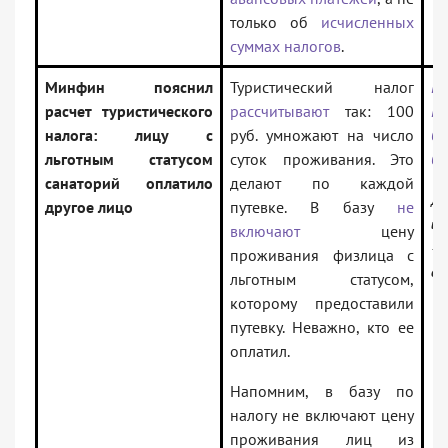
только об
исчисленных
суммах налогов
.
Минфин пояснил
Туристический налог
П
расчет туристического
рассчитывают
так: 100
Р
налога: лицу с
руб. умножают на число
02
льготным статусом
суток проживания. Это
04
санаторий оплатило
делают по каждой
До
другое лицо
путевке. В базу
не
ин
включают
цену
— 
проживания физлица с
ор
льготным статусом,
которому предоставили
путевку. Неважно, кто ее
оплатил.
Напомним, в базу по
налогу не включают цену
проживания лиц из