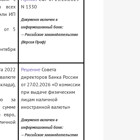
и всех
N 1330
 или ИП
Документ включен в
информационный банк:
Р от 5
— Российское законодательство
(Версия Проф)
ентября
та 2022
Решение
Совета
 валюте
директоров Банка России
клада),
от 27.02.2026 «О комиссии
при выдаче физическим
ию за
лицам наличной
 сумме
иностранной валюты»
 евро,
Документ включен в
личной
информационный банк:
— Российское законодательство