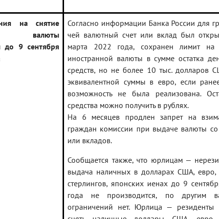
ения на снятие
Согласно информации Банка России для г
ной валюты
чей валютный счет или вклад был откры
 до 9 сентября
марта 2022 года, сохранен лимит на 
а
иностранной валюты в сумме остатка де
средств, но не более 10 тыс. долларов 
эквивалентной суммы в евро, если ране
возможность не была реализована. Ост
средства можно получить в рублях.
На 6 месяцев продлен запрет на взим
граждан комиссии при выдаче валюты со
или вкладов.
Сообщается также, что юрлицам — нерез
выдача наличных в долларах США, евро,
стерлингов, японских иенах до 9 сентяб
года не производится, по другим в
ограничений нет. Юрлица — резиденты 
снять наличные доллары США, евро,