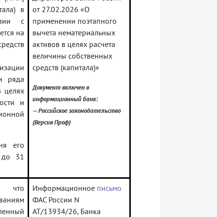
тала) в
от 27.02.2026 «О
твии с
применении поэтапного
ется на
вычета нематериальных
редств
активов в целях расчета
величины собственных
изации
средств (капитала)»
и ряда
Документ включен в
в целях
информационный банк:
ости и
— Российское законодательство
ионной
(Версия Проф)
ня его
 до 31
, что
Информационное
письмо
ваниям
ФАС России N
еленный
АТ/13934/26, Банка