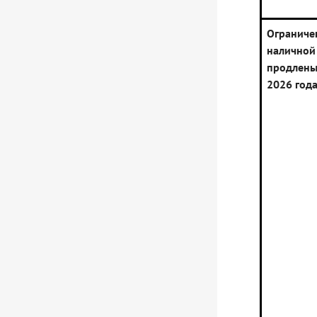
Огранич
налич
продлены
2026 год