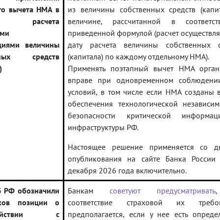
го вычета НМА в
из величины собственных средств (капи
х расчета
величине, рассчитанной в соответс
ыми
приведенной формулой (расчет осуществля
циями величины
дату расчета величины собственных с
нных средств
(капитала) по каждому отдельному НМА).
)
Применять поэтапный вычет НМА орган
вправе при одновременном соблюдени
условий, в том числе если НМА созданы 
обеспечения технологической независим
безопасности критической информац
инфраструктуры РФ.
Настоящее решение применяется со д
опубликования на сайте Банка России
декабря 2026 года включительно.
 РФ обозначили
Банкам
советуют предусматривать
ков позиции о
соответствие страховой их требо
одействии с
предполагается, если у нее есть опред