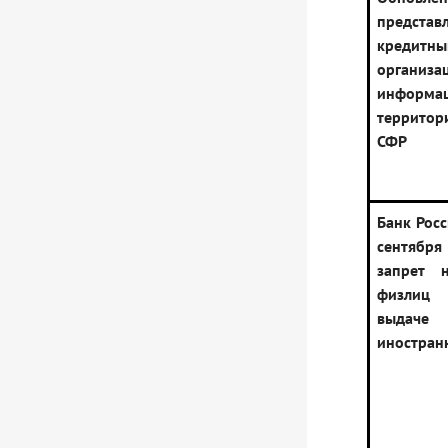
представ
кредитн
организа
информац
территор
СФР
Банк Рос
сентяб
запрет 
физлиц 
выдаче
иностран