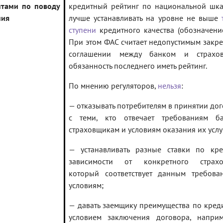
нтами по поводу
кредитный рейтинг по национальной шка
ния
лучше устанавливать на уровне не выше
ступени
кредитного качества (обозначение
При этом ФАС считает недопустимым закре
соглашении между банком и страхо
обязанность последнего иметь рейтинг.
По мнению регуляторов,
нельзя
:
— отказывать потребителям в принятии до
с теми, кто отвечает требованиям б
страховщикам и условиям оказания их услу
— устанавливать разные ставки по кре
зависимости от конкретного страхо
который соответствует данным требова
условиям;
— давать заемщику преимущества по кред
условием заключения договора, наприм