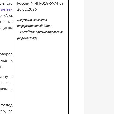
ле. Его
России N ИН-018-59/4 от
третьей
20.02.2026
 «A-«).
Документ включен в
плять в
информационный банк:
вщиком
— Российское законодательство
(Версия Проф)
говоров
анка к
г;
диту в
вщика,
ниям и
иту под
ер, со