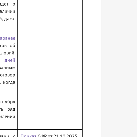
идет о
наличии
й, даже
заранее
ков об
ловий.
х дней
ванным
оговор
, когда
нтября
ть ряд
млении
твии с
Приказ
СФР от 21.10.2025