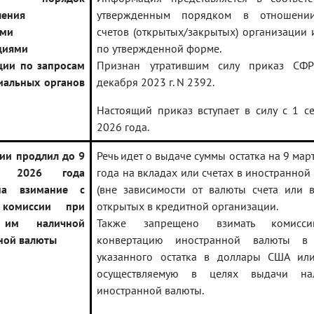
ления
утвержденным порядком в отношени
ыми
счетов (открытых/закрытых) организации
циями
по утвержденной форме.
ии по запросам
Признан утратившим силу приказ СФ
иальных органов
декабря 2023 г. N 2392.
Настоящий приказ вступает в силу с 1 с
2026 года.
сии продлил до 9
Речь идет о выдаче суммы остатка на 9 мар
ря 2026 года
года на вкладах или счетах в иностранной
на взимание с
(вне зависимости от валюты счета или в
комиссии при
открытых в кредитной организации.
 им наличной
Также запрещено взимать комисс
ной валюты
конвертацию иностранной валюты в
указанного остатка в доллары США или
осуществляемую в целях выдачи на
иностранной валюты.