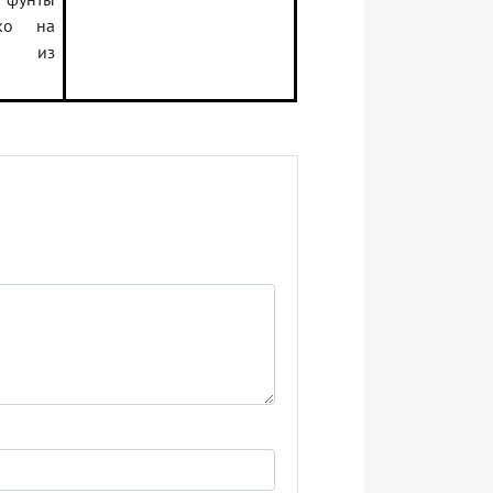
ко на
дя из