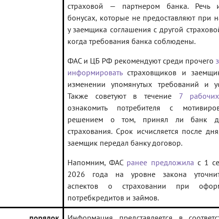
страховой — партнером банка. Речь 
бонусах, которые не предоставляют при 
у заемщика соглашения с другой страхово
когда требования банка соблюдены.
ФАС и ЦБ РФ рекомендуют среди прочего
информировать
страховщиков и заемщи
изменении упомянутых требований и ус
Также советуют в течение
7 рабочи
ознакомить потребителя с мотивиро
решением о том, принял ли банк д
страхования. Срок исчисляется после дня
заемщик передал банку договор.
Напомним, ФАС
ранее предложила
с 1 се
2026 года на уровне закона уточни
аспектов о страховании при офор
потребкредитов и займов.
лен порядок
Информация представляется в соответс