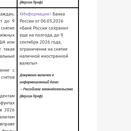
(Версия Проф)
раждан,
<
Информация>
Банка
т до 9
России от 06.03.2026
снятие
«Банк России сохранил
нежных
еще на полгода, до 9
США или
сентября 2026 года,
е такая
ограничения на снятие
альные
наличной иностранной
валюты»
ание с
Документ включен в
 счетов
информационный банк:
— Российское законодательство
идентам
(Версия Проф)
 фунтах
ря 2026
алютам
вправе
 фунты