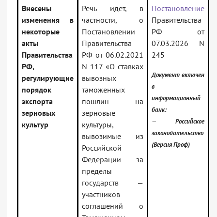
Внесены
Речь идет, в
Постановление
изменения в
частности, о
Правительства
некоторые
Постановлении
РФ от
акты
Правительства
07.03.2026 N
Правительства
РФ от 06.02.2021
245
РФ,
N 117 «О ставках
Документ включен
регулирующие
вывозных
в
порядок
таможенных
информационный
экспорта
пошлин на
банк:
зерновых
зерновые
— Российское
культур
культуры,
законодательство
вывозимые из
(Версия Проф)
Российской
Федерации за
пределы
государств —
участников
соглашений о