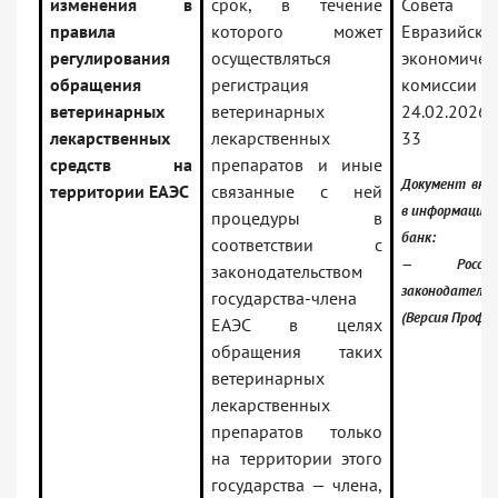
изменения в
срок, в течение
Совета
правила
которого может
Евразийско
регулирования
осуществляться
экономичес
обращения
регистрация
комиссии
ветеринарных
ветеринарных
24.02.202
лекарственных
лекарственных
33
средств на
препаратов и иные
Документ вкл
территории ЕАЭС
связанные с ней
в информацио
процедуры в
банк:
соответствии с
— Российс
законодательством
законодательс
государства-члена
(Версия Проф)
ЕАЭС в целях
обращения таких
ветеринарных
лекарственных
препаратов только
на территории этого
государства — члена,