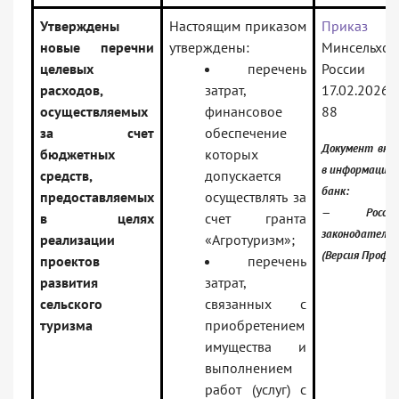
Утверждены
Настоящим приказом
Приказ
новые перечни
утверждены:
Минсельхоз
целевых
перечень
России 
расходов,
затрат,
17.02.202
осуществляемых
финансовое
88
за счет
обеспечение
Документ вкл
бюджетных
которых
в информацио
средств,
допускается
банк:
предоставляемых
осуществлять за
— Российс
в целях
счет гранта
законодательс
реализации
«Агротуризм»;
(Версия Проф)
проектов
перечень
развития
затрат,
сельского
связанных с
туризма
приобретением
имущества и
выполнением
работ (услуг) с