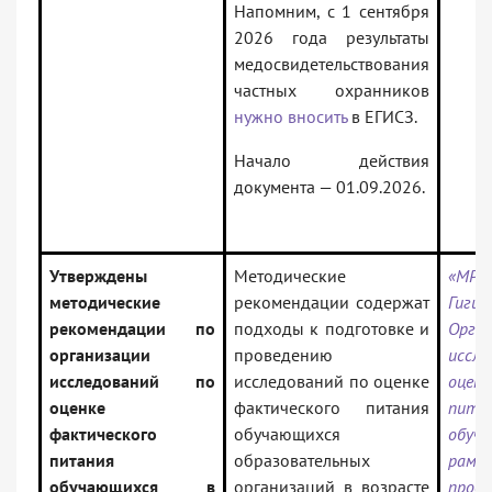
Напомним, с 1 сентября
2026 года результаты
медосвидетельствования
частных охранников
нужно вносить
в ЕГИСЗ.
Начало действия
документа — 01.09.2026.
Утверждены
Методические
«МР 2
методические
рекомендации содержат
Гиги
рекомендации по
подходы к подготовке и
Орган
организации
проведению
иссл
исследований по
исследований по оценке
оценк
оценке
фактического питания
пита
фактического
обучающихся
обу
питания
образовательных
рамка
обучающихся в
организаций в возрасте
прое