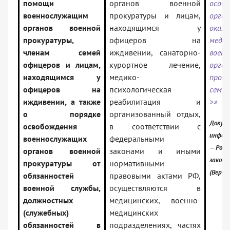
помощи
органов военной
особе
военнослужащим
прокуратуры и лицам,
орган
органов военной
находящимся у
оказа
прокуратуры,
офицеров на
меди
членам семей
иждивении, санаторно-
воен
офицеров и лицам,
курортное лечение,
орга
находящимся у
медико-
проку
офицеров на
психологическая
семе
иждивении, а также
реабилитация и
>»
о порядке
организованный отдых,
Докуме
освобождения
в соответствии с
инфор
военнослужащих
федеральными
— Росс
органов военной
законами и иными
закон
прокуратуры от
нормативными
(Верси
обязанностей
правовыми актами РФ,
военной службы,
осуществляются в
должностных
медицинских, военно-
(служебных)
медицинских
обязанностей в
подразделениях, частях