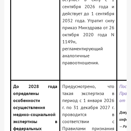
сентября 2026 года и
действует до 1 сентября
2032 года. Утратит силу
приказ Минздрава от 26
октября 2020 года N
1149н,
регламентирующий
аналогичные
правоотношения.
До 2028 года
Предусмотрено, что
Пост
определены
такая экспертиза в
Прав
особенности
период с 1 января 2026
от 15
осуществления
г. по 31 декабря 2027 г.
Докуме
медико-социальной
проводится в
инфор
экспертизы в
соответствии с
— Росс
федеральных
Правилами признания