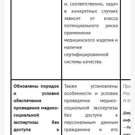
и, соответственно, задач
в конкретных случаях
зависит от класса
потенциального риска
применения
медицинского изделия и
наличия
сертифицированной
системы качества.
Обновлены порядок
Также установлены
Прик
и условия
особенности и условия
Росси
обеспечения
проведения медико-
N 69
проведения медико-
социальной экспертизы
Докуме
социальной
без доступа к
инфор
экспертизы без
персональным данным
— Росс
доступа к
гражданина и его
закон