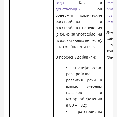
года
. Как и
испо
действующий
, он
обяза
содержит психические
част
расстройства и
охра
расстройства поведения
Докуме
(в т.ч. из-за употребления
инфор
психоактивных веществ),
— Росс
а также болезни глаз.
закон
В перечень добавили:
(Верси
специфические
расстройства
развития речи и
языка, учебных
навыков и
моторной функции
(F80 – F82);
расстройства