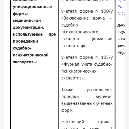
унифицированные
Росси
учетная форма N 100/у
формы
N 176
«Заключение врача —
медицинской
судебно-
Докуме
документации,
психиатрического
инфор
используемые при
эксперта (комиссии
— Росс
проведении
экспертов)»;
закон
судебно-
(Верси
психиатрической
учетная форма N 105/у
экспертизы
«Журнал учета судебно-
психиатрических
экспертиз».
Также установлены
порядки ведения
вышеназванных учетных
форм.
Настоящий приказ
вступает в силу с 1