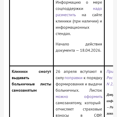
Информацию о мере
соцподдержки
надо
разместить
на сайте
клиники (при наличии) и
информационных
стендах.
Начало действия
документа — 18.04.2026.
Клиники смогут
26 апреля вступают в
Прик
выдавать
силу
поправки
к порядку
Росси
больничные листы
формирования и выдачи
N 22
самозанятым
больничных. Листок
Докуме
можно оформить
инфор
самозанятому, который
— Росс
отчисляет страховые
закон
взносы в СФР.