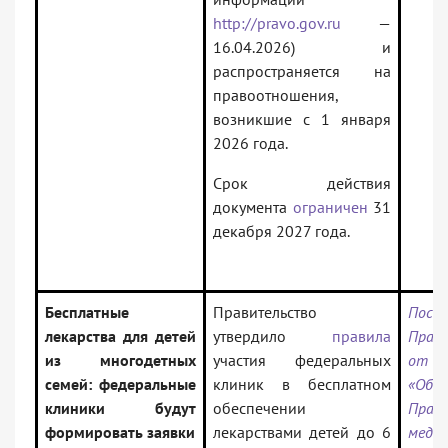
http://pravo.gov.ru
—
16.04.2026) и
распространяется на
правоотношения,
возникшие с 1 января
2026 года.
Срок действия
документа
ограничен
31
декабря 2027 года.
Бесплатные
Правительство
Пост
лекарства для детей
утвердило
правила
Прав
из многодетных
участия федеральных
от 08
семей: федеральные
клиник в бесплатном
«Об 
клиники будут
обеспечении
Пра
формировать заявки
лекарствами детей до 6
медиц