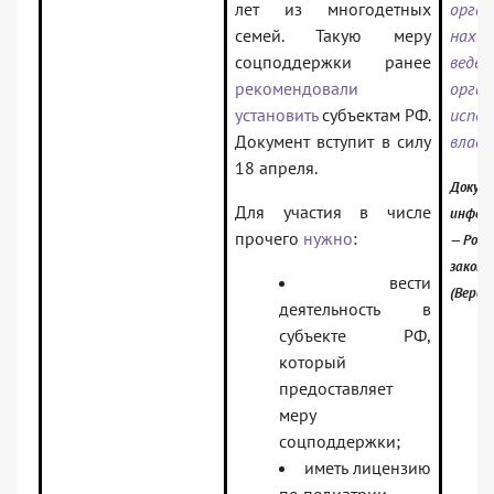
лет из многодетных
орган
семей. Такую меру
нах
соцподдержки ранее
веден
рекомендовали
орган
установить
субъектам РФ.
испо
Документ вступит в силу
влас
18 апреля.
Докуме
Для участия в числе
инфор
прочего
нужно
:
— Росс
закон
вести
(Верси
деятельность в
субъекте РФ,
который
предоставляет
меру
соцподдержки;
иметь лицензию