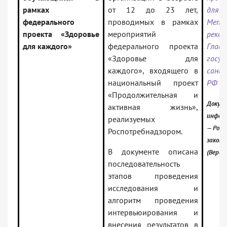
рамках
от 12 до 23 лет,
для
федерального
проводимых в рамках
Мето
проекта «Здоровье
мероприятий
реком
для каждого»
федерального проекта
Глав
«Здоровье для
госу
каждого», входящего в
сани
национальный проект
РФ 27
«Продолжительная и
Докуме
активная жизнь»,
инфор
реализуемых
— Росс
Роспотребнадзором.
закон
В документе описана
(Верси
последовательность
этапов проведения
исследования и
алгоритм проведения
интервьюирования и
внесения результатов в