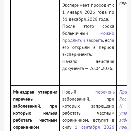
(Верси
Эксперимент проходит с
1 января 2026 года по
31 декабря 2028 года.
После этого срока
больничный
можно
продлить и закрыть
, если
его открыли в период
эксперимента.
Начало действия
документа — 26.04.2026.
Минздрав утвердил
Новый
перечень
Прик
перечень
заболеваний, при
Росси
заболеваний, при
которых запрещено
N 
которых нельзя
работать частным
утвер
работать частным
охранником, вступит в
забол
охранником
силу
1 сентября 2026
преп