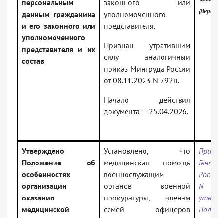
персональным
законного или
(Верси
данным гражданина
уполномоченного
и его законного или
представителя.
уполномоченного
Признан утратившим
представителя и их
силу аналогичный
состав
приказ Минтруда России
от 08.11.2023 N 792н.
Начало действия
документа — 25.04.2026.
Утверждено
Установлено, что
Прика
Положение об
медицинская помощь
Генпр
особенностях
военнослужащим
Росси
организации
органов военной
N 
оказания
прокуратуры, членам
утве
медицинской
семей офицеров
Пол