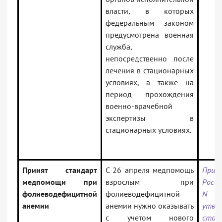
власти, в которых
федеральным законом
предусмотрена военная
служба,
непосредственно после
лечения в стационарных
условиях, а также на
период прохождения
военно-врачебной
экспертизы в
стационарных условиях.
Принят стандарт
С 26 апреля медпомощь
Прик
медпомощи при
взрослым при
Росси
фолиеводефицитной
фолиеводефицитной
N 
анемии
анемии нужно оказывать
утве
с учетом нового
стан