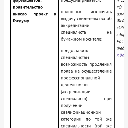
фармацевтов:
предусматривается:
N 120
правительство
«О
полностью исключить
внесло проект в
из
выдачу свидетельства об
Госдуму
Феде
аккредитации
«Об 
специалиста на
здор
бумажном носителе;
Росси
Федер
предоставить
к док
специалистам
возможность продления
права на осуществление
профессиональной
деятельности
(аккредитации
специалиста) при
получении
квалификационной
категории по той же
специальности (той же