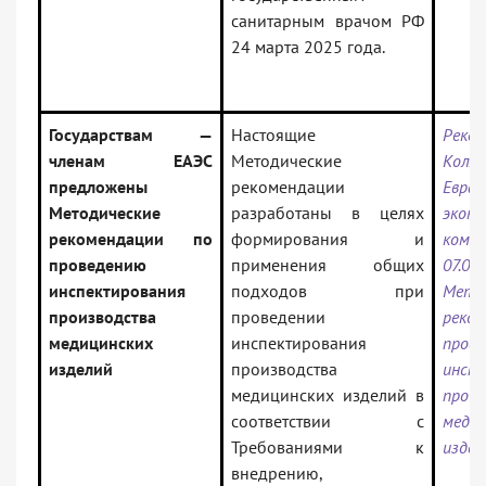
санитарным врачом РФ
24 марта 2025 года.
Государствам —
Настоящие
Реком
членам ЕАЭС
Методические
Колле
предложены
рекомендации
Евраз
Методические
разработаны в целях
эконо
рекомендации по
формирования и
ко
проведению
применения общих
07.0
инспектирования
подходов при
Мето
производства
проведении
реко
медицинских
инспектирования
прове
изделий
производства
инспе
медицинских изделий в
произ
соответствии с
медиц
Требованиями к
издел
внедрению,