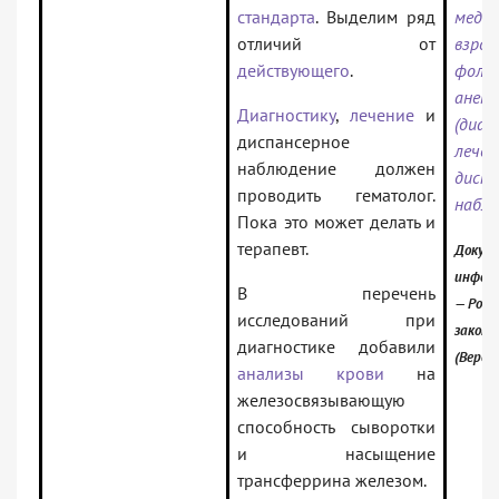
стандарта
. Выделим ряд
меди
отличий от
взр
действующего
.
фоли
анем
Диагностику
,
лечение
и
(диаг
диспансерное
ле
наблюдение должен
диспа
проводить гематолог.
наблю
Пока это может делать и
терапевт.
Докуме
инфор
В перечень
— Росс
исследований при
закон
диагностике добавили
(Верси
анализы крови
на
железосвязывающую
способность сыворотки
и насыщение
трансферрина железом.