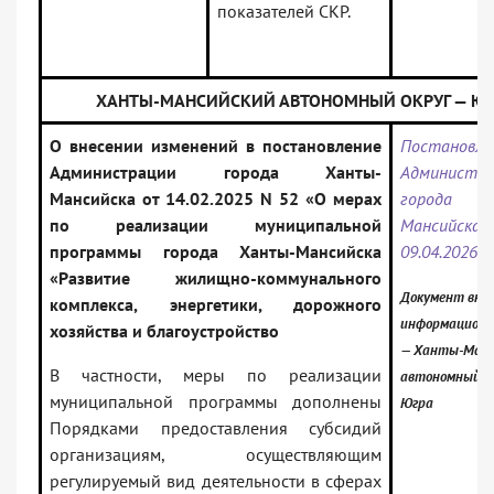
показателей СКР.
ХАНТЫ-МАНСИЙСКИЙ АВТОНОМНЫЙ ОКРУГ — ЮГ
О внесении изменений в постановление
Постановле
Администрации города Ханты-
Администра
Мансийска от 14.02.2025 N 52 «О мерах
города 
по реализации муниципальной
Мансийс
программы города Ханты-Мансийска
09.04.2026 
«Развитие жилищно-коммунального
Документ вклю
комплекса, энергетики, дорожного
информационн
хозяйства и благоустройство
— Ханты-Манс
В частности, меры по реализации
автономный ок
муниципальной программы дополнены
Югра
Порядками предоставления субсидий
организациям, осуществляющим
регулируемый вид деятельности в сферах