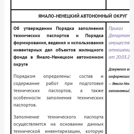
ЯМАЛО-НЕНЕЦКИЙ АВТОНОМНЫЙ ОКРУГ
Об утверждении Порядка заполнения
Приказ
технических паспортов и Порядка
Департаме
формирования, ведения и использования
имуществе
инвентарных дел объектов жилищного
отношени
фонда в Ямало-Ненецком автономном
от 20.03.20
округе
Документ вклю
Порядком определены: состав и
информационн
содержание работ при подготовке
— Ямало-Нене
технических паспортов, а также
автономный о
особенности заполнения технических
паспортов.
Заполнение технического паспорта
осуществляется на основании данных
технической инвентаризации, которую