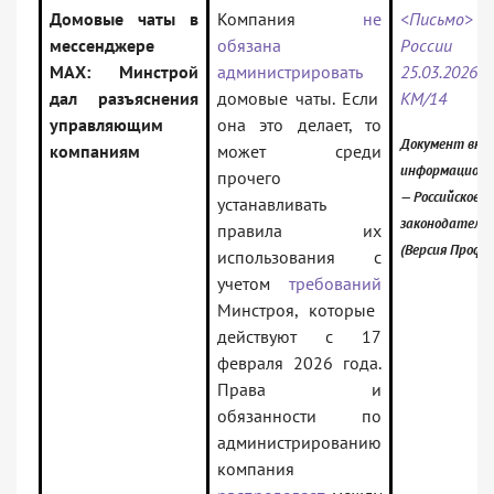
Домовые чаты в
Компания
не
<Письмо> М
мессенджере
обязана
Росси
MAX: Минстрой
администрировать
25.03.2026 
дал разъяснения
домовые чаты. Если
КМ/14
управляющим
она это делает, то
Документ вклю
компаниям
может среди
информационн
прочего
— Российское
устанавливать
законодатель
правила их
(Версия Проф)
использования с
учетом
требований
Минстроя, которые
действуют с 17
февраля 2026 года.
Права и
обязанности по
администрированию
компания