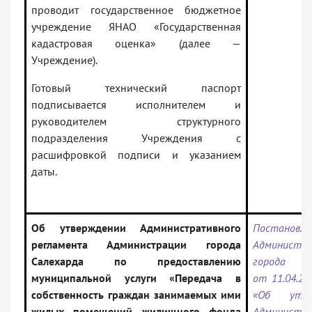
проводит государственное бюджетное
учреждение ЯНАО «Государственная
кадастровая оценка» (далее —
Учреждение).
Готовый технический паспорт
подписывается исполнителем и
руководителем структурного
подразделения Учреждения с
расшифровкой подписи и указанием
даты.
Об утверждении Административного
Постановле
регламента Администрации города
Администра
Салехарда по предоставлению
города Са
муниципальной услуги «Передача в
от 11.04.20
собственность граждан занимаемых ими
«Об утве
жилых помещений жилищного фонда
Администра