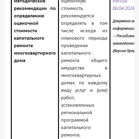
методические
оценочную
Росси
рекомендации по
стоимость
06.04.2026 
определению
рекомендуется
Документ вклю
оценочной
определять в том
информационн
стоимости
числе исходя из
— Российское
капитального
планового периода
законодатель
ремонта
проведения
(Версия Проф)
многоквартирного
капитального
дома
ремонта общего
имущества в
многоквартирных
домах по каждому
виду услуг и (или)
работ,
установленных
региональной
программой
капитального
ремонта.