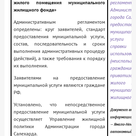
жилого помещения муниципального
регламента
жилищного фонда»
Администра
города Сале
Административным регламентом
предоставл
определены: круг заявителей, стандарт
муниципаль
предоставления муниципальной услуги,
услуги «
состав, последовательность и сроки
справ
выполнения административных процедур
использован
(действий), а также требования к порядку
(неиспользо
их выполнения.
гражданино
приватизац
Заявителями на предоставление
жилого по
муниципальной услуги являются граждане
муниципаль
РФ.
жилищного 
Установлено, что непосредственное
Документ вклю
предоставление муниципальной услуги
информационн
осуществляет Управление жилищной
— Ямало-Нене
политики Администрации города
автономный о
Салехарда.