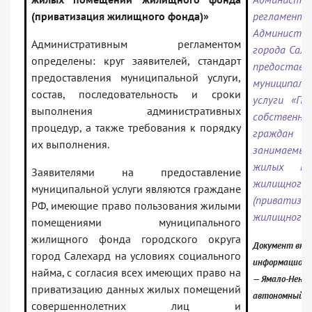
(приватизация жилищного фонда)»
регламента
Администра
Административным регламентом
города Сале
определены: круг заявителей, стандарт
предоставл
предоставления муниципальной услуги,
муниципаль
состав, последовательность и сроки
услуги «Пе
выполнения административных
собственно
процедур, а также требования к порядку
граждан
их выполнения.
занимаем
жилых по
Заявителями на предоставление
жилищног
муниципальной услуги являются граждане
(приватиза
РФ, имеющие право пользования жилыми
жилищного 
помещениями муниципального
жилищного фонда городского округа
Документ вклю
город Салехард на условиях социального
информационн
найма, с согласия всех имеющих право на
— Ямало-Нене
приватизацию данных жилых помещений
автономный о
совершеннолетних лиц и