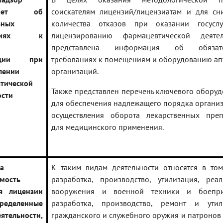
инает об
соискателям лицензий/лицензиатам и для сн
ьных
количества отказов при оказании госусл
ваниях к
лицензированию фармацевтической деятел
представлена информация об обязате
зации при
требованиях к помещениям и оборудованию ап
лении
организаций.
тической
Также представлен перечень ключевого обору
ости
для обеспечения надлежащего порядка органи
осуществления оборота лекарственных преп
для медицинского применения.
а
К таким видам деятельности относятся в том
мость
разработка, производство, утилизация, реал
я лицензии
вооружения и военной техники и боепри
еделенные
разработка, производство, ремонт и утил
тельности,
гражданского и служебного оружия и патронов 