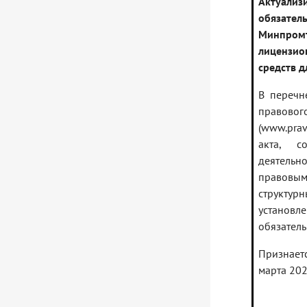
Актуали
обязател
Минпром
лицензио
средств 
В перечн
правовог
(www.pra
акта, с
деятель
правовым 
структур
установ
обязатель
Признает
марта 2023