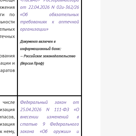
ижения
от 22.04.2026 N 02и-362/26
уги по
«Об обязательных
ьности
требованиях к аптечной
льных
организации»
течных
Документ включен в
информационный банк:
дования
— Российское законодательство
зации и
(Версия Проф)
аратов
 числе
Федеральный закон от
изация
25.04.2026 N 111-ФЗ «О
пасов,
внесении изменений в
изация
статью 9 Федерального
к нему,
закона «Об оружии» и