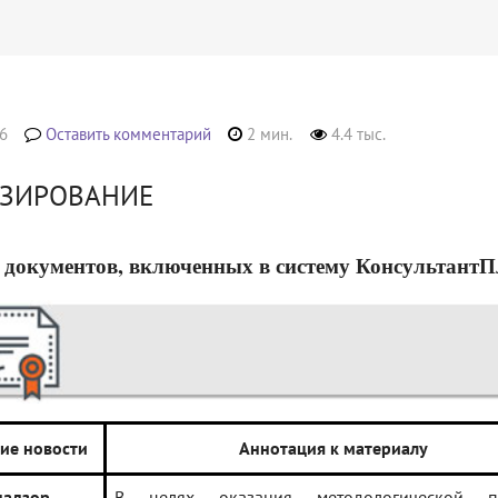
6
Оставить комментарий
2 мин.
4.4 тыс.
ЗИРОВАНИЕ
 документов, включенных в систему КонсультантПлюс
ие новости
Аннотация к материалу
надзор
В целях оказания методологической п