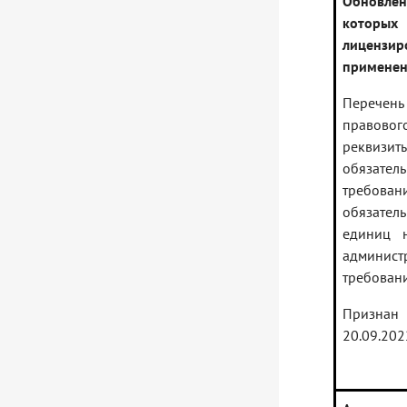
Обновлен
которых
лицензир
примене
Перечень
правовог
реквизит
обязатель
требован
обязател
единиц н
админис
требовани
Признан 
20.09.202