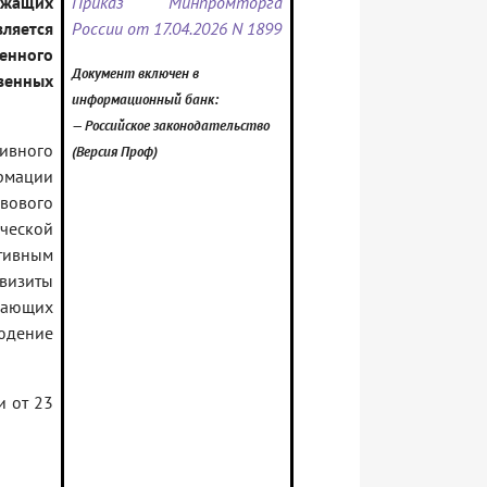
ржащих
Приказ Минпромторга
ляется
России от 17.04.2026 N 1899
енного
Документ включен в
венных
информационный банк:
— Российское законодательство
ивного
(Версия Проф)
рмации
авового
ческой
тивным
квизиты
вающих
юдение
и от 23