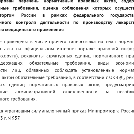
зирован перечень нормативных правовых актов, соде
ьные требования, оценка соблюдения которых осуществ
торгом России в рамках федерального государств
нного контроля деятельности по производству лекарст
для медицинского применения
е приведены в числе прочего гиперссылка на текст нормат
о акта на официальном интернет-портале правовой инфо
vo.gov.ru), реквизиты структурных единиц нормативного пр
одержащих обязательные требования, виды экономи
ности лиц, обязанных соблюдать установленные норма
актом обязательные требования, в соответствии с ОКВЭД, ре
ных единиц нормативных правовых актов, предусматри
ление административной ответственности за несобл
ного требования.
ся утратившим силу аналогичный приказ Минпромторга Росси
 г. N 957.