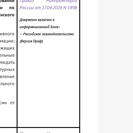
ований
Приказ Минпромторга
уги по
России от 17.04.2026 N 1898
нского
Документ включен в
информационный банк:
ивного
— Российское законодательство
мации;
(Версия Проф)
ржащих
тельные
людать
ктурных
вление
льного
сии от