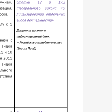
ужием,
статьи 12 и 19.2
зация,
Федерального закона «О
ссов.
лицензировании отдельных
видов деятельности»
лу с 1
Документ включен в
информационный банк:
вязи с
— Российское законодательство
 видов
(Версия Проф)
.1 и 10
ая 2011
 видов
ального
етствия