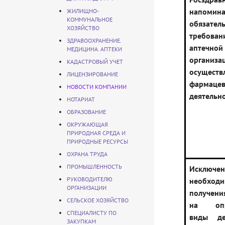
напом
ЖИЛИЩНО-
КОММУНАЛЬНОЕ
обязател
ХОЗЯЙСТВО
требо
ЗДРАВООХРАНЕНИЕ.
аптечной
МЕДИЦИНА. АПТЕКИ
органи
КАДАСТРОВЫЙ УЧЕТ
осуществ
ЛИЦЕНЗИРОВАНИЕ
фармацев
НОВОСТИ КОМПАНИИ
деятельн
НОТАРИАТ
ОБРАЗОВАНИЕ
ОКРУЖАЮЩАЯ
ПРИРОДНАЯ СРЕДА И
ПРИРОДНЫЕ РЕСУРСЫ
ОХРАНА ТРУДА
ПРОМЫШЛЕННОСТЬ
Исключен
РУКОВОДИТЕЛЮ
необходи
ОРГАНИЗАЦИИ
получени
СЕЛЬСКОЕ ХОЗЯЙСТВО
на опр
СПЕЦИАЛИСТУ ПО
виды дея
ЗАКУПКАМ