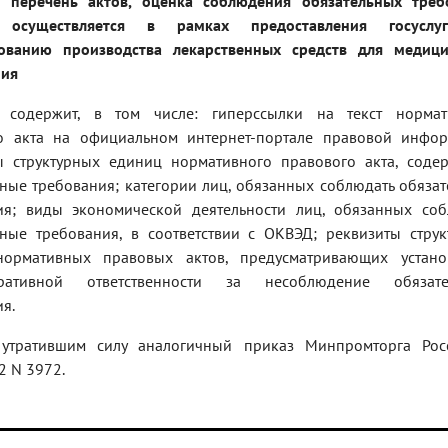
 перечень актов, оценка соблюдения обязательных треб
 осуществляется в рамках предоставления госусл
ованию производства лекарственных средств для медици
ния
 содержит, в том числе: гиперссылки на текст нормат
о акта на официальном интернет-портале правовой инфор
ы структурных единиц нормативного правового акта, соде
ные требования; категории лиц, обязанных соблюдать обяза
ия; виды экономической деятельности лиц, обязанных соб
ьные требования, в соответствии с ОКВЭД; реквизиты стру
ормативных правовых актов, предусматривающих устано
тративной ответственности за несоблюдение обязате
я.
утратившим силу аналогичный приказ Минпромторга Рос
2 N 3972.