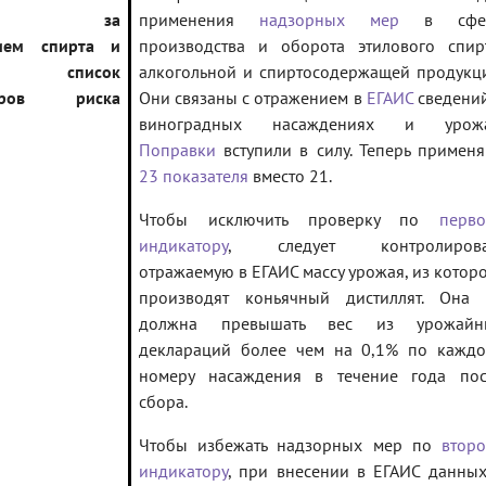
роль за
применения
надзорных мер
в сфе
ием спирта и
производства и оборота этилового спир
ля: список
алкогольной и спиртосодержащей продукц
торов риска
Они связаны с отражением в
ЕГАИС
сведени
виноградных насаждениях и урожа
Поправки
вступили в силу. Теперь примен
23 показателя
вместо 21.
Чтобы исключить проверку по
перво
индикатору
, следует контролирова
отражаемую в ЕГАИС массу урожая, из котор
производят коньячный дистиллят. Она 
должна превышать вес из урожайн
деклараций более чем на 0,1% по каждо
номеру насаждения в течение года пос
сбора.
Чтобы избежать надзорных мер по
втор
индикатору
, при внесении в ЕГАИС данны