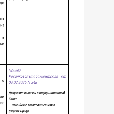
до
ния
 из
ы в
ки
Приказ
Росалкогольтабакконтроля от
го
03.02.2026 N 24н
Документ включен в информационный
ии
банк:
ве
— Российское законодательство
(Версия Проф)