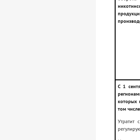
никотин
продукци
производ
С 1 сент
региона
которых 
том числе
Утратит 
регулиру