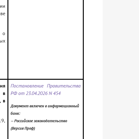
ии
ве
 о
ых
ния
Постановление Правительства
 в
РФ от 23.04.2026 N 454
, в
Документ включен в информационный
банк:
19,
— Российское законодательство
(Версия Проф)