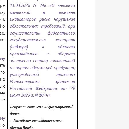
ре
11.03.2026 N 24н «О внесении
та,
изменений в перечень
ии.
индикаторов риска нарушения
й о
обязательных требований при
е.
осуществлении федерального
яют
государственного контроля
(надзора) в области
производства и оборота
му
этилового спирта, алкогольной
ть
и спиртосодержащей продукции,
ого
утвержденный приказом
не
Министерства финансов
ых
Российской Федерации от 29
му
июня 2023 г. N 107н»
ле
Документ включен в информационный
банк:
ому
— Российское законодательство
х о
(Версия Проф)