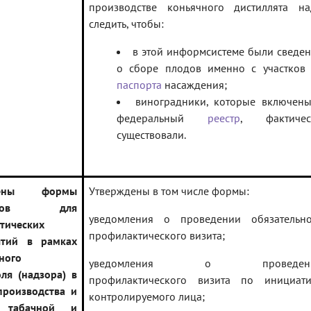
производстве коньячного дистиллята на
следить, чтобы:
в этой информсистеме были сведе
о сборе плодов именно с участков
паспорта
насаждения;
виноградники, которые включен
федеральный
реестр
, фактичес
существовали.
влены формы
Утверждены в том числе формы:
ентов для
уведомления о проведении обязательно
тических
профилактического визита;
ятий в рамках
ного
уведомления о проведен
оля (надзора) в
профилактического визита по инициати
производства и
контролируемого лица;
 табачной и