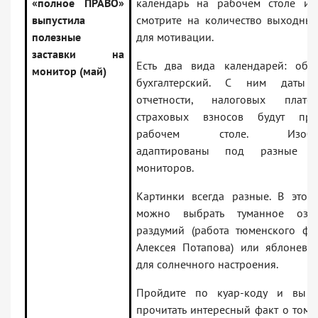
«полное ПРАВО»
календарь на рабочем столе и
выпустила
смотрите на количество выходных
полезные
для мотивации.
заставки на
Есть два вида календарей: об
монитор (май)
бухгалтерский. С ним даты 
отчетности, налоговых плат
страховых взносов будут пр
рабочем столе. Изобра
адаптированы под разные р
мониторов.
Картинки всегда разные. В этом
можно выбрать туманное озе
раздумий (работа тюменского фо
Алексея Потапова) или яблоневы
для солнечного настроения.
Пройдите по куар-коду и вы 
прочитать интересный факт о том,