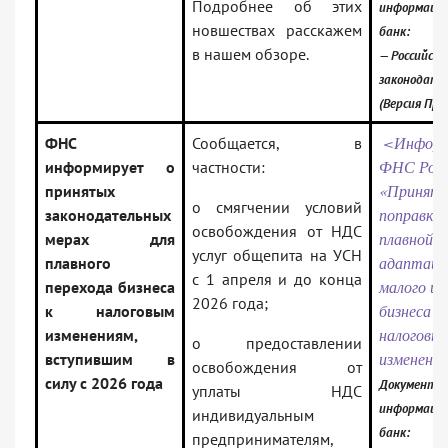
Подробнее об этих
информаци
новшествах расскажем
банк:
в нашем обзоре.
— Российско
законодате
(Версия Про
<Информ
ФНС
Сообщается, в
ФНС Рос
информирует о
частности:
«Принят
принятых
о смягчении условий
поправки 
законодательных
освобождения от НДС
плавной
мерах для
услуг общепита на УСН
адаптаци
плавного
с 1 апреля и до конца
малого и 
перехода бизнеса
2026 года;
бизнеса к
к налоговым
налоговы
изменениям,
о предоставлении
изменени
вступившим в
освобождения от
силу с 2026 года
Документ в
уплаты НДС
информаци
индивидуальным
банк:
предпринимателям,