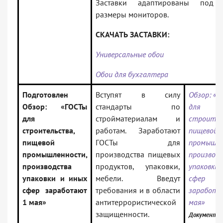
Заставки адаптированы под 
размеры мониторов.
СКАЧАТЬ ЗАСТАВКИ:
Универсальные обои
Обои для бухгалтера
Подготовлен
Вступят в силу
Обзор: «Г
Обзор: «ГОСТы
стандарты по
для
для
стройматериалам и
строител
строительства,
работам. Заработают
пищевой
пищевой
ГОСТы для
промышле
промышленности,
производства пищевых
производ
производства
продуктов, упаковки,
упаковки 
упаковки и иных
мебели. Введут
сфер
сфер заработают
требования и в области
заработа
1 мая»
антитеррористической
мая»
защищенности.
Документ в