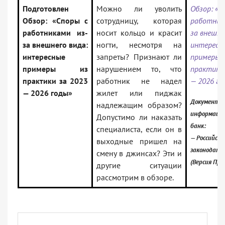
Подготовлен
Можно ли уволить
Обзор: «С
Обзор: «Споры с
сотрудницу, которая
работник
работниками из-
носит кольцо и красит
за внешне
за внешнего вида:
ногти, несмотря на
интересн
интересные
запреты? Признают ли
примеры 
примеры из
нарушением то, что
практики 
практики за 2023
работник не надел
— 2026 го
— 2026 годы»
жилет или пиджак
Документ в
надлежащим образом?
информаци
Допустимо ли наказать
банк:
специалиста, если он в
— Российско
выходные пришел на
законодате
смену в джинсах? Эти и
(Версия Про
другие ситуации
рассмотрим в обзоре.