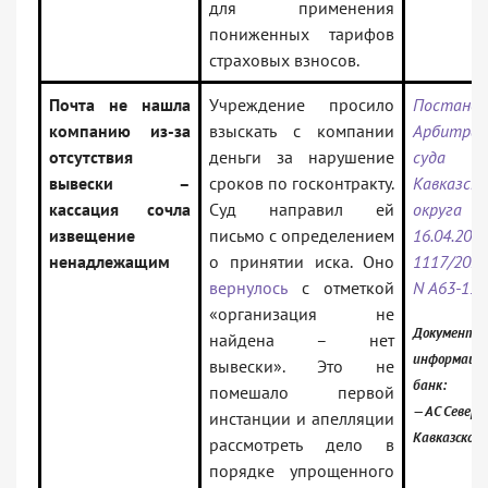
для применения
пониженных тарифов
страховых взносов.
Почта не нашла
Учреждение просило
Постанов
компанию из-за
взыскать с компании
Арбитраж
отсутствия
деньги за нарушение
суда С
вывески –
сроков по госконтракту.
Кавказско
кассация сочла
Суд направил ей
округ
извещение
письмо с определением
16.04.202
ненадлежащим
о принятии иска. Оно
1117/2026
вернулось
с отметкой
N А63-113
«организация не
Документ в
найдена – нет
информаци
вывески». Это не
банк:
помешало первой
— АС Северо
инстанции и апелляции
Кавказского
рассмотреть дело в
порядке упрощенного