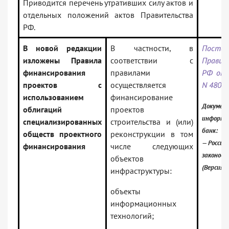
Приводится перечень утративших силу актов и
отдельных положений актов Правительства
РФ.
В новой редакции
В частности, в
Постан
изложены Правила
соответствии с
Правит
финансирования
правилами
РФ от 
проектов с
осуществляется
N 480
использованием
финансирование
Документ
облигаций
проектов
информа
специализированных
строительства и (или)
банк:
обществ проектного
реконструкции в том
— Россий
финансирования
числе следующих
законод
объектов
(Версия 
инфраструктуры:
объекты
информационных
технологий;