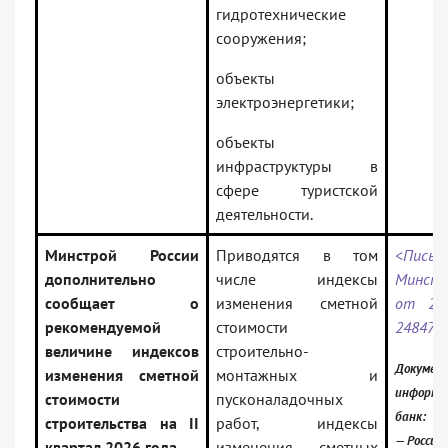
гидротехнические
сооружения;
объекты
электроэнергетики;
объекты
инфраструктуры в
сфере туристской
деятельности.
Минстрой России
Приводятся в том
<Письм
дополнительно
числе индексы
Минстр
сообщает о
изменения сметной
от 27.
рекомендуемой
стоимости
24847-
величине индексов
строительно-
Документ
изменения сметной
монтажных и
информа
стоимости
пусконаладочных
банк:
строительства на II
работ, индексы
— Россий
квартал 2026 года
изменения сметных