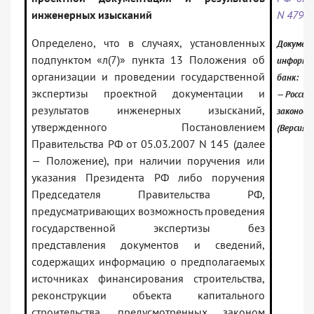
инженерных изысканий
N 479
Определено, что в случаях, установленных
Документ
подпунктом «л(7)» пункта 13 Положения об
информа
организации и проведении государственной
банк:
экспертизы проектной документации и
— Россий
результатов инженерных изысканий,
законод
утвержденного Постановлением
(Версия 
Правительства РФ от 05.03.2007 N 145 (далее
— Положение), при наличии поручения или
указания Президента РФ либо поручения
Председателя Правительства РФ,
предусматривающих возможность проведения
государственной экспертизы без
представления документов и сведений,
содержащих информацию о предполагаемых
источниках финансирования строительства,
реконструкции объекта капитального
строительства, предусмотренных законом