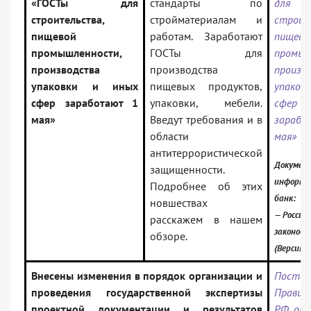
«ГОСТы для
стандарты по
для
строительства,
стройматериалам и
строит
пищевой
работам. Заработают
пищево
промышленности,
ГОСТы для
промыш
производства
производства
произв
упаковки и иных
пищевых продуктов,
упаковк
сфер заработают 1
упаковки, мебели.
сфер
мая»
Введут требования и в
зарабо
области
мая»
антитеррористической
Документ
защищенности.
информа
Подробнее об этих
банк:
новшествах
— Россий
расскажем в нашем
законод
обзоре.
(Версия 
Внесены изменения в порядок организации и
Постан
проведения государственной экспертизы
Правит
проектной документации и результатов
РФ от 