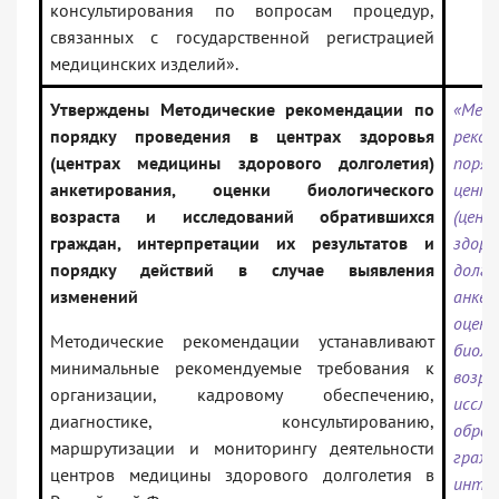
консультирования по вопросам процедур,
связанных с государственной регистрацией
медицинских изделий».
Утверждены Методические рекомендации по
«Мето
порядку проведения в центрах здоровья
реко
(центрах медицины здорового долголетия)
поряд
анкетирования, оценки биологического
цент
возраста и исследований обратившихся
(цен
граждан, интерпретации их результатов и
здоро
порядку действий в случае выявления
долго
изменений
анкет
оценк
Методические рекомендации устанавливают
биоло
минимальные рекомендуемые требования к
во
организации, кадровому обеспечению,
иссле
диагностике, консультированию,
обра
маршрутизации и мониторингу деятельности
гражд
центров медицины здорового долголетия в
инте