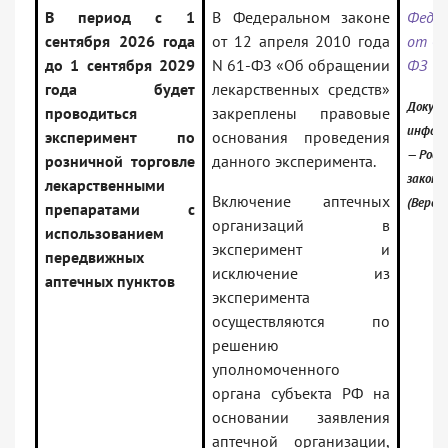
В период с 1
В Федеральном законе
Феде
сентября 2026 года
от 12 апреля 2010 года
от 02
до 1 сентября 2029
N 61-ФЗ «Об обращении
ФЗ
года будет
лекарственных средств»
Докуме
проводиться
закреплены правовые
информ
эксперимент по
основания проведения
— Росс
розничной торговле
данного эксперимента.
законо
лекарственными
Включение аптечных
(Верси
препаратами с
организаций в
использованием
эксперимент и
передвижных
исключение из
аптечных пунктов
эксперимента
осуществляются по
решению
уполномоченного
органа субъекта РФ на
основании заявления
аптечной организации,