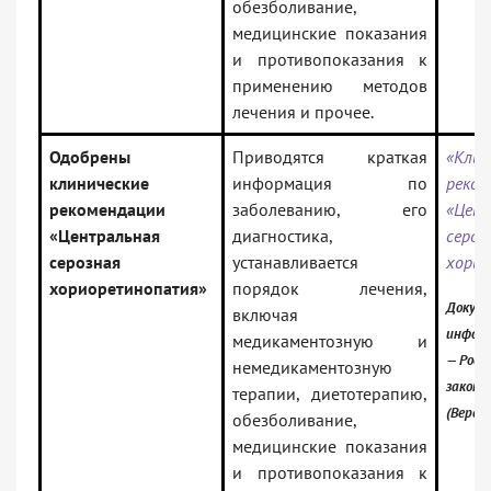
обезболивание,
медицинские показания
и противопоказания к
применению методов
лечения и прочее.
Одобрены
Приводятся краткая
«Клин
клинические
информация по
реком
рекомендации
заболеванию, его
«Цент
«Центральная
диагностика,
сероз
серозная
устанавливается
хори
хориоретинопатия»
порядок лечения,
Докуме
включая
информ
медикаментозную и
— Росс
немедикаментозную
законо
терапии, диетотерапию,
(Верси
обезболивание,
медицинские показания
и противопоказания к