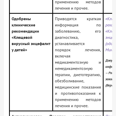
применению методов
лечения и прочее.
Одобрены
Приводятся краткая
«Клин
клинические
информация по
реком
рекомендации
заболеванию, его
«Клещ
«Клещевой
диагностика,
энцеф
вирусный энцефалит
устанавливается
(одоб
у детей»
порядок лечения,
Минзд
включая
Докуме
медикаментозную и
информ
немедикаментозную
— Росс
терапии, диетотерапию,
законо
обезболивание,
(Верси
медицинские показания
и противопоказания к
применению методов
лечения и прочее.