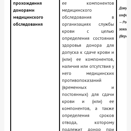
прохождения
ее компонентов
Докуме
донорами
медицинского
информ
медицинского
обследования в
— Росс
обследования
организациях службы
законо
крови с целью
(Верси
определения состояния
здоровья донора для
допуска к сдаче крови и
(или) ее компонентов,
наличия или отсутствия у
него медицинских
противопоказаний
(временных и
постоянных) для сдачи
крови и (или) ее
компонентов, а также
определения сроков
отвода, которому
подлежит донор при