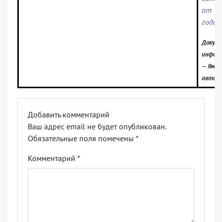
от 3
года»
Докуме
информ
— Ямал
автоно
Добавить комментарий
Ваш адрес email не будет опубликован.
Обязательные поля помечены
*
Комментарий
*