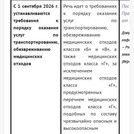
С 1 сентября 2026 г.
Речь идет о требованиях
Поста
устанавливаются
к порядку оказания
Прав
требования к
услуг по
от 30
порядку оказания
транспортированию,
Докуме
услуг по
обезвреживанию
информ
транспортированию,
медицинских отходов
— Росс
обезвреживанию
классов «Б» и «В», а
законо
медицинских
также медицинских
(Верси
отходов
отходов класса «Г», за
исключением
медицинских отходов
класса «Г»,
предусмотренных
перечнем медицинских
отходов класса «Г»,
подобных по составу
чрезвычайно опасным и
высокоопасным