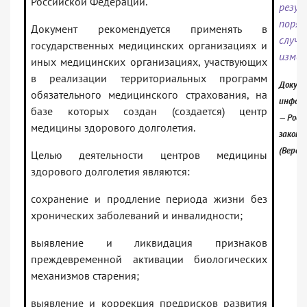
Российской Федерации.
рез
поряд
Документ рекомендуется применять в
случ
государственных медицинских организациях и
измен
иных медицинских организациях, участвующих
в реализации территориальных программ
Докуме
обязательного медицинского страхования, на
информ
базе которых создан (создается) центр
— Росс
медицины здорового долголетия.
законо
(Верси
Целью деятельности центров медицины
здорового долголетия являются:
сохранение и продление периода жизни без
хронических заболеваний и инвалидности;
выявление и ликвидация признаков
преждевременной активации биологических
механизмов старения;
выявление и коррекция предрисков развития