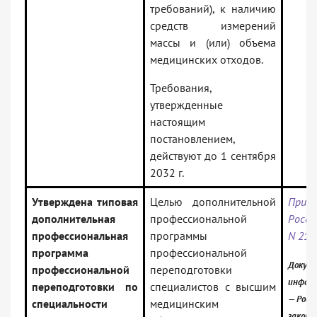
требований), к наличию
средств измерений
массы и (или) объема
медицинских отходов.
Требования,
утвержденные
настоящим
постановлением,
действуют до 1 сентября
2032 г.
Утверждена типовая
Целью дополнительной
Прик
дополнительная
профессиональной
Росси
профессиональная
программы
N 21
программа
профессиональной
Докуме
профессиональной
переподготовки
информ
переподготовки по
специалистов с высшим
— Росс
специальности
медицинским
законо