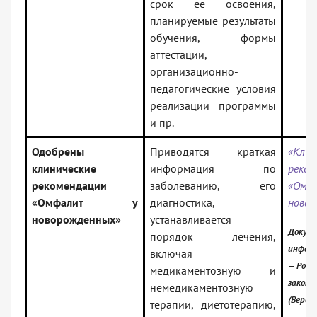
срок ее освоения,
планируемые результаты
обучения, формы
аттестации,
организационно-
педагогические условия
реализации программы
и пр.
Одобрены
Приводятся краткая
«Клин
клинические
информация по
реком
рекомендации
заболеванию, его
«О
«Омфалит у
диагностика,
ново
новорожденных»
устанавливается
Докуме
порядок лечения,
информ
включая
— Росс
медикаментозную и
законо
немедикаментозную
(Верси
терапии, диетотерапию,