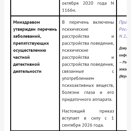
октября 2020 года N
1166н.
Минздравом
В перечень включены
Прик
утвержден перечень
психические
Росси
заболеваний,
расстройства и
N 221
препятствующих
расстройства поведения,
Докуме
осуществлению
психические
информ
частной
расстройства и
— Росс
детективной
расстройства поведения,
законо
деятельности
связанные с
(Верси
употреблением
психоактивных веществ,
болезни глаза и его
придаточного аппарата.
Настоящий приказ
вступает в силу с 1
сентября 2026 года.