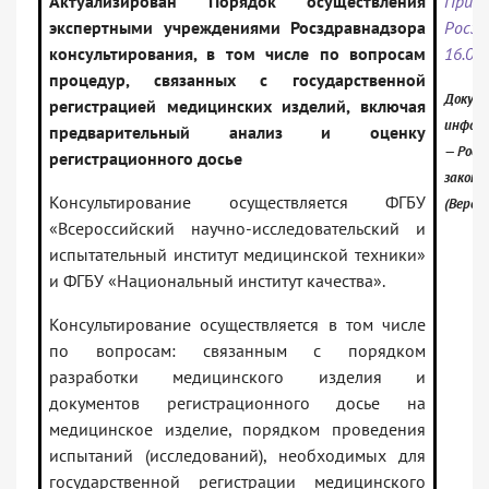
Актуализирован Порядок осуществления
Прика
экспертными учреждениями Росздравнадзора
Росзд
консультирования, в том числе по вопросам
16.02
процедур, связанных с государственной
Докуме
регистрацией медицинских изделий, включая
информ
предварительный анализ и оценку
— Росс
регистрационного досье
законо
Консультирование осуществляется ФГБУ
(Верси
«Всероссийский научно-исследовательский и
испытательный институт медицинской техники»
и ФГБУ «Национальный институт качества».
Консультирование осуществляется в том числе
по вопросам: связанным с порядком
разработки медицинского изделия и
документов регистрационного досье на
медицинское изделие, порядком проведения
испытаний (исследований), необходимых для
государственной регистрации медицинского