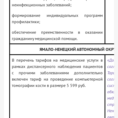
неинфекционных заболеваний;
формирование индивидуальных программ
профилактики;
обеспечение преемственности в оказании
гражданину медицинской помощи.
ЯМАЛО-НЕНЕЦКИЙ АВТОНОМНЫЙ ОКРУГ
В перечень тарифов на медицинские услуги в
«Допо
рамках диспансерного наблюдения пациентов
согл
с прочими заболеваниями дополнительно
Тари
включен тариф на проведение компьютерной
сог
томографии кости в размере 5 599 руб.
сист
обяза
медиц
страх
Ненец
автон